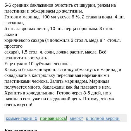
5-6 средних баклажанов очистить от шкурки, режем на
пластинки и обжариваем до желтизны.
Готовим маринад: 100 мл уксуса 6 %, 2 стакана воды, 4 шт.
гвоздики,
5 шт. лавровых листа, 10 шт. перца горошком. 3 стол.
ложки
коричневого сахара (я положила 2 стол.л. мёда и 1 стол.л.
простого
сахара), 1,5 стол. л. соли, ложка растит. масла. Всё
вскипятить, остудить.
Еще нужно 10 зубчиков чеснока.
Каждую баклажановую пластинку обмакнуть в маринад и
складывать в кастрюльку переслаивая нарезанными
пластинками чеснока. Залить маринадом. Маринада
получается много, баклажаны как бы плавают в нем.
Хранить в холодильнике. Готово через 3-5 дней, но я
начинаю есть уже на следующий день. Потому, что уж
очень вкусно!
комментарии: 0
понравилось!
вверх^
к полной версии
Без заголовка