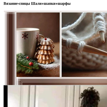
Вязание-спицы Шали+шапки+шарфы