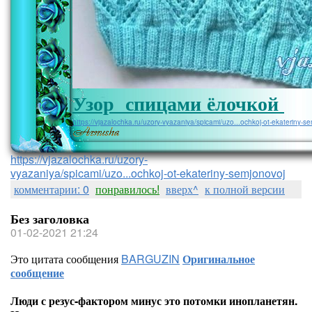
Узор спицами ёлочкой
https://vjazalochka.ru/uzory-vyazaniya/spicami/uzo...ochkoj-ot-ekateriny-s
https://vjazalochka.ru/uzory-
vyazaniya/spicami/uzo...ochkoj-ot-ekateriny-semjonovoj
комментарии: 0
понравилось!
вверх^
к полной версии
Без заголовка
01-02-2021 21:24
Это цитата сообщения
BARGUZIN
Оригинальное
сообщение
Люди с резус-фактором минус это потомки инопланетян.