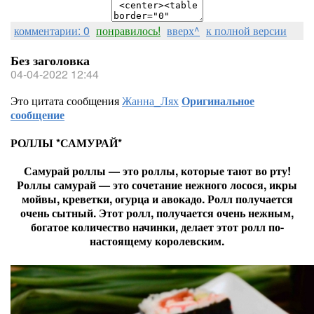
комментарии: 0
понравилось!
вверх^
к полной версии
Без заголовка
04-04-2022 12:44
Это цитата сообщения
Жанна_Лях
Оригинальное
сообщение
РОЛЛЫ *САМУРАЙ*
Самурай роллы — это роллы, которые тают во рту!
Роллы самурай — это сочетание нежного лосося, икры
мойвы, креветки, огурца и авокадо. Ролл получается
очень сытный. Этот ролл, получается очень нежным,
богатое количество начинки, делает этот ролл по-
настоящему королевским.