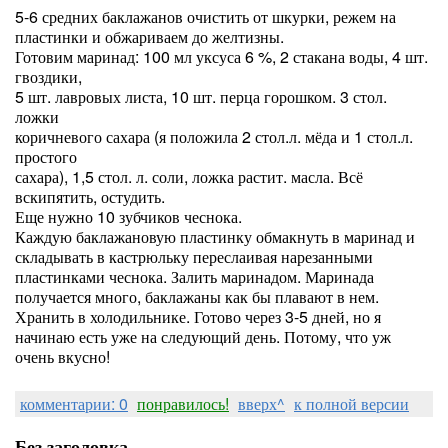
5-6 средних баклажанов очистить от шкурки, режем на
пластинки и обжариваем до желтизны.
Готовим маринад: 100 мл уксуса 6 %, 2 стакана воды, 4 шт.
гвоздики,
5 шт. лавровых листа, 10 шт. перца горошком. 3 стол.
ложки
коричневого сахара (я положила 2 стол.л. мёда и 1 стол.л.
простого
сахара), 1,5 стол. л. соли, ложка растит. масла. Всё
вскипятить, остудить.
Еще нужно 10 зубчиков чеснока.
Каждую баклажановую пластинку обмакнуть в маринад и
складывать в кастрюльку переслаивая нарезанными
пластинками чеснока. Залить маринадом. Маринада
получается много, баклажаны как бы плавают в нем.
Хранить в холодильнике. Готово через 3-5 дней, но я
начинаю есть уже на следующий день. Потому, что уж
очень вкусно!
комментарии: 0
понравилось!
вверх^
к полной версии
Без заголовка