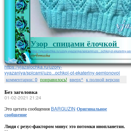
Узор спицами ёлочкой
https://vjazalochka.ru/uzory-vyazaniya/spicami/uzo...ochkoj-ot-ekateriny-s
https://vjazalochka.ru/uzory-
vyazaniya/spicami/uzo...ochkoj-ot-ekateriny-semjonovoj
комментарии: 0
понравилось!
вверх^
к полной версии
Без заголовка
01-02-2021 21:24
Это цитата сообщения
BARGUZIN
Оригинальное
сообщение
Люди с резус-фактором минус это потомки инопланетян.