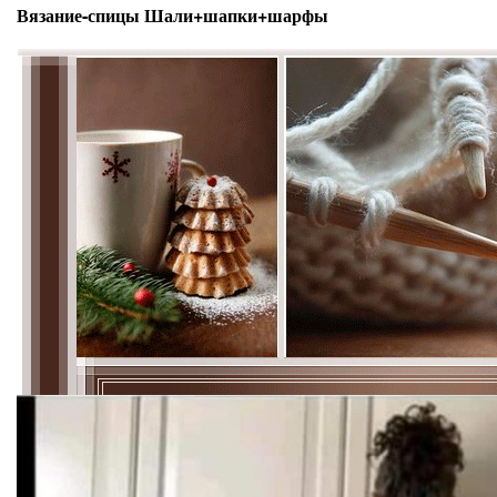
Вязание-спицы Шали+шапки+шарфы