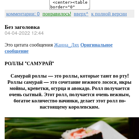
комментарии: 0
понравилось!
вверх^
к полной версии
Без заголовка
04-04-2022 12:44
Это цитата сообщения
Жанна_Лях
Оригинальное
сообщение
РОЛЛЫ *САМУРАЙ*
Самурай роллы — это роллы, которые тают во рту!
Роллы самурай — это сочетание нежного лосося, икры
мойвы, креветки, огурца и авокадо. Ролл получается
очень сытный. Этот ролл, получается очень нежным,
богатое количество начинки, делает этот ролл по-
настоящему королевским.