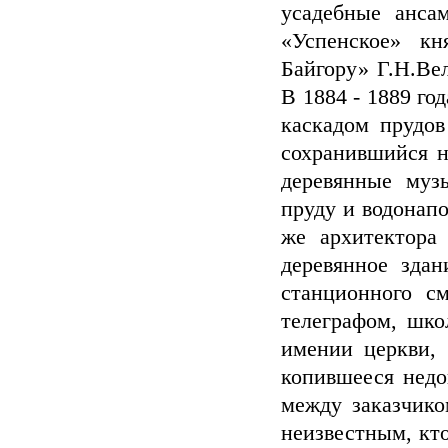
усадебные ансам
«Успенское» кн
Байгору» Г.Н.Ве
В 1884 - 1889 го
каскадом прудов
сохранившийся н
деревянные муз
пруду и водонапо
же архитектора
деревянное зда
станционного с
телеграфом, шко
имении церкви, 
копившееся недо
между заказчико
неизвестным, кто