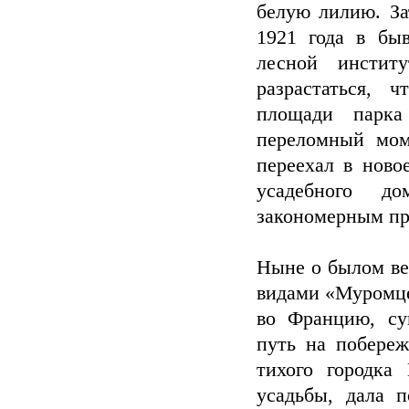
белую лилию. За
1921 года в бы
лесной инстит
разрастаться, 
площади парка
переломный мом
переехал в ново
усадебного д
закономерным пр
Ныне о былом ве
видами «Муромце
во Францию, су
путь на побереж
тихого городка
усадьбы, дала 