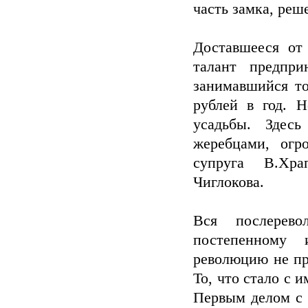
часть замка, реш
Доставшееся от
талант предпри
занимавшийся то
рублей в год. 
усадьбы. Здес
жеребцами, огр
супруга В.Хра
Чиглокова.
Вся послерево
постепенному 
революцию не пр
То, что стало с 
Первым делом с 