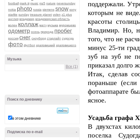
поддержали. Утро
football
mark iii
music
mz5
nature
neversunday
photo
snow
nokia
russia
siemens
sony
которым не виде
starlite
sunday
treasure planet
volen
z1 plus
англия
владимир
владимирская область
красоты столиц
коллаж
волен
матч
музыка
муромцево
Владимир. Но, н
одометр
пробег
осень
природа
снег
того, что не рас
россия
сноуборд
старлайт
судогда
фото
футбол
храповицкий
храповицкого
минус 25-ти град
зуб на зуб не п
Музыка
-
приказал долго ж
Все (1)
Итак, сделав со
пораньше (если 
фотоаппарате был
ясное.
Поиск по дневнику
-
Усадьба графа 
в этом дневнике
В двухстах кило
Подписка по e-mail
-
поселка Судогд