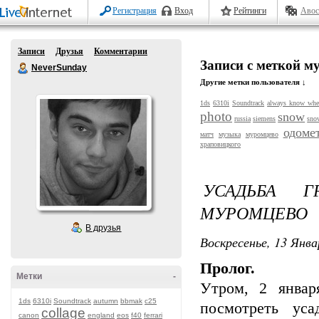
Регистрация
Вход
Рейтинги
Авос
Записи
Друзья
Комментарии
Записи с меткой м
NeverSunday
Другие метки пользователя ↓
1ds
6310i
Soundtrack
always know whe
photo
snow
russia
siemens
sno
одоме
матч
музыка
муромцево
храповицкого
УСАДЬБА Г
МУРОМЦЕВО
В друзья
Воскресенье, 13 Янва
Пролог.
Метки
-
Утром, 2 январ
1ds
6310i
Soundtrack
autumn
bbmak
c25
посмотреть ус
collage
canon
england
eos
f40
ferrari