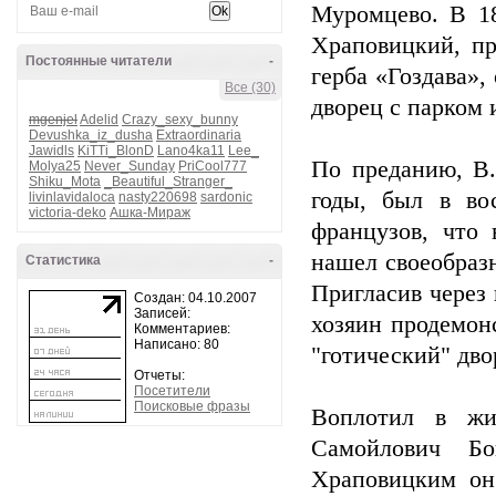
Муромцево. В 18
Храповицкий, п
Постоянные читатели
-
герба «Гоздава»,
Все (30)
дворец с парком 
mgenjel
Adelid
Crazy_sexy_bunny
Devushka_iz_dusha
Extraordinaria
Jawidls
KiTTi_BlonD
Lano4ka11
Lee_
По преданию, В.
Molya25
Never_Sunday
PriCool777
Shiku_Mota
_Beautiful_Stranger_
годы, был в во
livinlavidaloca
nasty220698
sardonic
victoria-deko
Ашка-Мираж
французов, что 
нашел своеобразн
Статистика
-
Пригласив через 
Создан: 04.10.2007
Записей:
хозяин продемон
Комментариев:
Написано: 80
"готический" дво
Отчеты:
Посетители
Поисковые фразы
Воплотил в жи
Самойлович Б
Храповицким он