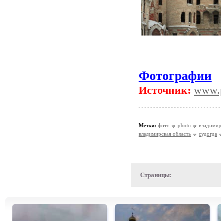
Фотографии
Источник:
www.p
Метки:
фото
photo
владими
владимирская область
судогда
Страницы: