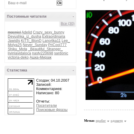
Постоянные читатели
-
Все (30)
mgenjel
Adelid
Crazy_sexy_bunny
Devushka_iz_dusha
Extraordinaria
Jawidls
KiTTi_BlonD
Lano4ka11
Lee_
Molya25
Never_Sunday
PriCool777
Shiku_Mota
_Beautiful_Stranger_
livinlavidaloca
nasty220698
sardonic
victoria-deko
Ашка-Мираж
Статистика
-
Создан: 04.10.2007
Записей:
Комментариев:
Написано: 80
Отчеты:
Посетители
Поисковые фразы
Метки:
пробег
одометр