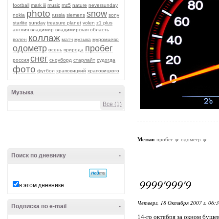
football
mark iii
music
mz5
nature
neversunday
photo
snow
nokia
russia
siemens
sony
starlite
sunday
treasure planet
volen
z1 plus
англия
владимир
владимирская область
коллаж
волен
матч
музыка
муромцево
одометр
пробег
осень
природа
снег
россия
сноуборд
старлайт
судогда
фото
футбол
храповицкий
храповицкого
Музыка
-
Все (1)
Метки:
пробег
одометр
Поиск по дневнику
-
9999'999'9
в этом дневнике
Четверг, 18 Октября 2007 г. 06:
Подписка по e-mail
-
14-го октября за окном буше