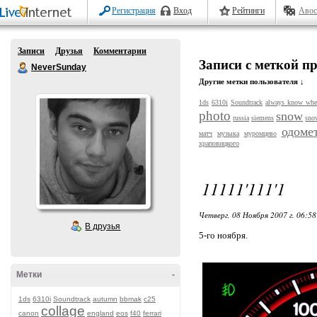
Регистрация
Вход
Рейтинги
Авос
Записи
Друзья
Комментарии
Записи с меткой п
NeverSunday
Другие метки пользователя ↓
1ds
6310i
Soundtrack
always know whe
photo
snow
russia
siemens
sno
одоме
матч
музыка
муромцево
храповицкого
11111'111'1
Четверг, 08 Ноября 2007 г. 06:5
В друзья
5-го ноября.
Метки
-
1ds
6310i
Soundtrack
autumn
bbmak
c25
collage
canon
england
eos
f40
ferrari