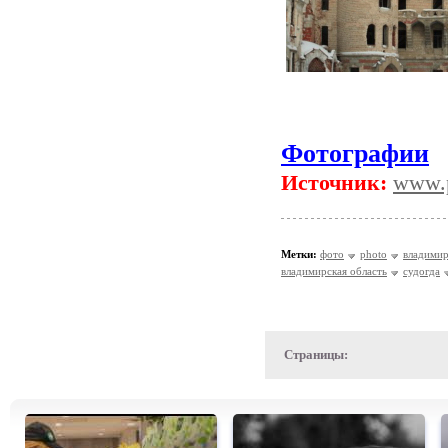
Фотографии
Источник:
www.p
Метки:
фото
photo
владими
владимирская область
судогда
Страницы: