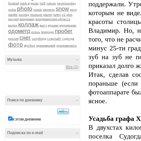
поддержали. Утро
football
mark iii
music
mz5
nature
neversunday
photo
snow
nokia
russia
siemens
sony
которым не виде
starlite
sunday
treasure planet
volen
z1 plus
англия
владимир
владимирская область
красоты столиц
коллаж
волен
матч
музыка
муромцево
Владимир. Но, н
одометр
пробег
осень
природа
снег
того, что не рас
россия
сноуборд
старлайт
судогда
фото
футбол
храповицкий
храповицкого
минус 25-ти град
зуб на зуб не п
Музыка
-
приказал долго ж
Все (1)
Итак, сделав со
пораньше (если 
фотоаппарате был
ясное.
Поиск по дневнику
-
Усадьба графа 
в этом дневнике
В двухстах кило
Подписка по e-mail
-
поселка Судогд