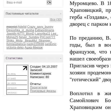
Муромцево. В 18
Храповицкий, п
Постоянные читатели
-
герба «Гоздава»,
Все (30)
дворец с парком 
mgenjel
Adelid
Crazy_sexy_bunny
Devushka_iz_dusha
Extraordinaria
Jawidls
KiTTi_BlonD
Lano4ka11
Lee_
По преданию, В.
Molya25
Never_Sunday
PriCool777
Shiku_Mota
_Beautiful_Stranger_
годы, был в во
livinlavidaloca
nasty220698
sardonic
victoria-deko
Ашка-Мираж
французов, что 
нашел своеобразн
Статистика
-
Пригласив через 
Создан: 04.10.2007
Записей:
хозяин продемон
Комментариев:
Написано: 80
"готический" дво
Отчеты:
Посетители
Поисковые фразы
Воплотил в жи
Самойлович Б
Храповицким он