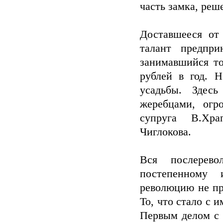
часть замка, реш
Доставшееся от
талант предпри
занимавшийся то
рублей в год. 
усадьбы. Здес
жеребцами, огр
супруга В.Хра
Чиглокова.
Вся послерево
постепенному 
революцию не пр
То, что стало с 
Первым делом с 