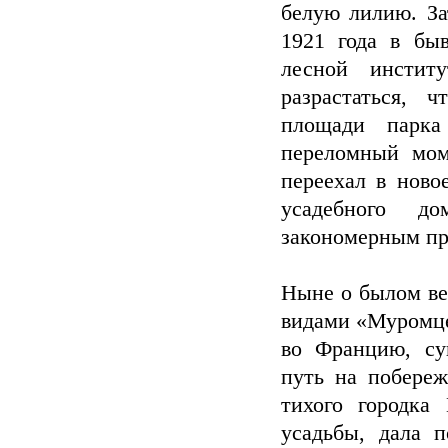
белую лилию. За
1921 года в бы
лесной инстит
разрастаться, 
площади парка
переломный мом
переехал в ново
усадебного д
закономерным пр
Ныне о былом ве
видами «Муромце
во Францию, су
путь на побереж
тихого городка
усадьбы, дала 