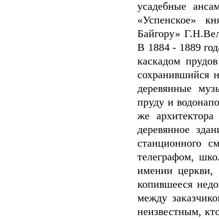
усадебные ансам
«Успенское» кн
Байгору» Г.Н.Ве
В 1884 - 1889 го
каскадом прудов
сохранившийся н
деревянные муз
пруду и водонапо
же архитектора
деревянное зда
станционного с
телеграфом, шко
имении церкви, 
копившееся недо
между заказчико
неизвестным, кто