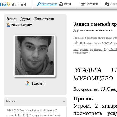
Регистрация
Вход
Рейтинги
Авос
Записи
Друзья
Комментарии
Записи с меткой х
NeverSunday
Другие метки пользователя ↓
1ds
6310i
Soundtrack
always know whe
photo
snow
russia
siemens
sno
одоме
матч
музыка
муромцево
храповицкого
УСАДЬБА Г
МУРОМЦЕВО
В друзья
Воскресенье, 13 Янва
Пролог.
Метки
-
Утром, 2 январ
1ds
6310i
Soundtrack
autumn
bbmak
c25
посмотреть ус
collage
canon
england
eos
f40
ferrari