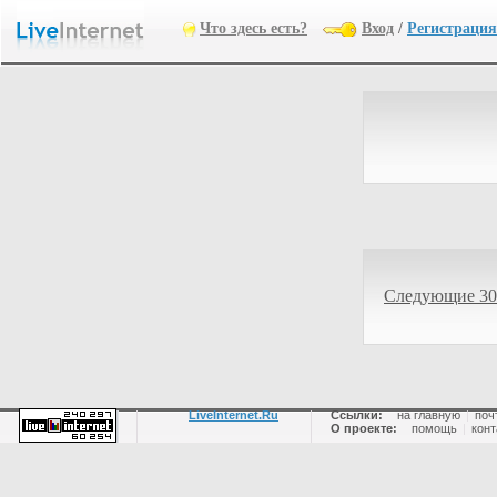
Что здесь есть?
Вход
/
Регистрация
Следующие 30
LiveInternet.Ru
Ссылки:
на главную
|
поч
О проекте:
помощь
|
конт