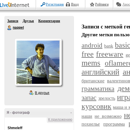
Регистрация
Вход
Рейтинги
Авос
Записи
Друзья
Комментарии
Записи с меткой г
nappel
Другие метки пользо
basi
android
bank
free
freeware
g
mems
oflamer
английский
а
британские
валентино
дем
грамматика
В друзья
игр
запас
зрелость
курсовик
маша и 
Я - фотограф
-
н
наши
не возможно
К приложению
похиелье
программа
Shmeleff