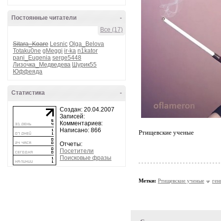
Постоянные читатели
-
Все (17)
Sitara_Koare
Lesnic
Olga_Belova
Totaku0ne
gMeggi
ir-ka
n1kator
pani_Eugenia
serge5448
Лизочка_Медведева
Шурик55
Юффеяда
Статистика
-
Создан: 20.04.2007
Записей:
Комментариев:
Написано: 866
Ртищевские ученые
Отчеты:
Посетители
Поисковые фразы
Метки:
Ртищевские ученые
ген