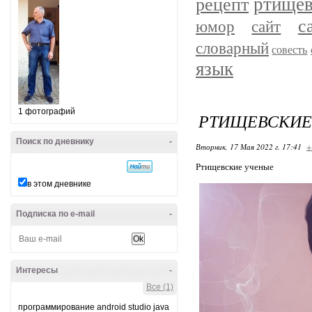
ртище
рецепт
с
юмор
сайт
словарный
совесть
язык
1 фотографий
РТИЩЕВСКИЕ
Поиск по дневнику
-
Вторник, 17 Мая 2022 г. 17:41
+
Ртищевские ученые
в этом дневнике
Подписка по e-mail
-
Интересы
-
Все (1)
программирование android studio java