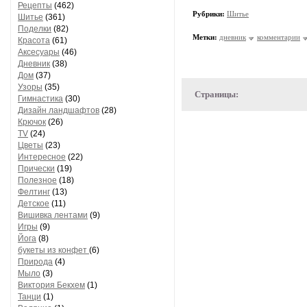
Рецепты
(462)
Рубрики:
Шитье
Шитье
(361)
Поделки
(82)
Метки:
дневник
комментарии
Красота
(61)
Аксесуары
(46)
Дневник
(38)
Дом
(37)
Узоры
(35)
Страницы:
Гимнастика
(30)
Дизайн ландшафтов
(28)
Крючок
(26)
TV
(24)
Цветы
(23)
Интересное
(22)
Прически
(19)
Полезное
(18)
Фелтинг
(13)
Детское
(11)
Вишивка лентами
(9)
Игры
(9)
Йога
(8)
букеты из конфет
(6)
Природа
(4)
Мыло
(3)
Виктория Бекхем
(1)
Танци
(1)