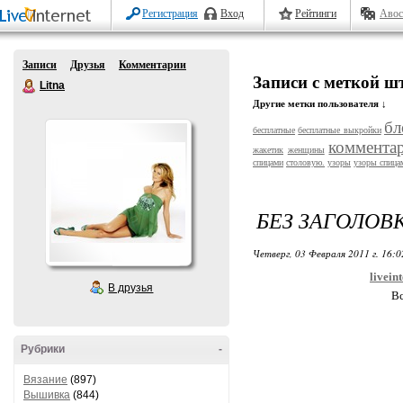
Регистрация
Вход
Рейтинги
Авос
Записи
Друзья
Комментарии
Записи с меткой 
Litna
Другие метки пользователя ↓
бл
бесплатные
бесплатные выкройки
коммента
жакетик
женщины
спицами
столовую.
узоры
узоры спица
БЕЗ ЗАГОЛОВ
Четверг, 03 Февраля 2011 г. 16:
livein
В друзья
Вс
Рубрики
-
Вязание
(897)
Вышивка
(844)