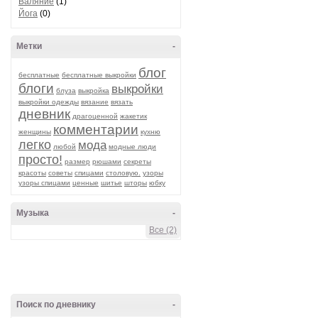
Валяние
(1)
Йога
(0)
Метки
-
блог
бесплатные
бесплатные выкройки
блоги
выкройки
блуза
выкройка
выкройки одежды
вязание
вязать
дневник
драгоценной
жакетик
комментарии
женщины
кухню
легко
мода
любой
модные люди
просто!
размер
рюшами
секреты
красоты
советы
спицами
столовую.
узоры
узоры спицами
ценные
шитье
шторы
юбку
Музыка
-
Все (2)
Поиск по дневнику
-