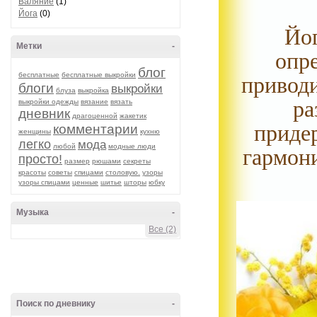
Валяние
(1)
Йога
(0)
Йог
Метки
-
опр
блог
бесплатные
бесплатные выкройки
приводи
блоги
выкройки
блуза
выкройка
ра
выкройки одежды
вязание
вязать
дневник
драгоценной
жакетик
приде
комментарии
женщины
кухню
легко
мода
любой
модные люди
гармони
просто!
размер
рюшами
секреты
красоты
советы
спицами
столовую.
узоры
узоры спицами
ценные
шитье
шторы
юбку
Музыка
-
Все (2)
Поиск по дневнику
-