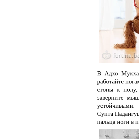
В Адхо Мукха
работайте нога
стопы к полу,
заверните мыш
устойчивыми. 
Супта Падангуш
пальца ноги в 