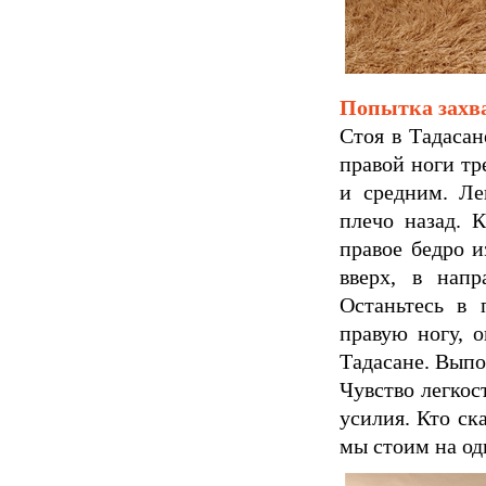
Попытка захв
Стоя в Тадасан
правой ноги тр
и средним. Ле
плечо назад. 
правое бедро и
вверх, в нап
Останьтесь в 
правую ногу, о
Тадасане. Выпо
Чувство легкос
усилия. Кто ск
мы стоим на од