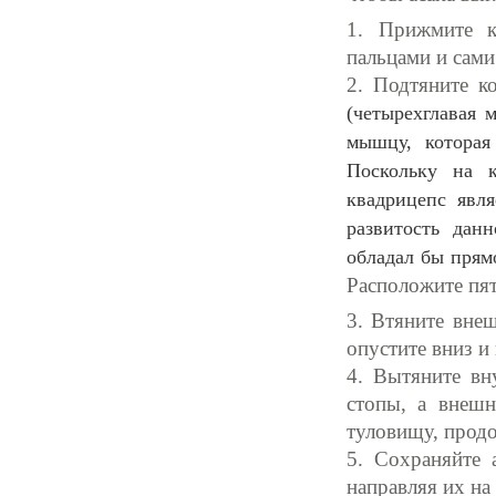
1. Прижмите к
пальцами и сам
2. Подтяните к
(четырехглавая 
мышцу, которая 
Поскольку на к
квадрицепс явл
развитость дан
обладал бы прям
Расположите пят
3. Втяните вне
опустите вниз и
4. Вытяните вн
стопы, а внешн
туловищу, прод
5. Сохраняйте 
направляя их на