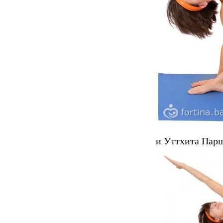
и Уттхита Парш