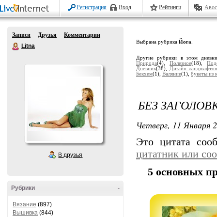
Регистрация
Вход
Рейтинги
Авос
Записи
Друзья
Комментарии
Выбрана рубрика
Йога
.
Litna
Другие рубрики в этом дневн
Природа
(4),
Полезное
(18),
Под
Дневник
(38),
Дизайн ландшафто
Бекхем
(1),
Валяние
(1),
букеты из 
БЕЗ ЗАГОЛОВ
Четверг, 11 Января 2
Это цитата со
цитатник или со
В друзья
5 основных п
Рубрики
-
Вязание
(897)
Вышивка
(844)