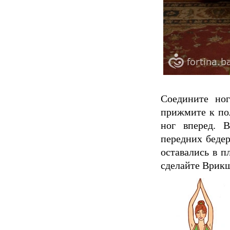
Соедините но
прижмите к пол
ног вперед. 
передних бедер
оставались в п
сделайте Врикш