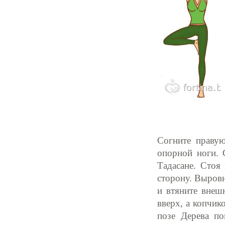
Согните правую
опорной ноги. 
Тадасане. Стоя 
сторону. Выровн
и втяните внеш
вверх, а копчик
позе Дерева по