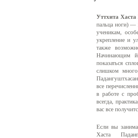
Уттхита Хаста
пальца ноги) — 
ученикам, осо
укрепление и у
также возможн
Начинающим йо
показаться спл
слишком много
Падангуштхасан
все перечисленн
в работе с про
всегда, практик
вас все получитс
Если вы занима
Хаста Паданг