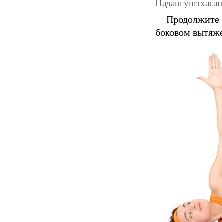
Падангуштхасан
Продолжите к
боковом вытяже