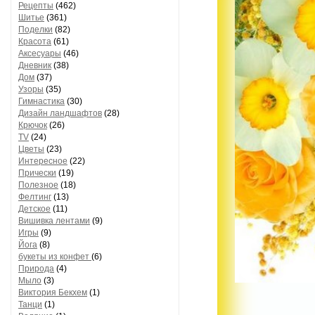
Рецепты
(462)
Шитье
(361)
Поделки
(82)
Красота
(61)
Аксесуары
(46)
Дневник
(38)
Дом
(37)
Узоры
(35)
Гимнастика
(30)
Дизайн ландшафтов
(28)
Крючок
(26)
TV
(24)
Цветы
(23)
Интересное
(22)
Прически
(19)
Полезное
(18)
Фелтинг
(13)
Детское
(11)
Вишивка лентами
(9)
Игры
(9)
Йога
(8)
букеты из конфет
(6)
Природа
(4)
Мыло
(3)
Виктория Бекхем
(1)
Танци
(1)