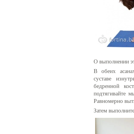
О выполнении эт
В обеих асана
суставе изнут
бедренной кос
подтягивайте м
Равномерно выт
Затем выполнит