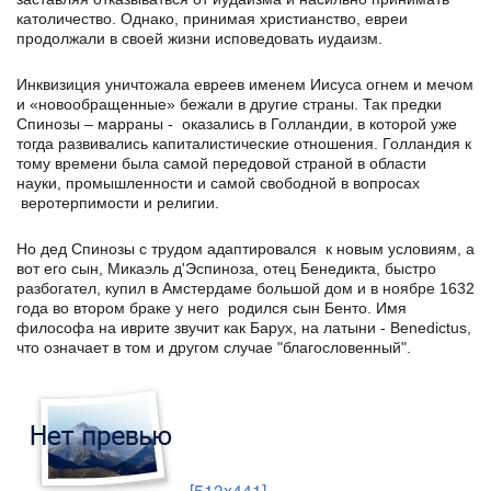
католичество. Однако, принимая христианство, евреи
продолжали в своей жизни исповедовать иудаизм.
Инквизиция уничтожала евреев именем Иисуса огнем и мечом
и «новообращенные» бежали в другие страны. Так предки
Спинозы – марраны - оказались в Голландии, в которой уже
тогда развивались капиталистические отношения. Голландия к
тому времени была самой передовой страной в области
науки, промышленности и самой свободной в вопросах
веротерпимости и религии.
Но дед Спинозы с трудом адаптировался к новым условиям, а
вот его сын, Микаэль д'Эспиноза, отец Бенедикта, быстро
разбогател, купил в Амстердаме большой дом и в ноябре 1632
года во втором браке у него родился сын Бенто. Имя
философа на иврите звучит как Барух, на латыни - Benedictus,
что означает в том и другом случае "благословенный".
[513x441]