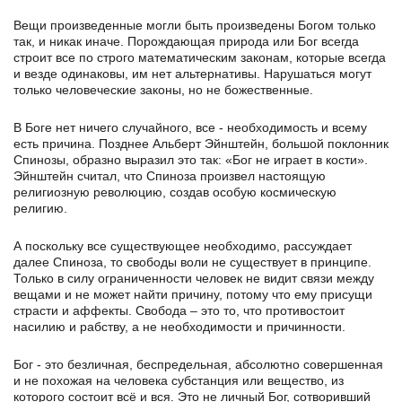
Вещи произведенные могли быть произведены Богом только
так, и никак иначе. Порождающая природа или Бог всегда
строит все по строго математическим законам, которые всегда
и везде одинаковы, им нет альтернативы. Нарушаться могут
только человеческие законы, но не божественные.
В Боге нет ничего случайного, все - необходимость и всему
есть причина. Позднее Альберт Эйнштейн, большой поклонник
Спинозы, образно выразил это так: «Бог не играет в кости».
Эйнштейн считал, что Спиноза произвел настоящую
религиозную революцию, создав особую космическую
религию.
А поскольку все существующее необходимо, рассуждает
далее Спиноза, то свободы воли не существует в принципе.
Только в силу ограниченности человек не видит связи между
вещами и не может найти причину, потому что ему присущи
страсти и аффекты. Свобода – это то, что противостоит
насилию и рабству, а не необходимости и причинности.
Бог - это безличная, беспредельная, абсолютно совершенная
и не похожая на человека субстанция или вещество, из
которого состоит всё и вся. Это не личный Бог, сотворивший