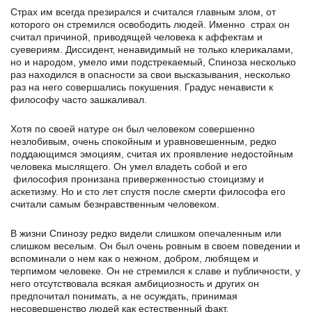
Страх им всегда презирался и считался главным злом, от
которого он стремился освободить людей. Именно страх он
считал причиной, приводящей человека к аффектам и
суевериям. Диссидент, ненавидимый не только клерикалами,
но и народом, умело ими подстрекаемый, Спиноза несколько
раз находился в опасности за свои высказывания, несколько
раз на него совершались покушения. Градус ненависти к
философу часто зашкаливал.
Хотя по своей натуре он был человеком совершенно
незлобивым, очень спокойным и уравновешенным, редко
поддающимся эмоциям, считая их проявление недостойным
человека мыслящего. Он умел владеть собой и его
философия пронизана приверженностью стоицизму и
аскетизму. Но и сто лет спустя после смерти философа его
считали самым безнравственным человеком.
В жизни Спинозу редко видели слишком опечаленным или
слишком веселым. Он был очень ровным в своем поведении и
вспоминали о нем как о нежном, добром, любящем и
терпимом человеке. Он не стремился к славе и публичности, у
него отсутствовала всякая амбициозность и других он
предпочитал понимать, а не осуждать, принимая
несовершенство людей как естественный факт.