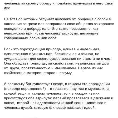
человека по своему образу и подобию, вдунувший в него Свой
дух.
Не тот Бог, который отлучает человека от общения с собой в
наказание за грехи или возвращает свое общество за хорошее
поведение и добродетель. Это также невозможно, как
невозможно приписать человеку атрибуты, делающие
совершенным слона или осла.
Бог - это порождающая природа, единая и неделимая,
единственная и уникальная, бесконечная и вечная, не
нуждающаяся для своего существования ни в ком и ни в чем.
Она обладает только двумя свойствами, независимыми друг
от друга, протяженностью и мышлением. Первое из них
свойственно материи, второе – разуму.
А поскольку Бог существует везде, в каждом его порождении
(природе порожденной) – в травинке, паучках и муравьях, в
каждой вещи и каждом человеке, то и в каждом из них
присутствуют оба атрибута: первый проявляется в движении и
покое, второй - в наделенности каждой вещи, животного и
человека душой, которую философ называет идеей.