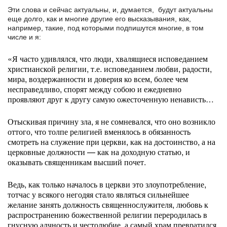
Эти слова и сейчас актуальны, и, думается, будут актуальны
еще долго, как и многие другие его высказывания, как,
например, такие, под которыми подпишутся многие, в том
числе и я:
«Я часто удивлялся, что люди, хвалящиеся исповеданием
христианской религии, т.е. исповеданием любви, радости,
мира, воздержанности и доверия ко всем, более чем
несправедливо, спорят между собою и ежедневно
проявляют друг к другу самую ожесточенную ненависть…
Отыскивая причину зла, я не сомневался, что оно возникло
оттого, что толпе религией вменялось в обязанность
смотреть на служение при церкви, как на достоинство, а на
церковные должности — как на доходную статью, и
оказывать священникам высший почет.
Ведь, как только началось в церкви это злоупотребление,
тотчас у всякого негодяя стало являться сильнейшее
желание занять должность священнослужителя, любовь к
распространению божественной религии переродилась в
гнусную алчность и честолюбие, а самый храм превратился