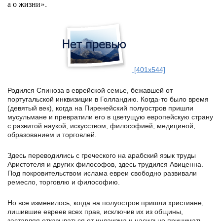
а о жизни».
[401x544]
Родился Спиноза в еврейской семье, бежавшей от
португальской инквизиции в Голландию. Когда-то было время
(девятый век), когда на Пиренейский полуостров пришли
мусульмане и превратили его в цветущую европейскую страну
с развитой наукой, искусством, философией, медициной,
образованием и торговлей.
Здесь переводились с греческого на арабский язык труды
Аристотеля и других философов, здесь трудился Авиценна.
Под покровительством ислама евреи свободно развивали
ремесло, торговлю и философию.
Но все изменилось, когда на полуостров пришли христиане,
лишившие евреев всех прав, исключив их из общины,
заставляя отказываться от иудаизма и насильно принимать