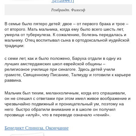
Рембрандт. Философ
В семье было пятеро детей: двое – от первого брака и трое –
от второго. Мать мальчика, когда ему было всего шесть лет,
умерла от туберкулеза. К сожалению, болезнь передалась и
мальчику. Отец воспитывал сына в ортодоксальной иудейской
традиции:
с семи лет, как и было положено, Баруха отдали в одну из
лучших амстердамских школ еврейской общины –
религиозное училище при синагоге. Здесь детей учили
грамоте, Священному Писанию, Талмуду и готовили к карьере
раввина.
Мальчик был тихим, меланхоличным, когда его спрашивали,
он не спешил с ответами при этом имел живое воображение и
чрезвычайно подвижный и проницательный ум, поэтому на
него быстро обратили внимание и в школе он получил
прозвище «илуй», что в переводе означало «гений».
Бенедикт Спиноза. Окончание