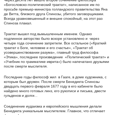
Через десять лет вышло второе сочинение философа
«Богословско-политический трактат», написанное им по
просьбе премьер-министра голландского правительства Яна
де Витта, близкого друга Спинозы, убитого заговорщиками.
Всегда уравновешенный и внешне спокойный, на этот раз
Спиноза плакал.
Трактат вышел под вымышленным именем. Однако
подлинное авторство было вскоре установлено и через
четыре года сочинение запретили. Все остальное («Краткий
трактат о Боге, человеке и его счастье», «Трактат об
усовершенствовании разума», главный труд философа
«Этика», последнее произведение «Политический трактат» и
«Учебник по грамматике иврита») было напечатано друзьями
после смерти мыслителя.
Последние годы философ жил в Гааге, в доме художника, с
которым был дружен. После смерти Бенедикта Спинозы
двадцать первого февраля 1677 году в его кабинете было
найдено много готовых линз, его рукописи и письма, двести
гульденов и долги...
Соединение иудаизма и европейского мышления делали
Бенедикта уникальным мыслителем. Главное, что отличает