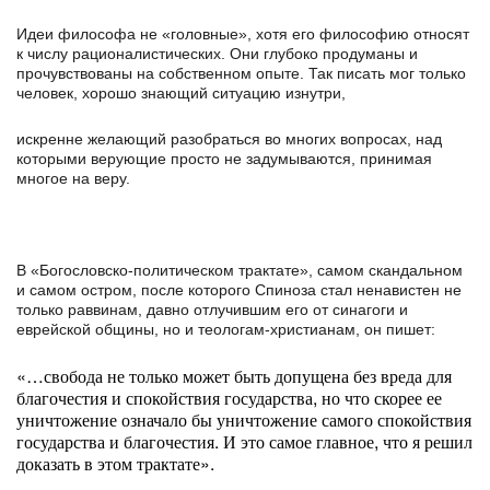
Идеи философа не «головные», хотя его философию относят
к числу рационалистических. Они глубоко продуманы и
прочувствованы на собственном опыте. Так писать мог только
человек, хорошо знающий ситуацию изнутри,
искренне желающий разобраться во многих вопросах, над
которыми верующие просто не задумываются, принимая
многое на веру.
В «Богословско-политическом трактате», самом скандальном
и самом остром, после которого Спиноза стал ненавистен не
только раввинам, давно отлучившим его от синагоги и
еврейской общины, но и теологам-христианам, он пишет:
«…свобода не только может быть допущена без вреда для
благочестия и спокойствия государства, но что скорее ее
уничтожение означало бы уничтожение самого спокойствия
государства и благочестия. И это самое главное, что я решил
доказать в этом трактате».