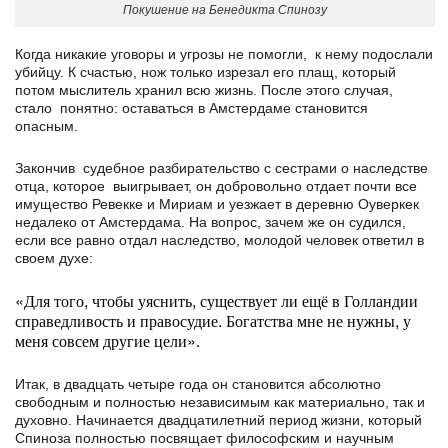
Покушение на Бенедикта Спинозу
Когда никакие уговоры и угрозы не помогли, к нему подослали
убийцу. К счастью, нож только изрезал его плащ, который
потом мыслитель хранил всю жизнь. После этого случая,
стало понятно: оставаться в Амстердаме становится
опасным.
Закончив судебное разбирательство с сестрами о наследстве
отца, которое выигрывает, он добровольно отдает почти все
имущество Ревекке и Мириам и уезжает в деревню Оуверкек
недалеко от Амстердама. На вопрос, зачем же он судился,
если все равно отдал наследство, молодой человек ответил в
своем духе:
«Для того, чтобы уяснить, существует ли ещё в Голландии
справедливость и правосудие. Богатства мне не нужны, у
меня совсем другие цели».
Итак, в двадцать четыре года он становится абсолютно
свободным и полностью независимым как материально, так и
духовно. Начинается двадцатилетний период жизни, который
Спиноза полностью посвящает философским и научным