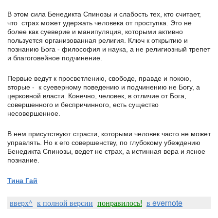
В этом сила Бенедикта Спинозы и слабость тех, кто считает,
что страх может удержать человека от проступка. Это не
более как суеверие и манипуляция, которыми активно
пользуется организованная религия. Ключ к открытию и
познанию Бога - философия и наука, а не религиозный трепет
и благоговейное подчинение.
Первые ведут к просветлению, свободе, правде и покою,
вторые - к суеверному поведению и подчинению не Богу, а
церковной власти. Конечно, человек, в отличие от Бога,
совершенного и беспричинного, есть существо
несовершенное.
В нем присутствуют страсти, которыми человек часто не может
управлять. Но к его совершенству, по глубокому убеждению
Бенедикта Спинозы, ведет не страх, а истинная вера и ясное
познание.
Тина Гай
вверх^
к полной версии
понравилось!
в evernote