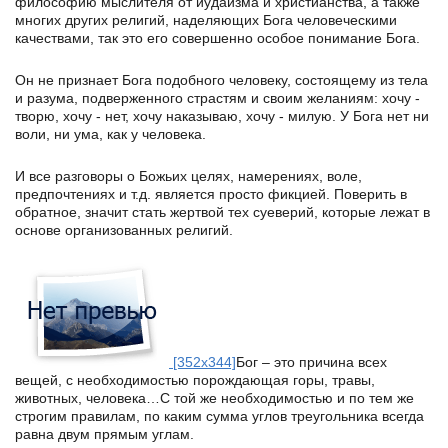
философию мыслителя от иудаизма и христианства, а также
многих других религий, наделяющих Бога человеческими
качествами, так это его совершенно особое понимание Бога.
Он не признает Бога подобного человеку, состоящему из тела
и разума, подверженного страстям и своим желаниям: хочу -
творю, хочу - нет, хочу наказываю, хочу - милую. У Бога нет ни
воли, ни ума, как у человека.
И все разговоры о Божьих целях, намерениях, воле,
предпочтениях и т.д. является просто фикцией. Поверить в
обратное, значит стать жертвой тех суеверий, которые лежат в
основе организованных религий.
[352x344]
Бог – это причина всех
вещей, с необходимостью порождающая горы, травы,
животных, человека…С той же необходимостью и по тем же
строгим правилам, по каким сумма углов треугольника всегда
равна двум прямым углам.