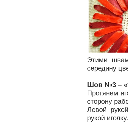
Этими швам
середину цв
Шов №3 – «
Протянем иг
сторону раб
Левой руко
рукой иголку