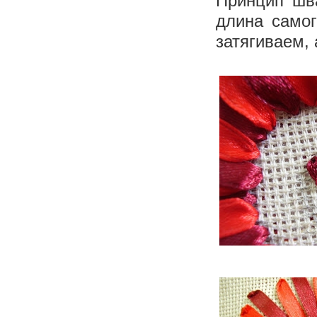
Принцип шва
длина само
затягиваем,