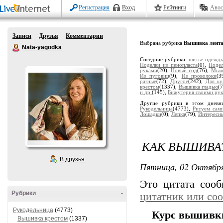
Регистрация
Вход
Рейтинги
Авос
Записи
Друзья
Комментарии
Выбрана рубрика
Вышивка лент
Nata-yagodka
Соседние рубрики:
шитье одежд
Поделки из пенопласта
(0),
Подел
руками
(20),
Новый год
(76),
Мыло
Из пуговиц
(9),
Из проволоки
(3
разные
(72),
Другое
(242),
Для ку
крестом
(1337),
Вышивка гладью
(
и др.
(145),
Бижутерия своими ру
Другие рубрики в этом дневн
Рукодельница
(4773),
Рисуем сам
Лошадки
(0),
Лепка
(79),
Интересн
КАК ВЫШИВА
В друзья
Пятница, 02 Октября
Это цитата соо
Рубрики
-
цитатник или со
Рукодельница
(4773)
Курс вышивк
Вышивка крестом
(1337)