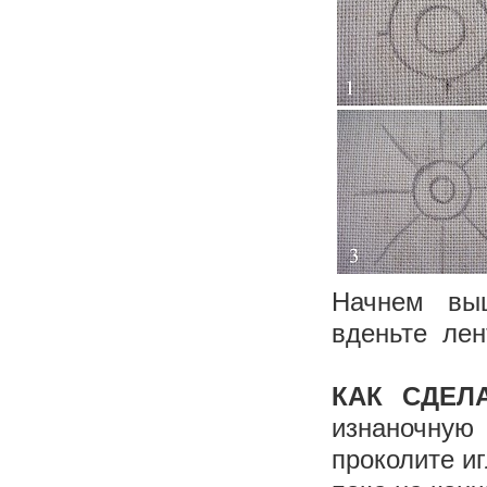
Начнем вы
вденьте лен
КАК СДЕЛ
изнаночну
проколите иг