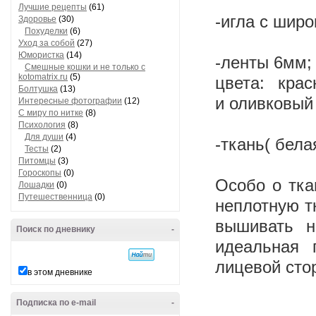
Лучшие рецепты
(61)
-игла с шир
Здоровье
(30)
Похуделки
(6)
Уход за собой
(27)
Юмористка
(14)
-ленты 6мм
Смешные кошки и не только с
kotomatrix.ru
(5)
цвета: крас
Болтушка
(13)
и оливковый
Интересные фотографии
(12)
С миру по нитке
(8)
Психология
(8)
Для души
(4)
-ткань( бела
Тесты
(2)
Питомцы
(3)
Гороскопы
(0)
Особо о тк
Лошадки
(0)
Путешественница
(0)
неплотную т
вышивать н
Поиск по дневнику
-
идеальная 
лицевой стор
в этом дневнике
Подписка по e-mail
-