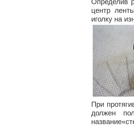
Определив р
центр лент
иголку на из
При протяги
должен пол
название«ст