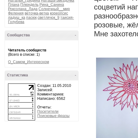
Наталья_Гридина
Наташа-Звездочка
Плана
Плюндель
Рина_Санина
соцветий на
Роксолана_Лада
Солнечный__мир
Феления
веточка-ветка
кореопсис
разнообра
ладуш_ка
пасюк
светлячок_9
таисия-
Голубева
розовые, ж
Мне захотел
Сообщества
-
Читатель сообществ
(Всего в списке: 1)
О_Самом_Интересном
Статистика
-
Создан: 11.05.2010
Записей:
Комментариев:
Написано: 6562
Отчеты:
Посетители
Поисковые фразы