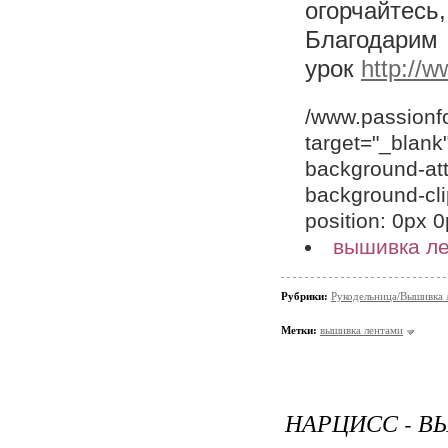
огорчайтесь,
Благодари
урок
http://
/www.passionfo
target="_blank
background-att
background-clip
position: 0px 
вышивка л
Рубрики:
Рукодельница/Вышивка 
Метки:
вышивка лентами
НАРЦИСС - 