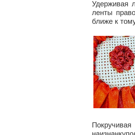
Удерживая л
ленты право
ближе к тому
Покручивая 
наизнанкупод