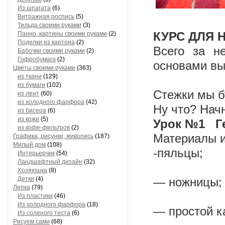
Из шпагата
(6)
Витражная роспись
(5)
Тильда своими руками
(3)
КУРС ДЛЯ 
Панно, картины своими руками
(2)
Поделки из картона
(2)
Всего за н
Бабочки своими руками
(2)
Гофробумага
(2)
основами в
Цветы своими руками
(363)
из ткани
(129)
из бумаги
(102)
Стежки мы б
из лент
(60)
из холодного фарфора
(42)
Ну что? Нач
из бисера
(6)
из кожи
(5)
Урок №1 Ге
из кофе-фильтров
(2)
Материалы и
Графика, рисунки, живопись
(187)
Милый дом
(108)
-пяльцы;
Интерьерчик
(54)
Ландшафтный дизайн
(32)
Хозяюшка
(8)
Детки
(4)
— ножницы;
Лепка
(79)
Из пластики
(46)
Из холодного фарфора
(18)
— простой к
Из соленого теста
(6)
Рисуем сами
(68)