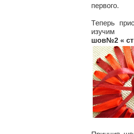
первого.
Теперь при
изучим
шов
№2
« с