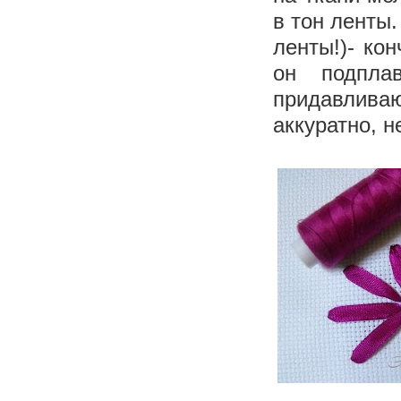
в тон ленты
ленты!)- ко
он подплав
придавлива
аккуратно, н