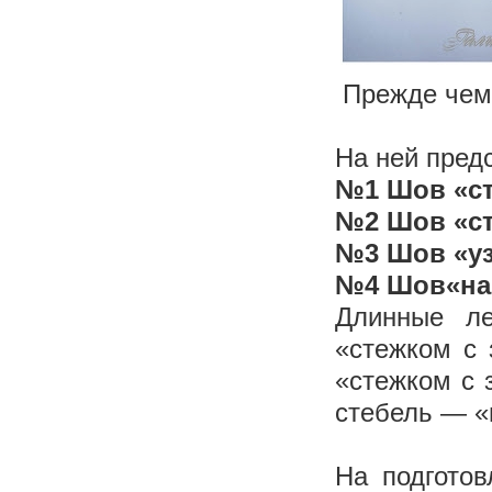
Прежде чем 
На ней пред
№1 Шов
«с
№2 Шов
«с
№3 Шов «уз
№4 Шов
«на
Длинные л
«стежком с 
«стежком с 
стебель — «
На подготов