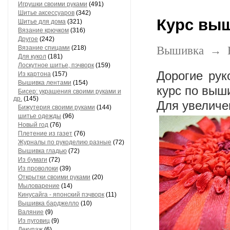
Игрушки своими руками
(491)
Шитье аксессуаров
(342)
Курс вы
Шитье для дома
(321)
Вязание крючком
(316)
Другое
(242)
Вязание спицами
(218)
Вышивка
→
Для кукол
(181)
Лоскутное шитье, пэчворк
(159)
Дорогие ру
Из картона
(157)
Вышивка лентами
(154)
курс по выш
Бисер: украшения своими руками и
др.
(145)
Для увеличе
Бижутерия своими руками
(144)
шитье одежды
(96)
Новый год
(76)
Плетение из газет
(76)
Журналы по рукоделию разные
(72)
Вышивка гладью
(72)
Из бумаги
(72)
Из проволоки
(39)
Открытки своими руками
(20)
Мыловарение
(14)
Кинусайга - японский пэчворк
(11)
Вышивка барджелло
(10)
Валяние
(9)
Из пуговиц
(9)
Декупаж
(6)