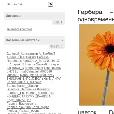
Гербера
– ц
Интересы
-
одновреме
Все (1)
вышивка крестом
Постоянные читатели
-
Все (253)
Деловой_Константин
A_EveResT
Alissija_Flear
Baksita
Endless-
Happiness
Karo30
LA_MAGNOLIA
LIZ-
LIZ
Lapa982
Liliania
Nanka95
Sonya-
pal
Tonya_D
alenalenakor
fishechka66
gal7381
irina60irina
julia060686
larissa63
lyana9
pirina10
tatuncev
ВНИМАНИЕ_ПСИХБОЛЬНЫЕ_ЛИРУ
Волшебница_Светлана
Волшебство__Жизни
Гюзялия_Валишина
Дитафро
Евгения_Ева
Ирина_Тюменцева
КОНДЕНСАТ
КУМУШКА-ЛИСА
ЛАДа_Крутицкая
Лариса_Васильевна_
Лариса_Чащина
Леля_Луцко
Любовь_Рыжая_осень
цветок. Г