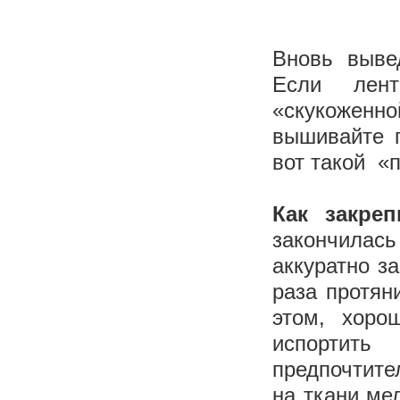
Вновь выве
Если лен
«скукоженн
вышивайте п
вот такой «п
Как закреп
закончилас
аккуратно за
раза протян
этом, хоро
испортить
предпочтите
на ткани ме