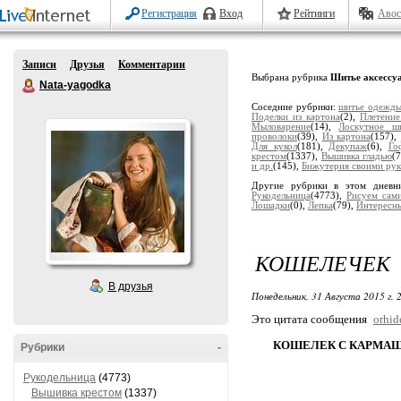
Регистрация
Вход
Рейтинги
Авос
Записи
Друзья
Комментарии
Выбрана рубрика
Шитье аксессу
Nata-yagodka
Соседние рубрики:
шитье одежд
Поделки из картона
(2),
Плетение
Мыловарение
(14),
Лоскутное ши
проволоки
(39),
Из картона
(157),
Для кукол
(181),
Декупаж
(6),
Го
крестом
(1337),
Вышивка гладью
(
и др.
(145),
Бижутерия своими ру
Другие рубрики в этом дневн
Рукодельница
(4773),
Рисуем сам
Лошадки
(0),
Лепка
(79),
Интересн
КОШЕЛЕЧЕК
В друзья
Понедельник, 31 Августа 2015 г. 
Это цитата сообщения
orhi
КОШЕЛЕК С КАРМАШ
Рубрики
-
Рукодельница
(4773)
Вышивка крестом
(1337)