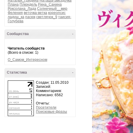
Наталья_Гридина
Наташа-Звездочка
Плана
Плюндель
Рина_Санина
Роксолана_Лада
Солнечный__мир
Феления
веточка-ветка
кореопсис
ладуш_ка
пасюк
светлячок_9
таисия-
Голубева
Сообщества
-
Читатель сообществ
(Всего в списке: 1)
О_Самом_Интересном
Статистика
-
Создан: 11.05.2010
Записей:
Комментариев:
Написано: 6562
Отчеты:
Посетители
Поисковые фразы