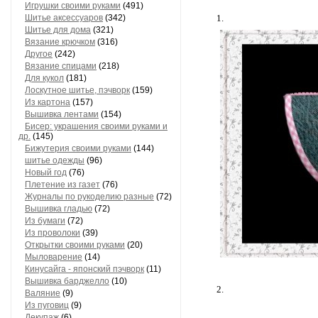
Игрушки своими руками
(491)
Шитье аксессуаров
(342)
1.
Шитье для дома
(321)
Вязание крючком
(316)
Другое
(242)
Вязание спицами
(218)
Для кукол
(181)
Лоскутное шитье, пэчворк
(159)
Из картона
(157)
Вышивка лентами
(154)
Бисер: украшения своими руками и
др.
(145)
Бижутерия своими руками
(144)
шитье одежды
(96)
Новый год
(76)
Плетение из газет
(76)
Журналы по рукоделию разные
(72)
Вышивка гладью
(72)
Из бумаги
(72)
Из проволоки
(39)
Открытки своими руками
(20)
Мыловарение
(14)
Кинусайга - японский пэчворк
(11)
Вышивка барджелло
(10)
2.
Валяние
(9)
Из пуговиц
(9)
Декупаж
(6)