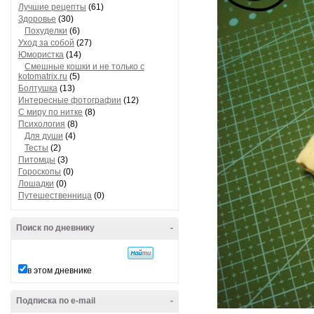
Лучшие рецепты
(61)
Здоровье
(30)
Похуделки
(6)
Уход за собой
(27)
Юмористка
(14)
Смешные кошки и не только с
kotomatrix.ru
(5)
Болтушка
(13)
Интересные фотографии
(12)
С миру по нитке
(8)
Психология
(8)
Для души
(4)
Тесты
(2)
Питомцы
(3)
Гороскопы
(0)
Лошадки
(0)
Путешественница
(0)
Поиск по дневнику
-
в этом дневнике
Подписка по e-mail
-