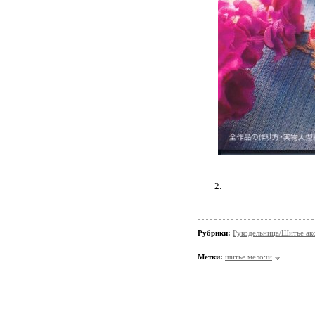
2.
Рубрики:
Рукодельница/Шитье ак
Метки:
шитье мелочи