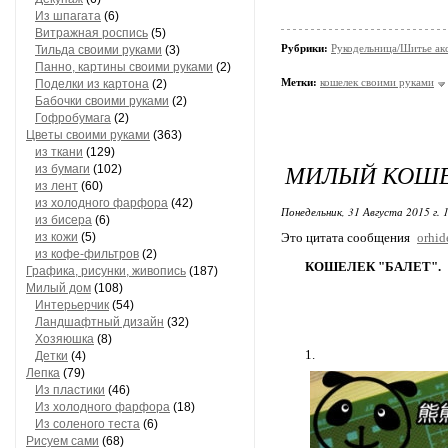
Из шпагата
(6)
Витражная роспись
(5)
Рубрики:
Рукодельница/Шитье ак
Тильда своими руками
(3)
Панно, картины своими руками
(2)
Метки:
кошелек своими руками
Поделки из картона
(2)
Бабочки своими руками
(2)
Гофробумага
(2)
Цветы своими руками
(363)
из ткани
(129)
МИЛЫЙ КОШ
из бумаги
(102)
из лент
(60)
из холодного фарфора
(42)
Понедельник, 31 Августа 2015 г. 
из бисера
(6)
из кожи
(5)
Это цитата сообщения
orhi
из кофе-фильтров
(2)
КОШЕЛЕК "БАЛЕТ".
Графика, рисунки, живопись
(187)
Милый дом
(108)
Интерьерчик
(54)
Ландшафтный дизайн
(32)
Хозяюшка
(8)
1.
Детки
(4)
Лепка
(79)
Из пластики
(46)
Из холодного фарфора
(18)
Из соленого теста
(6)
Рисуем сами
(68)