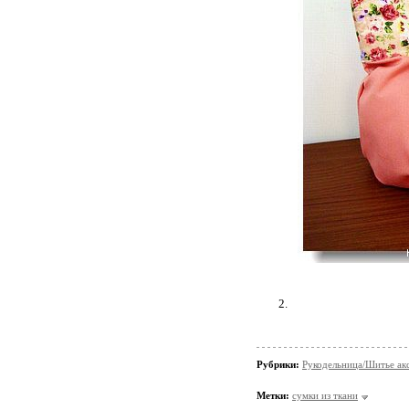
2.
Рубрики:
Рукодельница/Шитье ак
Метки:
сумки из ткани