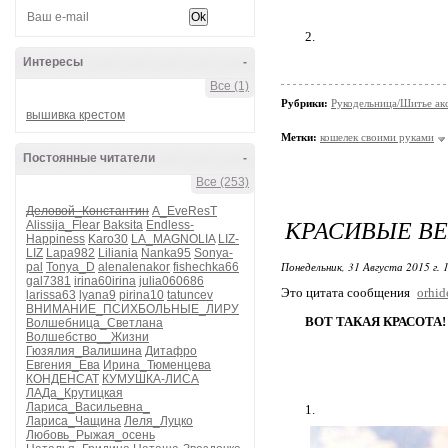
2.
Интересы
-
Все (1)
Рубрики:
Рукодельница/Шитье ак
вышивка крестом
Метки:
кошелек своими руками
Постоянные читатели
-
Все (253)
Деловой_Константин
A_EveResT
КРАСИВЫЕ В
Alissija_Flear
Baksita
Endless-
Happiness
Karo30
LA_MAGNOLIA
LIZ-
LIZ
Lapa982
Liliania
Nanka95
Sonya-
Понедельник, 31 Августа 2015 г. 
pal
Tonya_D
alenalenakor
fishechka66
gal7381
irina60irina
julia060686
Это цитата сообщения
orhi
larissa63
lyana9
pirina10
tatuncev
ВНИМАНИЕ_ПСИХБОЛЬНЫЕ_ЛИРУ
ВОТ ТАКАЯ КРАСОТА!
Волшебница_Светлана
Волшебство__Жизни
Гюзялия_Валишина
Дитафро
Евгения_Ева
Ирина_Тюменцева
КОНДЕНСАТ
КУМУШКА-ЛИСА
ЛАДа_Крутицкая
Лариса_Васильевна_
1.
Лариса_Чащина
Леля_Луцко
Любовь_Рыжая_осень