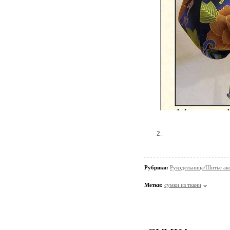
2.
Рубрики:
Рукодельница/Шитье ак
Метки:
сумки из ткани