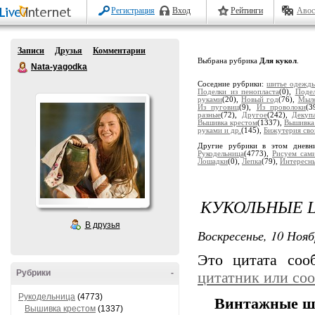
Регистрация
Вход
Рейтинги
Авос
Записи
Друзья
Комментарии
Выбрана рубрика
Для кукол
.
Nata-yagodka
Соседние рубрики:
шитье одежд
Поделки из пенопласта
(0),
Подел
руками
(20),
Новый год
(76),
Мыло
Из пуговиц
(9),
Из проволоки
(3
разные
(72),
Другое
(242),
Декуп
Вышивка крестом
(1337),
Вышивка
руками и др.
(145),
Бижутерия сво
Другие рубрики в этом дневн
Рукодельница
(4773),
Рисуем сам
Лошадки
(0),
Лепка
(79),
Интересн
КУКОЛЬНЫЕ
В друзья
Воскресенье, 10 Нояб
Это цитата со
Рубрики
-
цитатник или со
Рукодельница
(4773)
Винтажные ш
Вышивка крестом
(1337)