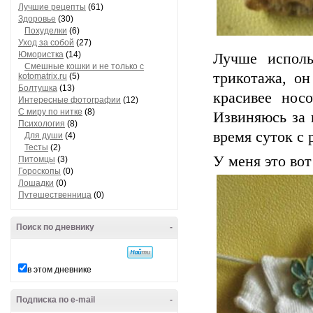
Лучшие рецепты
(61)
Здоровье
(30)
Похуделки
(6)
Уход за собой
(27)
Юмористка
(14)
Лучше исполь
Смешные кошки и не только с
трикотажа, он
kotomatrix.ru
(5)
Болтушка
(13)
красивее нос
Интересные фотографии
(12)
С миру по нитке
(8)
Извиняюсь за 
Психология
(8)
время суток с
Для души
(4)
Тесты
(2)
У меня это вот
Питомцы
(3)
Гороскопы
(0)
Лошадки
(0)
Путешественница
(0)
Поиск по дневнику
-
в этом дневнике
Подписка по e-mail
-