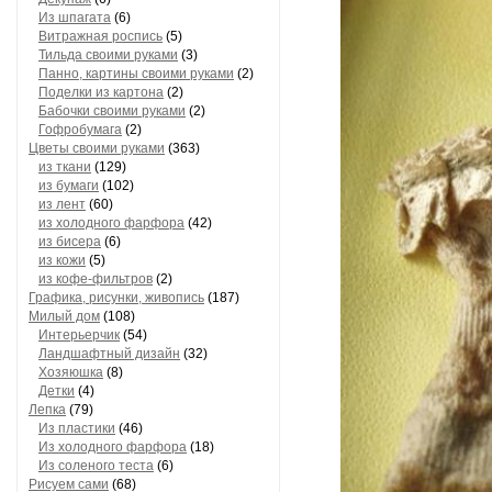
Из шпагата
(6)
Витражная роспись
(5)
Тильда своими руками
(3)
Панно, картины своими руками
(2)
Поделки из картона
(2)
Бабочки своими руками
(2)
Гофробумага
(2)
Цветы своими руками
(363)
из ткани
(129)
из бумаги
(102)
из лент
(60)
из холодного фарфора
(42)
из бисера
(6)
из кожи
(5)
из кофе-фильтров
(2)
Графика, рисунки, живопись
(187)
Милый дом
(108)
Интерьерчик
(54)
Ландшафтный дизайн
(32)
Хозяюшка
(8)
Детки
(4)
Лепка
(79)
Из пластики
(46)
Из холодного фарфора
(18)
Из соленого теста
(6)
Рисуем сами
(68)