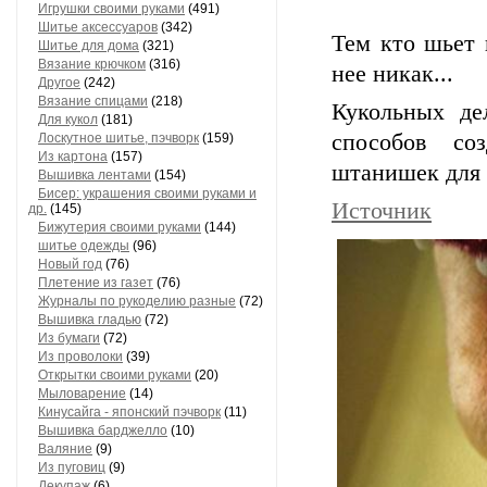
Игрушки своими руками
(491)
Шитье аксессуаров
(342)
Тем кто шьет 
Шитье для дома
(321)
Вязание крючком
(316)
нее никак...
Другое
(242)
Вязание спицами
(218)
Кукольных д
Для кукол
(181)
способов со
Лоскутное шитье, пэчворк
(159)
Из картона
(157)
штанишек для 
Вышивка лентами
(154)
Бисер: украшения своими руками и
Источник
др.
(145)
Бижутерия своими руками
(144)
шитье одежды
(96)
Новый год
(76)
Плетение из газет
(76)
Журналы по рукоделию разные
(72)
Вышивка гладью
(72)
Из бумаги
(72)
Из проволоки
(39)
Открытки своими руками
(20)
Мыловарение
(14)
Кинусайга - японский пэчворк
(11)
Вышивка барджелло
(10)
Валяние
(9)
Из пуговиц
(9)
Декупаж
(6)