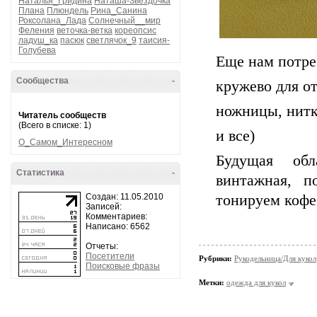
Наталья_Гридина
Наташа-Звездочка
Плана
Плюндель
Рина_Санина
Роксолана_Лада
Солнечный__мир
Феления
веточка-ветка
кореопсис
ладуш_ка
пасюк
светлячок_9
таисия-
Голубева
Еще нам потре
Сообщества
-
кружево для от
ножницы, нитк
Читатель сообществ
(Всего в списке: 1)
и все)
О_Самом_Интересном
Будущая об
Статистика
-
винтажная, п
Создан: 11.05.2010
тонируем кофе
Записей:
Комментариев:
Написано: 6562
Отчеты:
Посетители
Рубрики:
Рукодельница/Для кукол
Поисковые фразы
Метки:
одежда для кукол