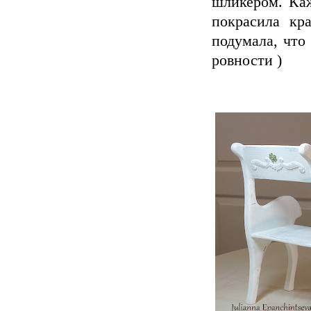
шликером. Ка
покрасила кр
подумала, что
ровности )