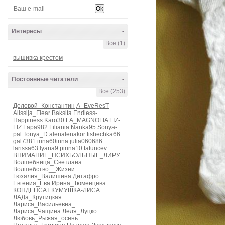
Интересы
-
Все (1)
вышивка крестом
Постоянные читатели
-
Все (253)
Деловой_Константин
A_EveResT
Alissija_Flear
Baksita
Endless-
Happiness
Karo30
LA_MAGNOLIA
LIZ-
LIZ
Lapa982
Liliania
Nanka95
Sonya-
pal
Tonya_D
alenalenakor
fishechka66
gal7381
irina60irina
julia060686
larissa63
lyana9
pirina10
tatuncev
ВНИМАНИЕ_ПСИХБОЛЬНЫЕ_ЛИРУ
Волшебница_Светлана
Волшебство__Жизни
Гюзялия_Валишина
Дитафро
Евгения_Ева
Ирина_Тюменцева
КОНДЕНСАТ
КУМУШКА-ЛИСА
ЛАДа_Крутицкая
Лариса_Васильевна_
Лариса_Чащина
Леля_Луцко
Любовь_Рыжая_осень