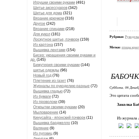
Игрушки своими руками
(491)
Шитье аксессуаров
(342)
Шитье для дома
(321)
Вязание крючком
(316)
Другое
(242)
Вязание спицами
(218)
Для кукол
(181)
Рубрики:
Рукодель
Лоскутное шитье, пэчворк
(159)
Из картона
(157)
Метки:
птицы крю
Вышивка лентами
(154)
Бисер: украшения своими руками и
др.
(145)
Бижутерия своими руками
(144)
шитье одежды
(96)
БАБОЧ
Новый год
(76)
Плетение из газет
(76)
Журналы по рукоделию разные
(72)
Суббота, 06 Декаб
Вышивка гладью
(72)
Это цитата соо
Из бумаги
(72)
Из проволоки
(39)
Заколка Ба
Открытки своими руками
(20)
Мыловарение
(14)
Кинусайга - японский пэчворк
(11)
Из журнала A
Вышивка барджелло
(10)
Валяние
(9)
Из пуговиц
(9)
Декупаж
(6)