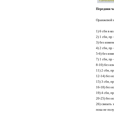
Передняя ч
Оранжевой 
1) 6 сбн в к
2) 1 сбн, пр 
3) без изме
4) 2 сбн, пр 
5-6) без изм
7) 1 сбн, пр 
8-10) без и
11) 2 сбн, пр
12-14) без 
15) 3 сбн, пр
16-18) без 
19) 4 сбн, пр
20-25) без 
26) связать 
пока не пол