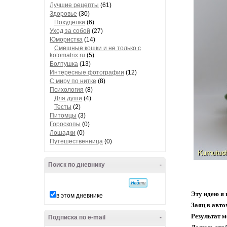
Лучшие рецепты
(61)
Здоровье
(30)
Похуделки
(6)
Уход за собой
(27)
Юмористка
(14)
Смешные кошки и не только с
kotomatrix.ru
(5)
Болтушка
(13)
Интересные фотографии
(12)
С миру по нитке
(8)
Психология
(8)
Для души
(4)
Тесты
(2)
Питомцы
(3)
Гороскопы
(0)
Лошадки
(0)
Путешественница
(0)
Поиск по дневнику
-
Эту идею я
в этом дневнике
Заяц в авто
Результат м
Подписка по e-mail
-