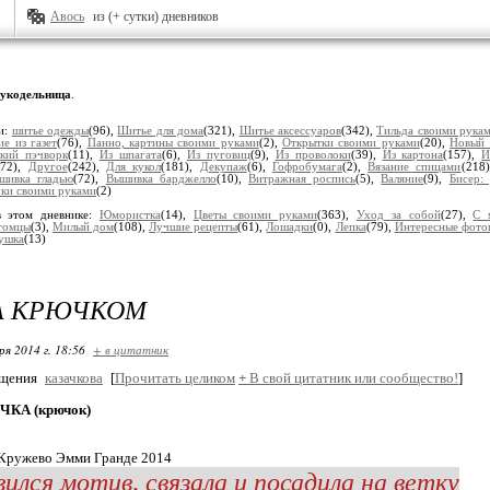
Авось
из (+ сутки) дневников
укодельница
.
и:
шитье одежды
(96),
Шитье для дома
(321),
Шитье аксессуаров
(342),
Тильда своими рука
ие из газет
(76),
Панно, картины своими руками
(2),
Открытки своими руками
(20),
Новый 
ский пэчворк
(11),
Из шпагата
(6),
Из пуговиц
(9),
Из проволоки
(39),
Из картона
(157),
И
(72),
Другое
(242),
Для кукол
(181),
Декупаж
(6),
Гофробумага
(2),
Вязание спицами
(218
шивка гладью
(72),
Вышивка барджелло
(10),
Витражная роспись
(5),
Валяние
(9),
Бисер:
ки своими руками
(2)
в этом дневнике:
Юмористка
(14),
Цветы своими руками
(363),
Уход за собой
(27),
С 
томцы
(3),
Милый дом
(108),
Лучшие рецепты
(61),
Лошадки
(0),
Лепка
(79),
Интересные фото
ушка
(13)
А КРЮЧКОМ
ря 2014 г. 18:56
+ в цитатник
бщения
казачкова
[
Прочитать целиком
+
В свой цитатник или сообщество!
]
ЧКА (крючок)
 Кружево Эмми Гранде 2014
ился мотив, связала и посадила на ветку