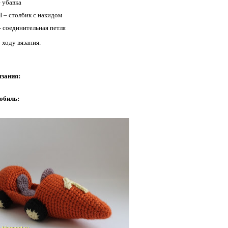
– убавка
 – столбик с накидом
- соединительная петля
 ходу вязания.
язания:
обиль: