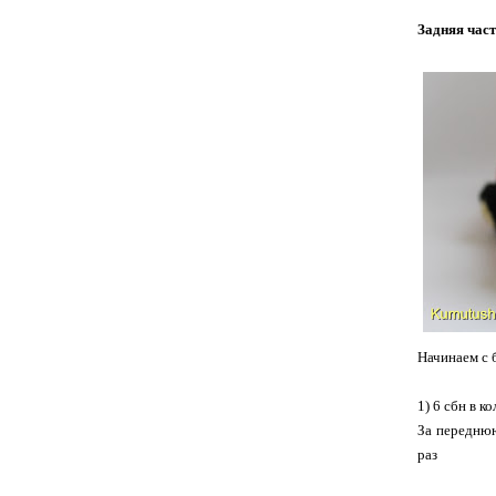
Задняя час
Начинаем с 
1) 6 сбн в к
За переднюю
раз