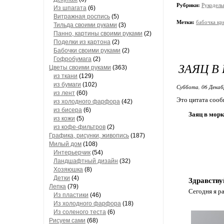
Рубрики:
Рукодель
Из шпагата
(6)
Витражная роспись
(5)
Метки:
бабочка кр
Тильда своими руками
(3)
Панно, картины своими руками
(2)
Поделки из картона
(2)
Бабочки своими руками
(2)
Гофробумага
(2)
ЗАЯЦ В 
Цветы своими руками
(363)
из ткани
(129)
из бумаги
(102)
Суббота, 06 Декаб
из лент
(60)
Это цитата соо
из холодного фарфора
(42)
из бисера
(6)
Заяц в мор
из кожи
(5)
из кофе-фильтров
(2)
Графика, рисунки, живопись
(187)
Милый дом
(108)
Интерьерчик
(54)
Ландшафтный дизайн
(32)
Хозяюшка
(8)
Детки
(4)
Здравству
Лепка
(79)
Сегодня я ра
Из пластики
(46)
Из холодного фарфора
(18)
Из соленого теста
(6)
Рисуем сами
(68)