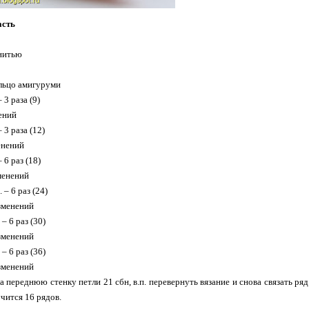
асть
нитью
ольцо амигуруми
– 3 раза (9)
нений
– 3 раза (12)
енений
– 6 раз (18)
зменений
. – 6 раз (24)
изменений
 – 6 раз (30)
изменений
 – 6 раз (36)
изменений
за переднюю стенку петли 21 сбн, в.п. перевернуть вязание и снова связать ряд
учится 16 рядов.