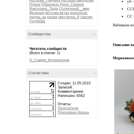
Наталья_Гридина
Наташа-Звездочка
уб 
Плана
Плюндель
Рина_Санина
Роксолана_Лада
Солнечный__мир
ССН
Феления
веточка-ветка
кореопсис
СС 
ладуш_ка
пасюк
светлячок_9
таисия-
Голубева
Набиваем по
Сообщества
-
Описание в
Читатель сообществ
(Всего в списке: 1)
Морковком
О_Самом_Интересном
Статистика
-
Создан: 11.05.2010
Записей:
Комментариев:
Написано: 6562
Отчеты:
Посетители
Поисковые фразы