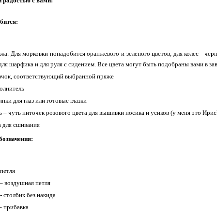
 радостью с вами!
бится:
жа. Для морковки понадобится оранжевого и зеленого цветов, для колес - черно
для шарфика и для руля с сидением. Все цвета могут быть подобраны вами в з
чок, соответствующий выбранной пряже
олнитель
инки для глаз или готовые глазки
ь – чуть ниточек розового цвета для вышивки носика и усиков (у меня это Ири
а для сшивания
бозначения:
– петля
. – воздушная петля
 - столбик без накида
 – прибавка