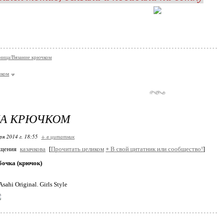
ница/Вязание крючком
чком
КА КРЮЧКОМ
ря 2014 г. 18:55
+ в цитатник
бщения
казачкова
[
Прочитать целиком
+
В свой цитатник или сообщество!
]
бочка (крючок)
sahi Original. Girls Style