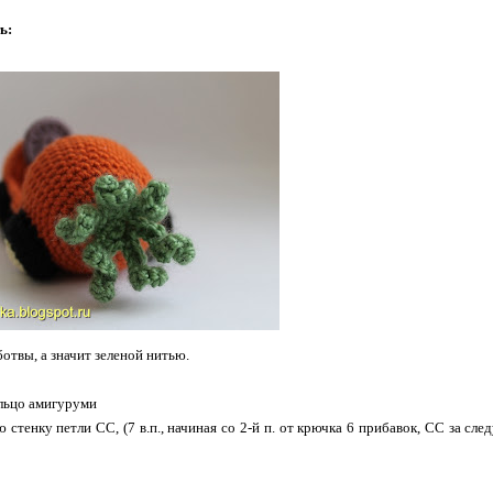
ть:
ботвы, а значит зеленой нитью.
ольцо амигуруми
 стенку петли СС, (7 в.п., начиная со 2-й п. от крючка 6 прибавок, СС за с