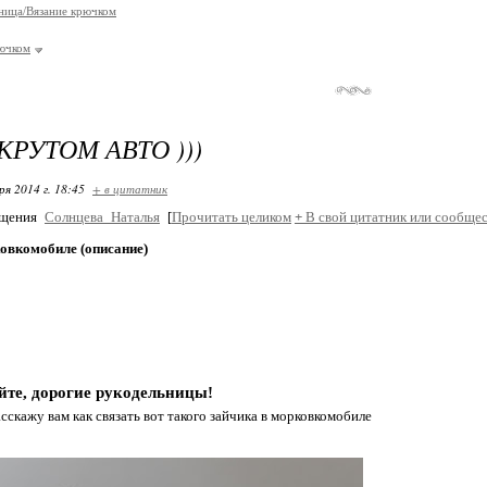
ница/Вязание крючком
ючком
КРУТОМ АВТО )))
ря 2014 г. 18:45
+ в цитатник
бщения
Солнцева_Наталья
[
Прочитать целиком
+
В свой цитатник или сообщес
ковкомобиле (описание)
йте, дорогие рукодельницы!
сскажу вам как связать вот такого зайчика в морковкомобиле