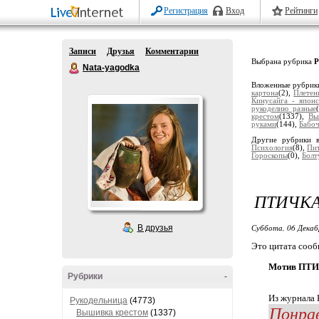
Регистрация
Вход
Рейтинги
Записи
Друзья
Комментарии
Выбрана рубрика
Р
Nata-yagodka
Вложенные рубрик
картона
(2),
Плетен
Кинусайга - япон
рукоделию разные
крестом
(1337),
Вы
руками
(144),
Бабоч
Другие рубрики 
Психология
(8),
Пи
Гороскопы
(0),
Болт
ПТИЧК
Суббота, 06 Декаб
В друзья
Это цитата соо
Мотив ПТИ
Рубрики
-
Из журнала
Рукодельница
(4773)
Понрав
Вышивка крестом
(1337)