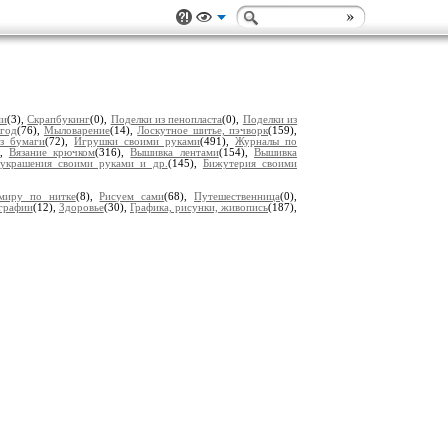
ми
(3),
Скрапбукинг
(0),
Поделки из пенопласта
(0),
Поделки из
год
(76),
Мыловарение
(14),
Лоскутное шитье, пэчворк
(159),
з бумаги
(72),
Игрушки своими руками
(491),
Журналы по
),
Вязание крючком
(316),
Вышивка лентами
(154),
Вышивка
 украшения своими руками и др.
(145),
Бижутерия своими
миру по нитке
(8),
Рисуем сами
(68),
Путешественница
(0),
графии
(12),
Здоровье
(30),
Графика, рисунки, живопись
(187),