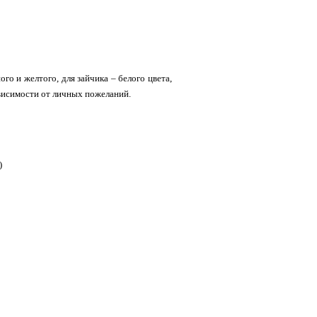
го и желтого, для зайчика – белого цвета,
ависимости от личных пожеланий.
с)