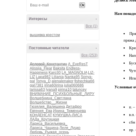
Делюсь этой
Нам понадо
Интересы
-
Все (1)
Пря
вышивка крестом
пряжа 
Крю
Постоянные читатели
-
Все (253)
Нап
Бус
Деловой_Константин
A_EveResT
Alissija_Flear
Baksita
Endless-
Чут
Happiness
Karo30
LA_MAGNOLIA
LIZ-
LIZ
Lapa982
Liliania
Nanka95
Sonya-
Игл
pal
Tonya_D
alenalenakor
fishechka66
gal7381
irina60irina
julia060686
Условные о
larissa63
lyana9
pirina10
tatuncev
ВНИМАНИЕ_ПСИХБОЛЬНЫЕ_ЛИРУ
Волшебница_Светлана
Волшебство__Жизни
Гюзялия_Валишина
Дитафро
п. 
Евгения_Ева
Ирина_Тюменцева
в.п
КОНДЕНСАТ
КУМУШКА-ЛИСА
ЛАДа_Крутицкая
сбн
Лариса_Васильевна_
Лариса_Чащина
Леля_Луцко
пр.
Любовь_Рыжая_осень