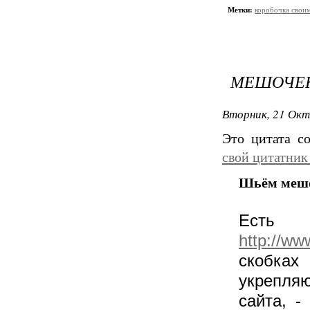
Метки:
коробочка свои
МЕШОЧЕК
Вторник, 21 Окт
Это цитата 
свой цитатник
Шьём мешо
Есть
http://ww
скобках
укрепляю
сайта, 