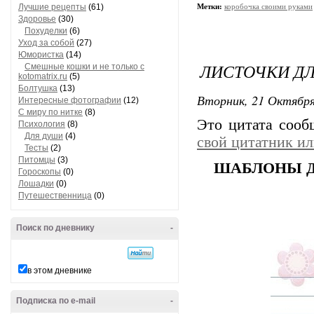
Лучшие рецепты
(61)
Метки:
коробочка своими руками
Здоровье
(30)
Похуделки
(6)
Уход за собой
(27)
Юмористка
(14)
ЛИСТОЧКИ Д
Смешные кошки и не только с
kotomatrix.ru
(5)
Болтушка
(13)
Вторник, 21 Октября
Интересные фотографии
(12)
С миру по нитке
(8)
Это цитата соо
Психология
(8)
Для души
(4)
свой цитатник и
Тесты
(2)
Питомцы
(3)
ШАБЛОНЫ Д
Гороскопы
(0)
Лошадки
(0)
Путешественница
(0)
Поиск по дневнику
-
в этом дневнике
Подписка по e-mail
-