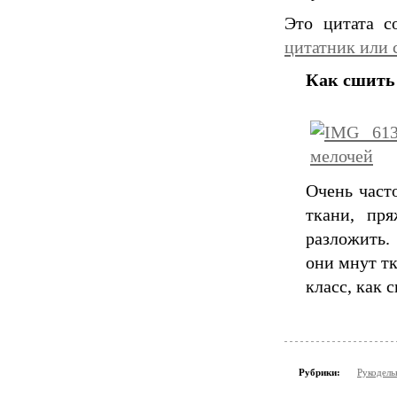
Это цитата 
цитатник или 
Как сшить
Очень част
ткани, пр
разложить.
они мнут т
класс, как 
Рубрики:
Рукодель