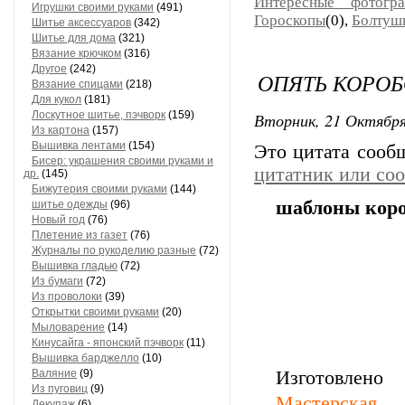
Интересные фотогр
Игрушки своими руками
(491)
Гороскопы
(0),
Болтуш
Шитье аксессуаров
(342)
Шитье для дома
(321)
Вязание крючком
(316)
Другое
(242)
ОПЯТЬ КОРОБ
Вязание спицами
(218)
Для кукол
(181)
Лоскутное шитье, пэчворк
(159)
Вторник, 21 Октября
Из картона
(157)
Вышивка лентами
(154)
Это цитата соо
Бисер: украшения своими руками и
цитатник или со
др.
(145)
Бижутерия своими руками
(144)
шаблоны коро
шитье одежды
(96)
Новый год
(76)
Плетение из газет
(76)
Журналы по рукоделию разные
(72)
Вышивка гладью
(72)
Из бумаги
(72)
Из проволоки
(39)
Открытки своими руками
(20)
Мыловарение
(14)
Кинусайга - японский пэчворк
(11)
Вышивка барджелло
(10)
Валяние
(9)
Изготовлен
Из пуговиц
(9)
Мастерская.
Декупаж
(6)