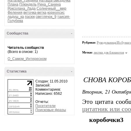
Наталья_Гридина
Наташа-Звездочка
Плана
Плюндель
Рина_Санина
Роксолана_Лада
Солнечный__мир
Феления
веточка-ветка
кореопсис
ладуш_ка
пасюк
светлячок_9
таисия-
Голубева
Сообщества
-
Рубрики:
Рукодельница/Из бумаг
Читатель сообществ
(Всего в списке: 1)
Метки:
листки для блокнотов
О_Самом_Интересном
Статистика
-
СНОВА КОРО
Создан: 11.05.2010
Записей:
Комментариев:
Вторник, 21 Октября
Написано: 6562
Это цитата соо
Отчеты:
Посетители
цитатник или со
Поисковые фразы
коробочки3