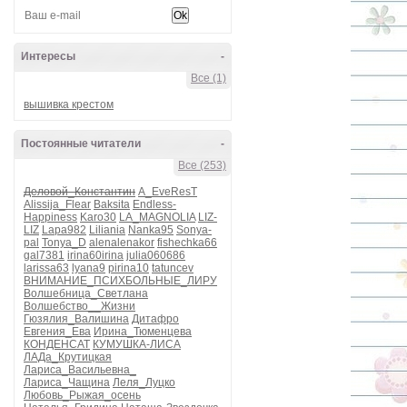
Интересы
-
Все (1)
вышивка крестом
Постоянные читатели
-
Все (253)
Деловой_Константин
A_EveResT
Alissija_Flear
Baksita
Endless-
Happiness
Karo30
LA_MAGNOLIA
LIZ-
LIZ
Lapa982
Liliania
Nanka95
Sonya-
pal
Tonya_D
alenalenakor
fishechka66
gal7381
irina60irina
julia060686
larissa63
lyana9
pirina10
tatuncev
ВНИМАНИЕ_ПСИХБОЛЬНЫЕ_ЛИРУ
Волшебница_Светлана
Волшебство__Жизни
Гюзялия_Валишина
Дитафро
Евгения_Ева
Ирина_Тюменцева
КОНДЕНСАТ
КУМУШКА-ЛИСА
ЛАДа_Крутицкая
Лариса_Васильевна_
Лариса_Чащина
Леля_Луцко
Любовь_Рыжая_осень