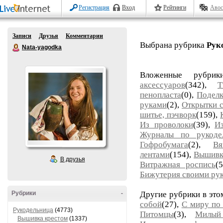
Регистрация
Вход
Рейтинги
Авос
Записи
Друзья
Комментарии
Выбрана рубрика
Рук
Nata-yagodka
Вложенные рубри
аксессуаров
(342),
Т
пенопласта
(0),
Поделк
руками
(2),
Открытки 
шитье, пэчворк
(159),
Из проволоки
(39),
И
Журналы по рукоде
Гофробумага
(2),
Вя
лентами
(154),
Вышивк
В друзья
Витражная роспись
(
Бижутерия своими ру
Рубрики
-
Другие рубрики в это
собой
(27),
С миру по
Рукодельница
(4773)
Питомцы
(3),
Милый
Вышивка крестом
(1337)