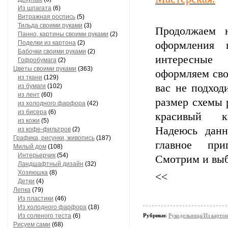
Из шпагата
(6)
Витражная роспись
(5)
Тильда своими руками
(3)
Продолжае
Панно, картины своими руками
(2)
Поделки из картона
(2)
оформления 
Бабочки своими руками
(2)
интересны
Гофробумага
(2)
Цветы своими руками
(363)
оформляем сво
из ткани
(129)
вас не подход
из бумаги
(102)
из лент
(60)
размер схемы 
из холодного фарфора
(42)
из бисера
(6)
красивый 
из кожи
(5)
Надеюсь данн
из кофе-фильтров
(2)
Графика, рисунки, живопись
(187)
главное при
Милый дом
(108)
Интерьерчик
(54)
Смотрим и выб
Ландшафтный дизайн
(32)
Хозяюшка
(8)
<<
Детки
(4)
Лепка
(79)
Из пластики
(46)
Из холодного фарфора
(18)
Из соленого теста
(6)
Рубрики:
Рукодельница/Из картон
Рисуем сами
(68)