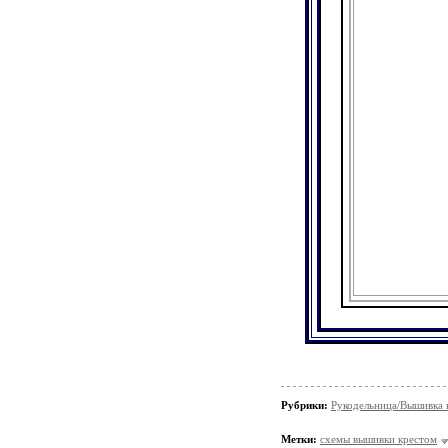
Рубрики:
Рукодельница/Вышивка 
Метки:
схемы вышивки крестом