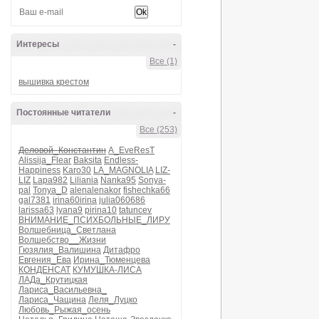
Интересы
-
Все (1)
вышивка крестом
Постоянные читатели
-
Все (253)
Деловой_Константин
A_EveResT
Alissija_Flear
Baksita
Endless-
Happiness
Karo30
LA_MAGNOLIA
LIZ-
LIZ
Lapa982
Liliania
Nanka95
Sonya-
pal
Tonya_D
alenalenakor
fishechka66
gal7381
irina60irina
julia060686
larissa63
lyana9
pirina10
tatuncev
ВНИМАНИЕ_ПСИХБОЛЬНЫЕ_ЛИРУ
Волшебница_Светлана
Волшебство__Жизни
Гюзялия_Валишина
Дитафро
Евгения_Ева
Ирина_Тюменцева
КОНДЕНСАТ
КУМУШКА-ЛИСА
ЛАДа_Крутицкая
Лариса_Васильевна_
Лариса_Чащина
Леля_Луцко
Любовь_Рыжая_осень