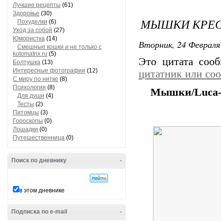
Лучшие рецепты
(61)
Здоровье
(30)
МЫШКИ КРЕ
Похуделки
(6)
Уход за собой
(27)
Юмористка
(14)
Вторник, 24 Февраля 
Смешные кошки и не только с
kotomatrix.ru
(5)
Это цитата соо
Болтушка
(13)
Интересные фотографии
(12)
цитатник или со
С миру по нитке
(8)
Психология
(8)
Мышки/Luca-
Для души
(4)
Тесты
(2)
Питомцы
(3)
Гороскопы
(0)
Лошадки
(0)
Путешественница
(0)
Поиск по дневнику
-
в этом дневнике
Подписка по e-mail
-