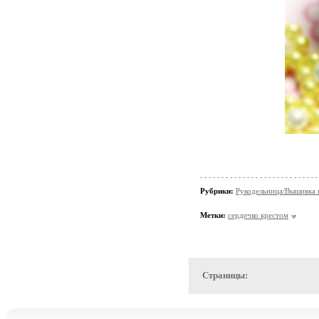
Рубрики:
Рукодельница/Вышивка 
Метки:
сердечко крестом
Страницы: