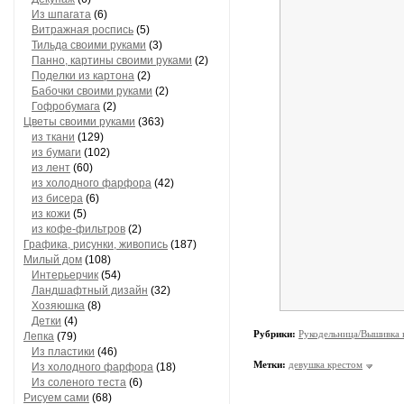
Из шпагата
(6)
Витражная роспись
(5)
Тильда своими руками
(3)
Панно, картины своими руками
(2)
Поделки из картона
(2)
Бабочки своими руками
(2)
Гофробумага
(2)
Цветы своими руками
(363)
из ткани
(129)
из бумаги
(102)
из лент
(60)
из холодного фарфора
(42)
из бисера
(6)
из кожи
(5)
из кофе-фильтров
(2)
Графика, рисунки, живопись
(187)
Милый дом
(108)
Интерьерчик
(54)
Ландшафтный дизайн
(32)
Хозяюшка
(8)
Детки
(4)
Рубрики:
Рукодельница/Вышивка 
Лепка
(79)
Из пластики
(46)
Метки:
девушка крестом
Из холодного фарфора
(18)
Из соленого теста
(6)
Рисуем сами
(68)