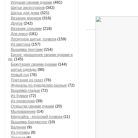
Игрушки своими руками
(491)
Шитье аксессуаров
(342)
Шитье для дома
(321)
Вязание крючком
(316)
Другое
(242)
Вязание спицами
(218)
Для кукол
(181)
Лоскутное шитье, пэчворк
(159)
Из картона
(157)
Вышивка лентами
(154)
Бисер: украшения своими руками и
др.
(145)
Бижутерия своими руками
(144)
шитье одежды
(96)
Новый год
(76)
Плетение из газет
(76)
Журналы по рукоделию разные
(72)
Вышивка гладью
(72)
Из бумаги
(72)
Из проволоки
(39)
Открытки своими руками
(20)
Мыловарение
(14)
Кинусайга - японский пэчворк
(11)
Вышивка барджелло
(10)
Валяние
(9)
Из пуговиц
(9)
Декупаж
(6)