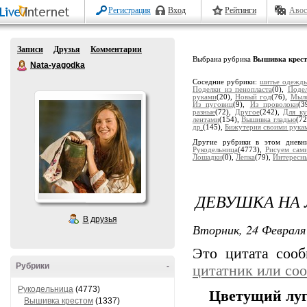
Регистрация
Вход
Рейтинги
Авос
Записи
Друзья
Комментарии
Выбрана рубрика
Вышивка крес
Nata-yagodka
Соседние рубрики:
шитье одежд
Поделки из пенопласта
(0),
Подел
руками
(20),
Новый год
(76),
Мыло
Из пуговиц
(9),
Из проволоки
(3
разные
(72),
Другое
(242),
Для ку
лентами
(154),
Вышивка гладью
(72
др.
(145),
Бижутерия своими рука
Другие рубрики в этом дневн
Рукодельница
(4773),
Рисуем сам
Лошадки
(0),
Лепка
(79),
Интересн
ДЕВУШКА НА 
В друзья
Вторник, 24 Февраля 
Это цитата соо
Рубрики
-
цитатник или со
Рукодельница
(4773)
Цветущий лу
Вышивка крестом
(1337)