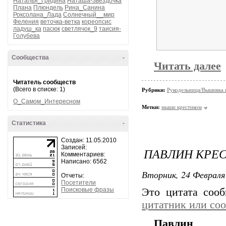
Наталья_Гридина
Наташа-Звездочка
Плана
Плюндель
Рина_Санина
Роксолана_Лада
Солнечный__мир
Феления
веточка-ветка
кореопсис
ладуш_ка
пасюк
светлячок_9
таисия-
Голубева
Сообщества
-
Читать далее
Читатель сообществ
(Всего в списке: 1)
Рубрики:
Рукодельница/Вышивка 
О_Самом_Интересном
Метки:
мыши крестиком
Статистика
-
Создан: 11.05.2010
Записей:
ПАВЛИН КРЕ
Комментариев:
Написано: 6562
Вторник, 24 Февраля 
Отчеты:
Посетители
Поисковые фразы
Это цитата соо
цитатник или со
Павлин