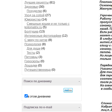
Лучшие рецепты
(61)
Здоровье
(30)
Похуделки
(6)
Уход за собой
(27)
Юмористка
(14)
Смешные кошки и не только с
kotomatrix.ru
(5)
Болтушка
(13)
Интересные фотографии
(12)
С миру по нитке
(8)
Психология
(8)
Для души
(4)
Тесты
(2)
Питомцы
(3)
Гороскопы
(0)
Лошадки
(0)
Путешественница
(0)
Поиск по дневнику
-
в этом дневнике
Подписка по e-mail
-