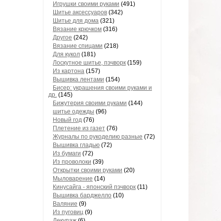
Игрушки своими руками
(491)
Шитье аксессуаров
(342)
Шитье для дома
(321)
Вязание крючком
(316)
Другое
(242)
Вязание спицами
(218)
Для кукол
(181)
Лоскутное шитье, пэчворк
(159)
Из картона
(157)
Вышивка лентами
(154)
Бисер: украшения своими руками и
др.
(145)
Бижутерия своими руками
(144)
шитье одежды
(96)
Новый год
(76)
Плетение из газет
(76)
Журналы по рукоделию разные
(72)
Вышивка гладью
(72)
Из бумаги
(72)
Из проволоки
(39)
Открытки своими руками
(20)
Мыловарение
(14)
Кинусайга - японский пэчворк
(11)
Вышивка барджелло
(10)
Валяние
(9)
Из пуговиц
(9)
Декупаж
(6)