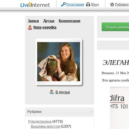
Регистрация
Вход
Рейтинги
Записи
Друзья
Комментарии
Создать дневник
Nata-yagodka
ЭЛЕГАН
Вторник, 21 Мая 2
Это цитата соо
В друзья
Рубрики
-
Рукодельница
(4773)
Вышивка крестом
(1337)