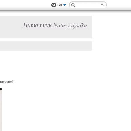
Цитатник Nata-yagodka
бщество!
]