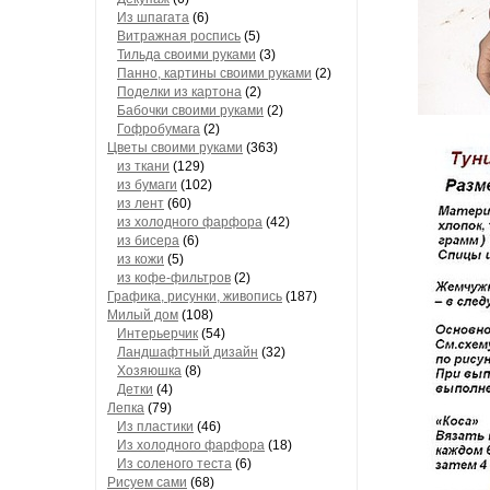
Из шпагата
(6)
Витражная роспись
(5)
Тильда своими руками
(3)
Панно, картины своими руками
(2)
Поделки из картона
(2)
Бабочки своими руками
(2)
Гофробумага
(2)
Цветы своими руками
(363)
из ткани
(129)
из бумаги
(102)
из лент
(60)
из холодного фарфора
(42)
из бисера
(6)
из кожи
(5)
из кофе-фильтров
(2)
Графика, рисунки, живопись
(187)
Милый дом
(108)
Интерьерчик
(54)
Ландшафтный дизайн
(32)
Хозяюшка
(8)
Детки
(4)
Лепка
(79)
Из пластики
(46)
Из холодного фарфора
(18)
Из соленого теста
(6)
Рисуем сами
(68)