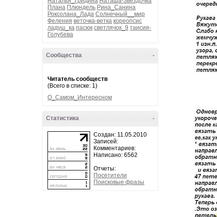
Наталья_Гридина
Наташа-Звездочка
Плана
Плюндель
Рина_Санина
Роксолана_Лада
Солнечный__мир
Феления
веточка-ветка
кореопсис
ладуш_ка
пасюк
светлячок_9
таисия-
Голубева
Сообщества
-
Читатель сообществ
(Всего в списке: 1)
О_Самом_Интересном
Статистика
-
Создан: 11.05.2010
Записей:
Комментариев:
Написано: 6562
Отчеты:
Посетители
Поисковые фразы