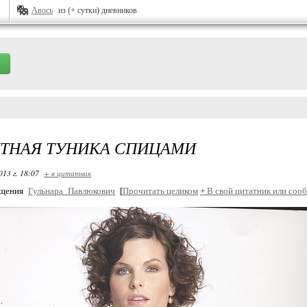
Авось
из (+ сутки) дневников
ТНАЯ ТУНИКА СПИЦАМИ
013 г. 18:07
+ в цитатник
бщения
Гульнара_Павлюкович
[
Прочитать целиком
+
В свой цитатник или соо