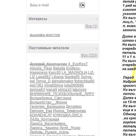
Интересы
-
Все (1)
вышивка крестом
Постоянные читатели
-
Все (253)
Деловой_Константин
A_EveResT
Alissija_Flear
Baksita
Endless-
Happiness
Karo30
LA_MAGNOLIA
LIZ-
LIZ
Lapa982
Liliania
Nanka95
Sonya-
pal
Tonya_D
alenalenakor
fishechka66
gal7381
irina60irina
julia060686
larissa63
lyana9
pirina10
tatuncev
ВНИМАНИЕ_ПСИХБОЛЬНЫЕ_ЛИРУ
Волшебница_Светлана
Волшебство__Жизни
Гюзялия_Валишина
Дитафро
Евгения_Ева
Ирина_Тюменцева
КОНДЕНСАТ
КУМУШКА-ЛИСА
ЛАДа_Крутицкая
Лариса_Васильевна_
Лариса_Чащина
Леля_Луцко
Любовь_Рыжая_осень