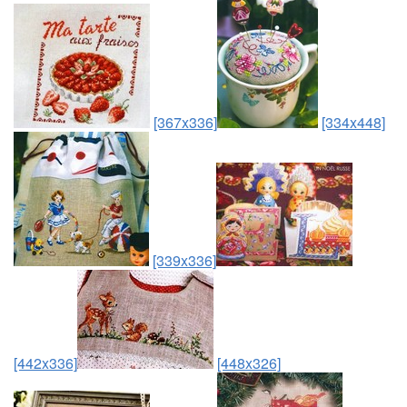
[367x336]
[334x448]
[339x336]
[442x336]
[448x326]