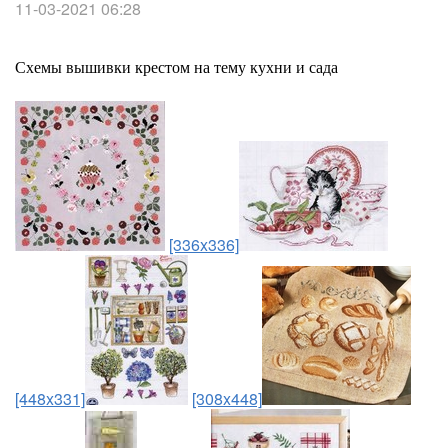
11-03-2021 06:28
Схемы вышивки крестом на тему кухни и сада
[336x336]
[448x331]
[308x448]