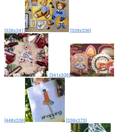
[336x341]
[339x336]
[341x336]
[448x336]
[336x373]