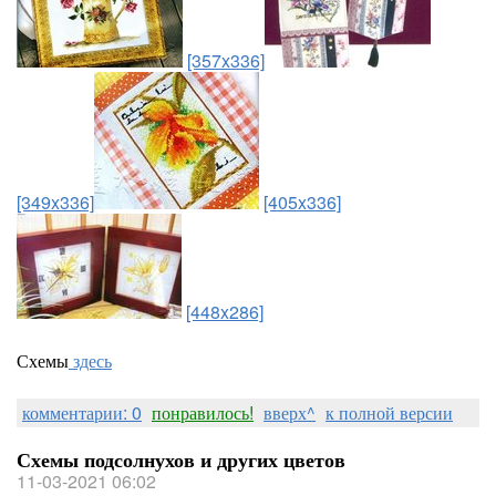
[357x336]
[349x336]
[405x336]
[448x286]
Схемы
здесь
комментарии: 0
понравилось!
вверх^
к полной версии
Схемы подсолнухов и других цветов
11-03-2021 06:02