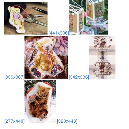
[441x336]
[336x367]
[342x336]
[277x448]
[328x448]