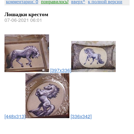
комментарии: 0
понравилось!
вверх^
к полной версии
Лошадки крестом
07-06-2021 06:01
[397x336]
[448x313]
[336x342]