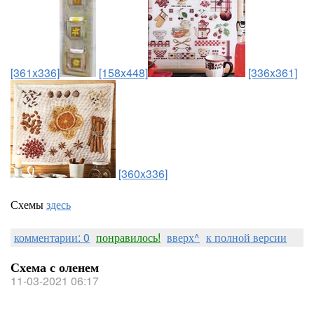
[361x336]
[158x448]
[336x361]
[360x336]
Схемы
здесь
комментарии: 0
понравилось!
вверх^
к полной версии
Схема с оленем
11-03-2021 06:17