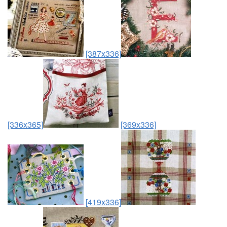
[387x336]
[336x365]
[369x336]
[419x336]