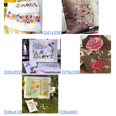
[341x336]
[336x352]
[375x336]
[336x418]
[336x360]