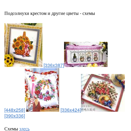
Подсолнухи крестом и другие цветы - схемы
[336x387]
[448x258]
[336x424]
[390x336]
Схемы
здесь