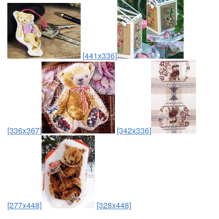
[441x336]
[336x367]
[342x336]
[277x448]
[328x448]