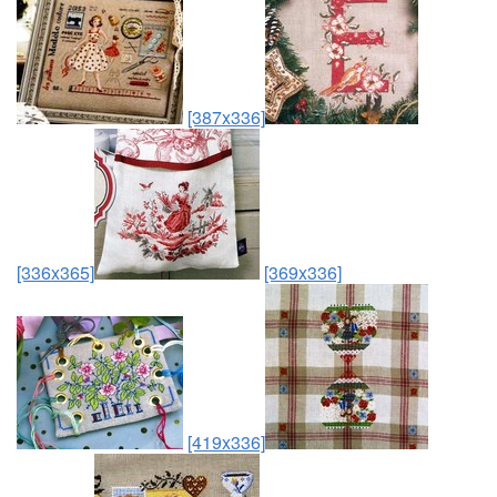
[387x336]
[336x365]
[369x336]
[419x336]