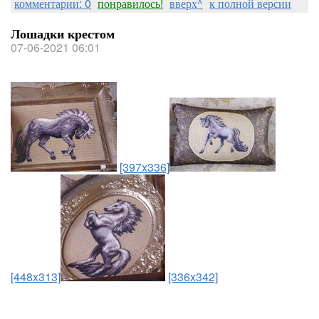
комментарии: 0
понравилось!
вверх^
к полной версии
Лошадки крестом
07-06-2021 06:01
[397x336]
[448x313]
[336x342]