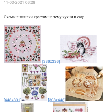
11-03-2021 06:28
Схемы вышивки крестом на тему кухни и сада
[336x336]
[448x331]
[308x448]