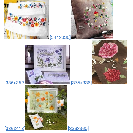
[341x336]
[336x352]
[375x336]
[336x418]
[336x360]