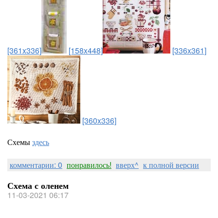
[361x336]
[158x448]
[336x361]
[360x336]
Схемы
здесь
комментарии: 0
понравилось!
вверх^
к полной версии
Схема с оленем
11-03-2021 06:17