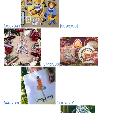
[336x341]
[339x336]
[341x336]
[448x336]
[336x373]