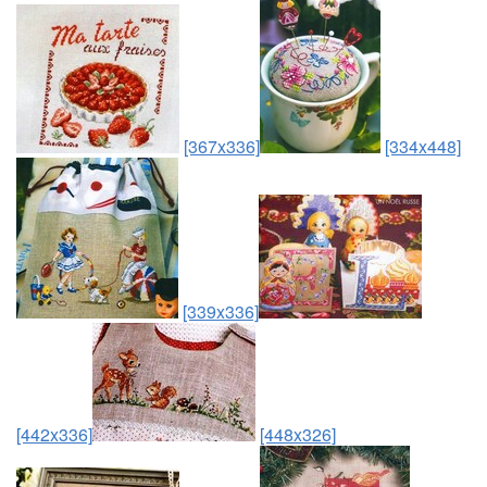
[367x336]
[334x448]
[339x336]
[442x336]
[448x326]