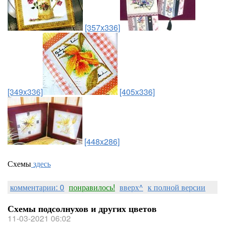
[357x336]
[349x336]
[405x336]
[448x286]
Схемы
здесь
комментарии: 0
понравилось!
вверх^
к полной версии
Схемы подсолнухов и других цветов
11-03-2021 06:02