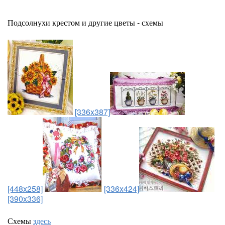
Подсолнухи крестом и другие цветы - схемы
[336x387]
[448x258]
[336x424]
[390x336]
Схемы
здесь