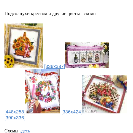
Подсолнухи крестом и другие цветы - схемы
[336x387]
[448x258]
[336x424]
[390x336]
Схемы
здесь