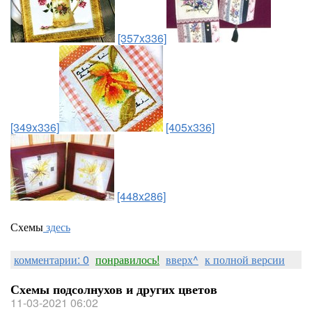
[357x336]
[349x336]
[405x336]
[448x286]
Схемы
здесь
комментарии: 0
понравилось!
вверх^
к полной версии
Схемы подсолнухов и других цветов
11-03-2021 06:02