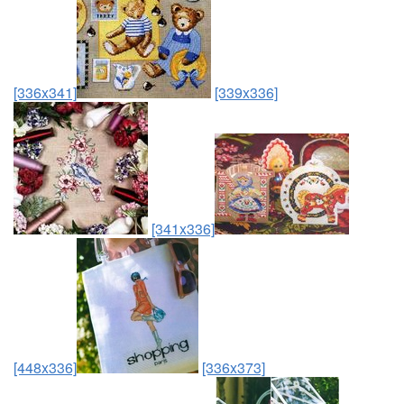
[336x341]
[339x336]
[341x336]
[448x336]
[336x373]