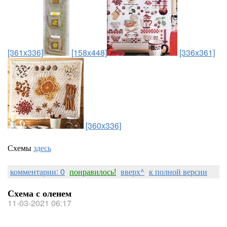
[361x336]
[158x448]
[336x361]
[360x336]
Схемы
здесь
комментарии: 0
понравилось!
вверх^
к полной версии
Схема с оленем
11-03-2021 06:17