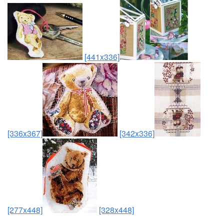
[441x336]
[336x367]
[342x336]
[277x448]
[328x448]