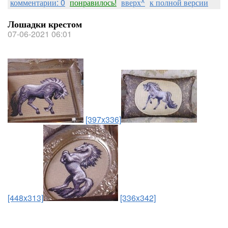
комментарии: 0
понравилось!
вверх^
к полной версии
Лошадки крестом
07-06-2021 06:01
[397x336]
[448x313]
[336x342]