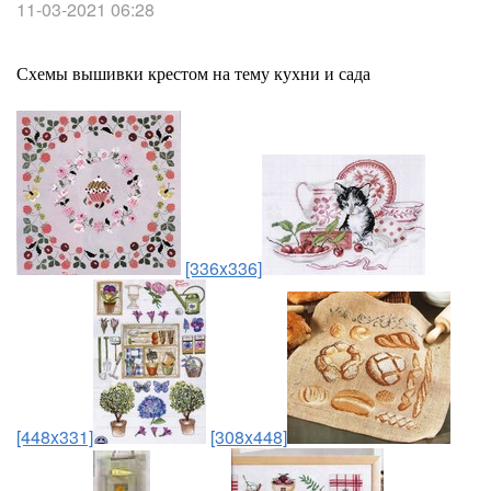
11-03-2021 06:28
Схемы вышивки крестом на тему кухни и сада
[336x336]
[448x331]
[308x448]