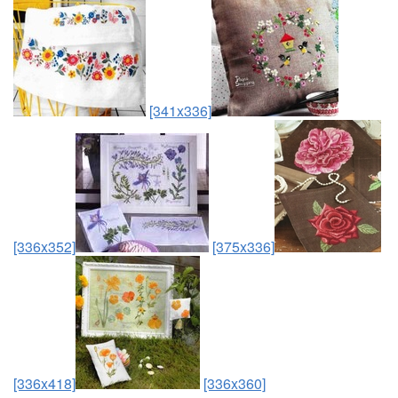
[341x336]
[336x352]
[375x336]
[336x418]
[336x360]