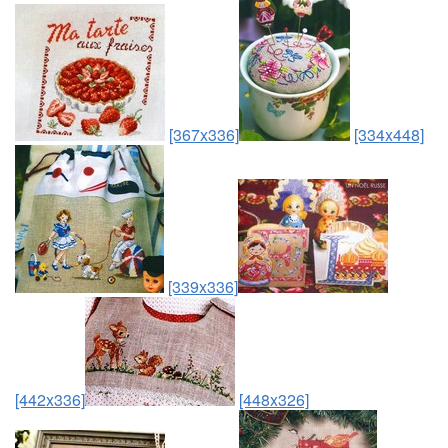
[367x336]
[334x448]
[339x336]
[442x336]
[448x326]