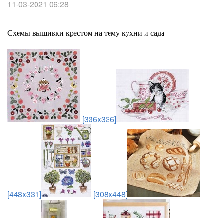
11-03-2021 06:28
Схемы вышивки крестом на тему кухни и сада
[336x336]
[448x331]
[308x448]