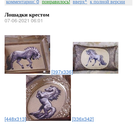
комментарии: 0
понравилось!
вверх^
к полной версии
Лошадки крестом
07-06-2021 06:01
[397x336]
[448x313]
[336x342]