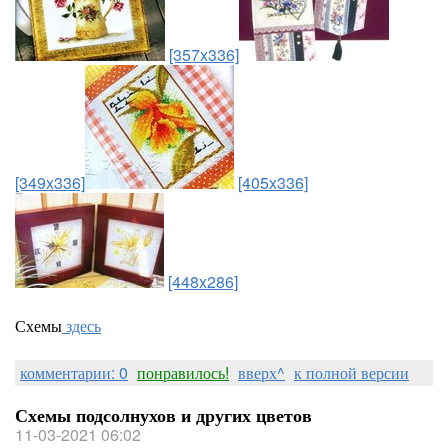
[357x336]
[349x336]
[405x336]
[448x286]
Схемы
здесь
комментарии: 0
понравилось!
вверх^
к полной версии
Схемы подсолнухов и других цветов
11-03-2021 06:02