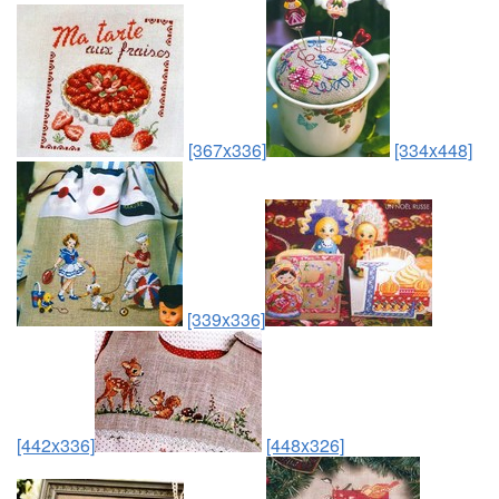
[367x336]
[334x448]
[339x336]
[442x336]
[448x326]