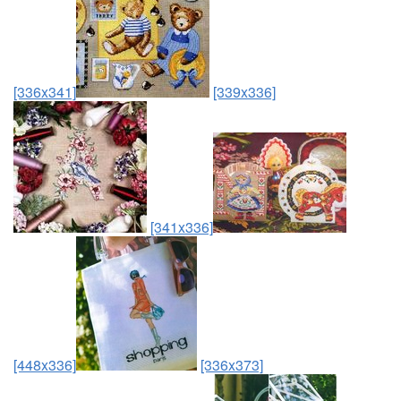
[336x341]
[339x336]
[341x336]
[448x336]
[336x373]