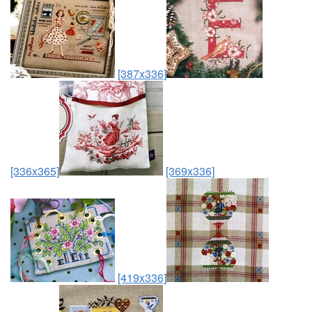
[387x336]
[336x365]
[369x336]
[419x336]