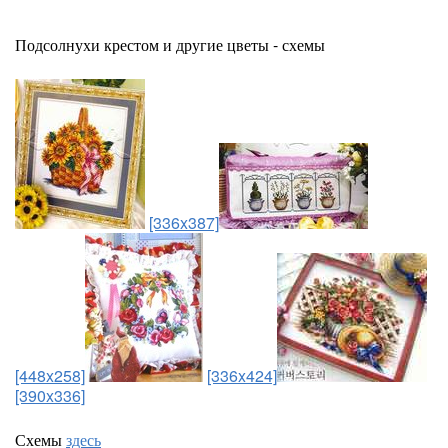
Подсолнухи крестом и другие цветы - схемы
[336x387]
[448x258]
[336x424]
[390x336]
Схемы
здесь