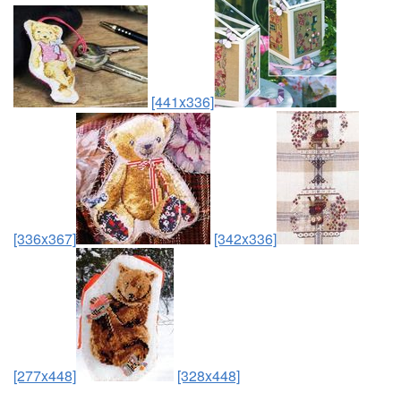
[441x336]
[336x367]
[342x336]
[277x448]
[328x448]