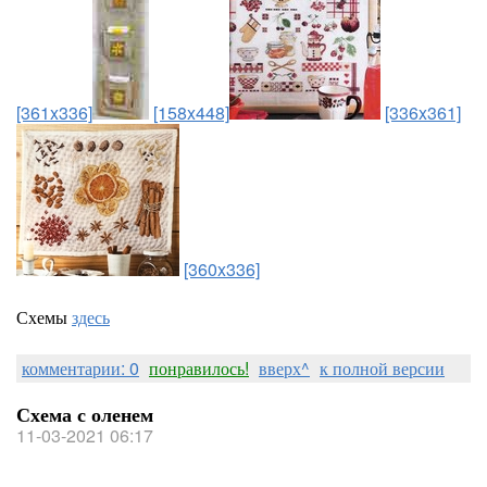
[361x336]
[158x448]
[336x361]
[360x336]
Схемы
здесь
комментарии: 0
понравилось!
вверх^
к полной версии
Схема с оленем
11-03-2021 06:17