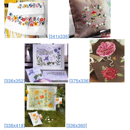
[341x336]
[336x352]
[375x336]
[336x418]
[336x360]