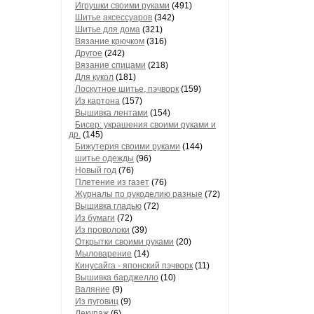
Игрушки своими руками
(491)
Шитье аксессуаров
(342)
Шитье для дома
(321)
Вязание крючком
(316)
Другое
(242)
Вязание спицами
(218)
Для кукол
(181)
Лоскутное шитье, пэчворк
(159)
Из картона
(157)
Вышивка лентами
(154)
Бисер: украшения своими руками и
др.
(145)
Бижутерия своими руками
(144)
шитье одежды
(96)
Новый год
(76)
Плетение из газет
(76)
Журналы по рукоделию разные
(72)
Вышивка гладью
(72)
Из бумаги
(72)
Из проволоки
(39)
Открытки своими руками
(20)
Мыловарение
(14)
Кинусайга - японский пэчворк
(11)
Вышивка барджелло
(10)
Валяние
(9)
Из пуговиц
(9)
Декупаж
(6)