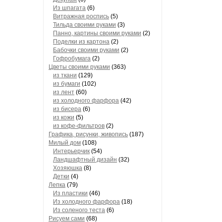
Из шпагата
(6)
Витражная роспись
(5)
Тильда своими руками
(3)
Панно, картины своими руками
(2)
Поделки из картона
(2)
Бабочки своими руками
(2)
Гофробумага
(2)
Цветы своими руками
(363)
из ткани
(129)
из бумаги
(102)
из лент
(60)
из холодного фарфора
(42)
из бисера
(6)
из кожи
(5)
из кофе-фильтров
(2)
Графика, рисунки, живопись
(187)
Милый дом
(108)
Интерьерчик
(54)
Ландшафтный дизайн
(32)
Хозяюшка
(8)
Детки
(4)
Лепка
(79)
Из пластики
(46)
Из холодного фарфора
(18)
Из соленого теста
(6)
Рисуем сами
(68)