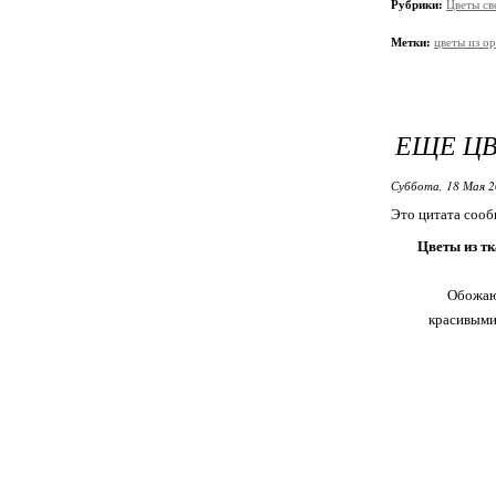
Рубрики:
Цветы св
Метки:
цветы из о
ЕЩЕ ЦВ
Суббота, 18 Мая 2
Это цитата соо
Цветы из тк
Обожаю 
красивыми