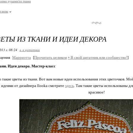
оими руками/из ткани
рганзы
ЕТЫ ИЗ ТКАНИ И ИДЕИ ДЕКОРА
013 г. 08:24
+ в цитатник
бщения
Марриэтта
[
Прочитать целиком
+
В свой цитатник или сообщество!
]
ани. Идеи декора. Мастер-класс
такие цветы из ткани. Вот вам новые идеи использования этих цветочков. Мой
 идеями от дизайнера llooka смотрите
здесь
. Там такие цветы использованы д
красивое!