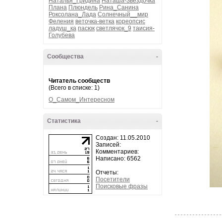
Наталья_Гридина
Наташа-Звездочка
Плана
Плюндель
Рина_Санина
Роксолана_Лада
Солнечный__мир
Феления
веточка-ветка
кореопсис
ладуш_ка
пасюк
светлячок_9
таисия-
Голубева
Сообщества
-
Читатель сообществ
(Всего в списке: 1)
О_Самом_Интересном
Статистика
-
Создан: 11.05.2010
Записей:
Комментариев:
Написано: 6562
Отчеты:
Посетители
Поисковые фразы