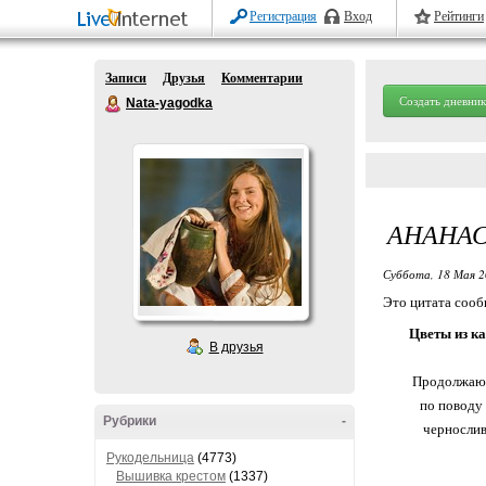
Регистрация
Вход
Рейтинги
Записи
Друзья
Комментарии
Создать дневник
Nata-yagodka
АНАНАС
Суббота, 18 Мая 2
Это цитата соо
Цветы из к
В друзья
Продолжаю п
по поводу 
Рубрики
-
чернослив
Рукодельница
(4773)
Вышивка крестом
(1337)