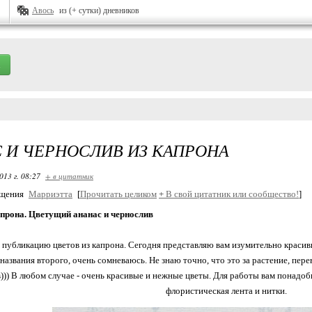
Авось
из (+ сутки) дневников
 И ЧЕРНОСЛИВ ИЗ КАПРОНА
013 г. 08:27
+ в цитатник
бщения
Марриэтта
[
Прочитать целиком
+
В свой цитатник или сообщество!
]
апрона. Цветущий ананас и чернослив
убликацию цветов из капрона. Сегодня представляю вам изумительно красивые
названия второго, очень сомневаюсь. Не знаю точно, что это за растение, пере
))) В любом случае - очень красивые и нежные цветы. Для работы вам понадоби
флористическая лента и нитки.