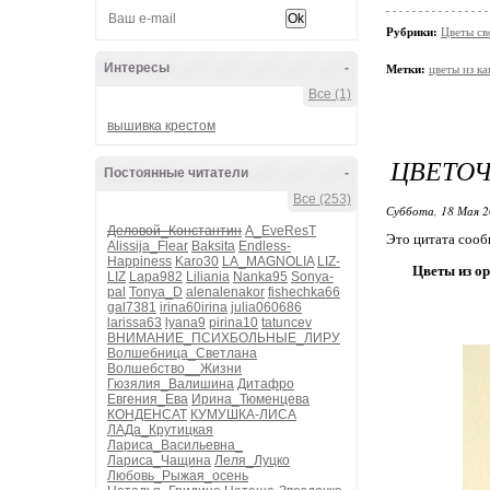
Рубрики:
Цветы св
Интересы
-
Метки:
цветы из к
Все (1)
вышивка крестом
ЦВЕТОЧ
Постоянные читатели
-
Все (253)
Суббота, 18 Мая 2
Деловой_Константин
A_EveResT
Это цитата соо
Alissija_Flear
Baksita
Endless-
Happiness
Karo30
LA_MAGNOLIA
LIZ-
Цветы из ор
LIZ
Lapa982
Liliania
Nanka95
Sonya-
pal
Tonya_D
alenalenakor
fishechka66
gal7381
irina60irina
julia060686
larissa63
lyana9
pirina10
tatuncev
ВНИМАНИЕ_ПСИХБОЛЬНЫЕ_ЛИРУ
Волшебница_Светлана
Волшебство__Жизни
Гюзялия_Валишина
Дитафро
Евгения_Ева
Ирина_Тюменцева
КОНДЕНСАТ
КУМУШКА-ЛИСА
ЛАДа_Крутицкая
Лариса_Васильевна_
Лариса_Чащина
Леля_Луцко
Любовь_Рыжая_осень