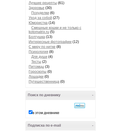
Лучшие рецепты
(61)
Здоровье
(30)
Похуделки
(6)
Уход за собой
(27)
Юмористка
(14)
Смешные кошки и не только с
kotomatrix.ru
(5)
Болтушка
(13)
Интересные фотографии
(12)
С миру по нитке
(8)
Психология
(8)
Для души
(4)
Тесты
(2)
Питомцы
(3)
Гороскопы
(0)
Лошадки
(0)
Путешественница
(0)
Поиск по дневнику
-
в этом дневнике
Подписка по e-mail
-