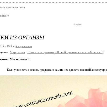
оими руками/из ткани
апрона
КИ ИЗ ОРГАНЗЫ
013 г. 08:25
+ в цитатник
бщения
Марриэтта
[
Прочитать целиком
+
В свой цитатник или сообщество!
]
ганзы. Мастер-класс
Если у вас есть органза, предлагаю вам из нее сделать нежный аксессуар