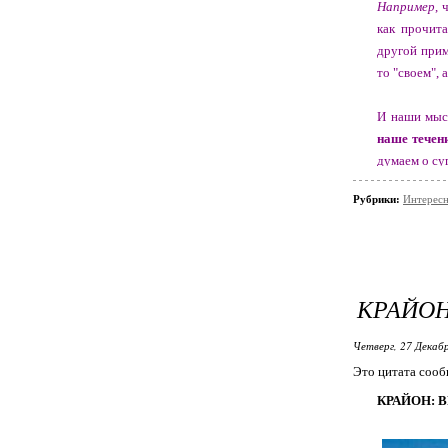
Например
, 
как прочита
другой прим
то "своем", а
И наши мысл
наше течен
думаем о су
Рубрики:
Интересн
Но мы такж
проблемы), 
другую.
Мысли - эт
КРАЙОН
Внимание - 
Четверг, 27 Декабр
Это цитата соо
Слабое мес
КРАЙОН: 
живет внешн
Внимание им