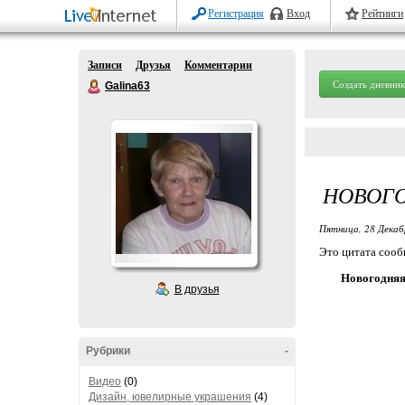
Регистрация
Вход
Рейтинги
Записи
Друзья
Комментарии
Создать дневник
Galina63
НОВОГО
Пятница, 28 Декаб
Это цитата соо
Новогодняя
В друзья
Рубрики
-
Видео
(0)
Дизайн, ювелирные украшения
(4)