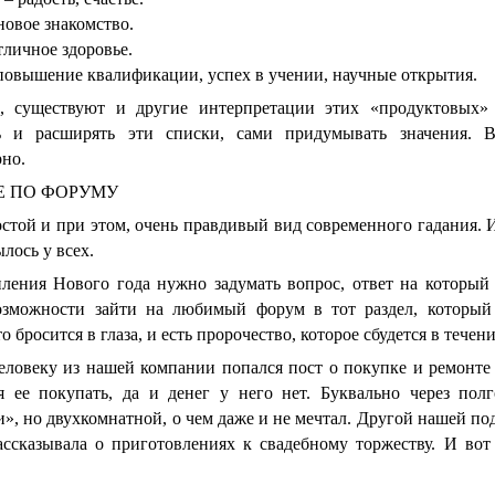
новое знакомство.
тличное здоровье.
повышение квалификации, успех в учении, научные открытия.
, существуют и другие интерпретации этих «продуктовых»
ь и расширять эти списки, сами придумывать значения. 
но.
Е ПО ФОРУМУ
стой и при этом, очень правдивый вид современного гадания. 
ылось у всех.
ления Нового года нужно задумать вопрос, ответ на который
озможности зайти на любимый форум в тот раздел, который 
о бросится в глаза, и есть пророчество, которое сбудется в течени
ловеку из нашей компании попался пост о покупке и ремонте к
я ее покупать, да и денег у него нет. Буквально через пол
», но двухкомнатной, о чем даже и не мечтал. Другой нашей под
ассказывала о приготовлениях к свадебному торжеству. И во