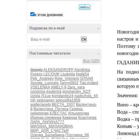
в этом дневнике
Подписка по e-mail
-
Новогодн
настроя 
Поэтому п
новогодни
Постоянные читатели
-
Все (169)
ГАДАНИ
Google
ALEKSANDROFF
Alentinka
На подно
Foxess
LECOVIK
Lludmila
Natik54
Petr_Andreev
Rele_Vremeni
SITAAR
связанным
Sonata_Lunnaja
Tanny0902
TiaLinstant
которую е
VSELENKA
XMELY-9
Zara_yara
condrina
esoterick
gorojansky_KOT
Значения:
izzida
j51ue
konstantin24
nadezhda_65
njh
selenagen
solnceRa1956
Вино – кр
walterianets
ВЕСТА_3307
Валентина-
й
Валентина_Петина
Галина-
Вода – сп
сибирячка
ЕЛЕСТАС
Ильзирочка
Иринка-снежинка
Каменка
Ксантипка
Водка – пр
ЛАРА_ЛАРИНА777
Коньяк – 
МИЛАНА_МИЛАНОВНА
МИР_ДЛЯ_СЧАСТЬЯ
Лимонад (
Олечка_Балабкина
Плоткина_66