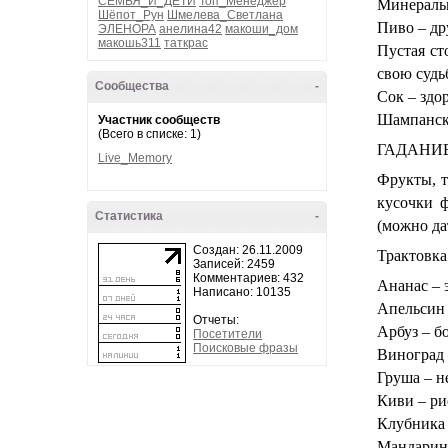
СЕМЬЯ_И_ДЕТИ
Топ_Менеджер
Минеральн
Шёпот_Рун
Шмелева_Светлана
Пиво – др
ЭЛЕНОРА
анелина42
макоши_дом
макошь311
таткрас
Пустая ст
свою судьб
Сообщества
-
Сок – здо
Шампанско
Участник сообществ
(Всего в списке: 1)
ГАДАНИЕ
Live_Memory
Фрукты, т
кусочки 
Статистика
-
(можно да
Создан: 26.11.2009
Трактовка
Записей: 2459
Комментариев: 432
Ананас – 
Написано: 10135
Апельсин 
Отчеты:
Арбуз – б
Посетители
Поисковые фразы
Виноград 
Груша – н
Киви – ри
Клубника 
Мандарин 