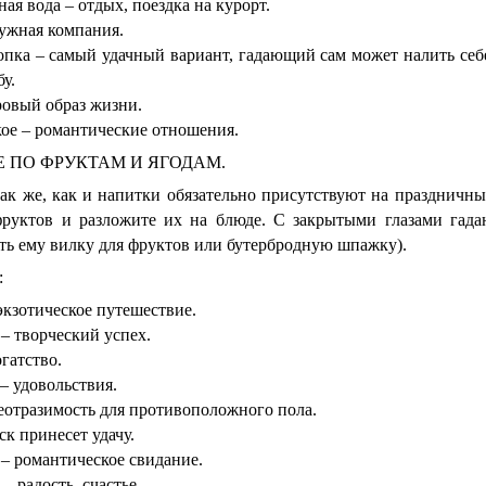
ая вода – отдых, поездка на курорт.
ужная компания.
опка – самый удачный вариант, гадающий сам может налить себ
у.
ровый образ жизни.
е – романтические отношения.
 ПО ФРУКТАМ И ЯГОДАМ.
ак же, как и напитки обязательно присутствуют на праздничны
фруктов и разложите их на блюде. С закрытыми глазами гад
ть ему вилку для фруктов или бутербродную шпажку).
:
экзотическое путешествие.
– творческий успех.
огатство.
– удовольствия.
еотразимость для противоположного пола.
ск принесет удачу.
– романтическое свидание.
– радость, счастье.