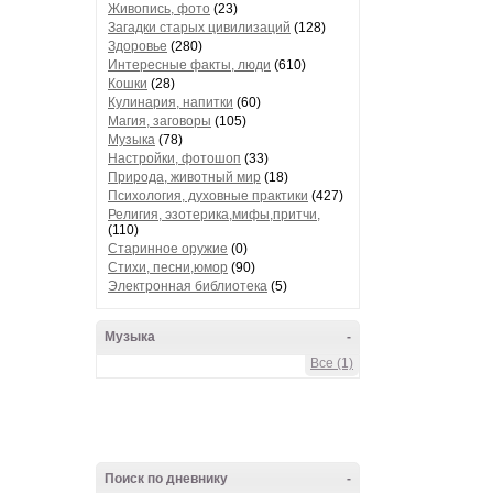
Живопись, фото
(23)
Загадки старых цивилизаций
(128)
Здоровье
(280)
Интересные факты, люди
(610)
Кошки
(28)
Кулинария, напитки
(60)
Магия, заговоры
(105)
Музыка
(78)
Настройки, фотошоп
(33)
Природа, животный мир
(18)
Психология, духовные практики
(427)
Религия, эзотерика,мифы,притчи,
(110)
Старинное оружие
(0)
Стихи, песни,юмор
(90)
Электронная библиотека
(5)
Музыка
-
Все (1)
Поиск по дневнику
-