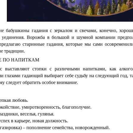
ие бабушкины гадания с зеркалом и свечами, конечно, хорош
и уединения. Ворожба в большой и шумной компании предпола
редлагаю старинные гадания, которые мы сами осовременили.
е традиции.
Е ПО НАПИТКАМ
с выставляют стопки с различными напитками, как алкого
и глазами гадающий выбирает себе судьбу на следующий год, т
му следует обратить особое внимание.
епкая любовь.
окойствие, умиротворенность, благополучие.
аздники, веселья, гулянья.
успех в карьере, новая должность.
газировка) – пополнение семейства, новорожденный.