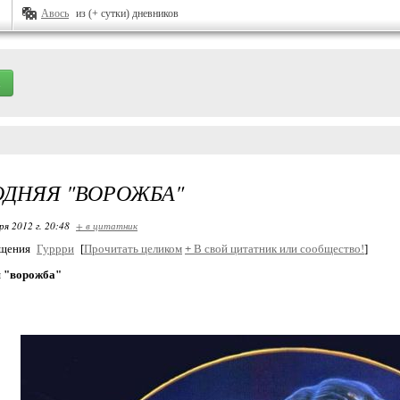
Авось
из (+ сутки) дневников
ДНЯЯ "ВОРОЖБА"
ря 2012 г. 20:48
+ в цитатник
бщения
Гуррри
[
Прочитать целиком
+
В свой цитатник или сообщество!
]
 "ворожба"