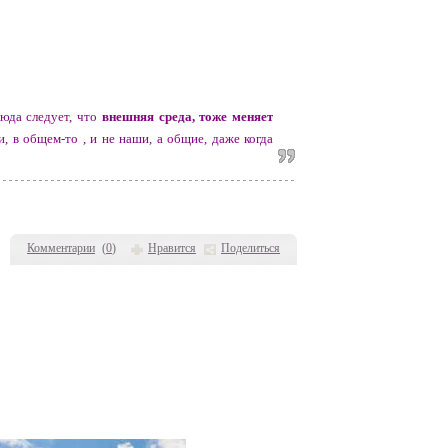
сюда следует, что
внешняя среда, тоже меняет
, в общем-то , и не наши, а общие, даже когда
(бывает зацикливает от сильного желания или
при помощи головной боли, не переключится на
Комментарии
(
0
)
Нравится
Поделиться
и внешней вибрации матрицы. Обычный человек
ли - это мысли матрицы
.
подчиняется телу, а тело - в свою очередь, -