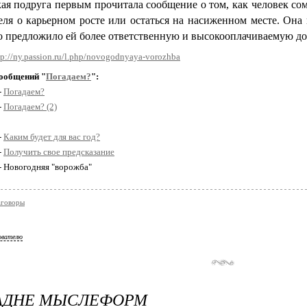
ая подруга первым прочитала сообщение о том, как человек со
еля о карьерном росте или остаться на насиженном месте. Она 
о предложило ей более ответственную и высокооплачиваемую до
tp://ny.passion.ru/l.php/novogodnyaya-vorozhba
ообщений "
Погадаем?
":
-
Погадаем?
-
Погадаем? (2)
-
Каким будет для вас год?
-
Получить свое предсказание
 - Новогодняя "ворожба"
аговоры
ователю
ПАДНЕ МЫСЛЕФОРМ