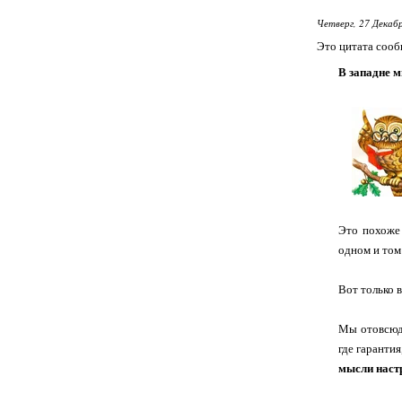
Четверг, 27 Декабр
Это цитата соо
В западне 
Это похоже 
одном и том
Вот только 
Мы отовсюду
где гаранти
мысли наст