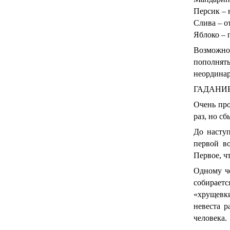
Персик – 
Слива – о
Яблоко – 
Возможно
пополнят
неординар
ГАДАНИ
Очень про
раз, но сб
До наступ
первой в
Первое, чт
Одному че
собираетс
«хрущевки
невеста р
человека.