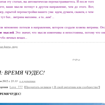
читая эту статью, вы автоматически перенастраиваетесь. И после того
ете, ваши мысли потекут в другом направление, чем до этого. Вот,
ер, скрытой перенастройки нашего ума: идем, думаем, скажем, о чем-
 тут бах... витрина магазина.. а та...аам! ...
и мгновенно потекли в направлении, котором создали хозяева витрины. От
ие мыслей
. Это значит, что мысли изменчивы и непостоянны, потому что они
губо личных вещах...
ые факты, люди
е можем упорно в течение некоторого времени думать об одном и том же 
пока сознание не устанет от одной частоты мыслей, и автоматически или 
о продукт внимания человека
.
: ВРЕМЯ ЧУДЕС!
это фокусировка сознания на одну частоту.
я 2012 г. 21:33
+ в цитатник
бщения
Love_777
[
Прочитать целиком
+
В свой цитатник или сообщество!
]
то внимания - это подчинение как внутреннему намерению человека, так 
ВРЕМЯ ЧУДЕС!
им влиянием. Он полностью "плавает" в частотном бульоне матрицы и
его мыс
еет несколько уровней (что внизу - то и наверху). В нашем мире внимание 