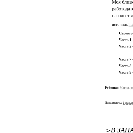
Моя близк
работодат
начальств
источник
ht
Серия с
Часть 1 
Часть 2 
...
Часть 7 
Часть 8 
Часть 9
Рубрики:
Магия, з
Понравилось:
1 польз
>В ЗА