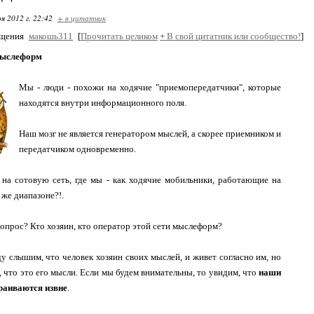
я 2012 г. 22:42
+ в цитатник
бщения
макошь311
[
Прочитать целиком
+
В свой цитатник или сообщество!
]
мыслеформ
Мы - люди - похожи на ходячие "приемопередатчики", которые
находятся внутри информационного поля.
Наш мозг не является генератором мыслей, а скорее приемником и
передатчиком одновременно.
на сотовую сеть, где мы - как ходячие мобильники, работающие на
 же диапазоне?!.
вопрос? Кто хозяин, кто оператор этой сети мыслеформ?
 слышим, что человек хозяин своих мыслей, и живет согласно им, но
я, что это его мысли. Если мы будем внимательны, то увидим, что
наши
раиваются извне
.