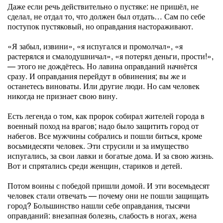
Даже если речь действительно о пустяке: не пришёл, не
сделал, не отдал то, что должен был отдать… Сам по себе
поступок пустяковый, но оправдания настораживают.
«Я забыл, извини», «я испугался и промолчал», «я
растерялся и смалодушничал», «я потерял деньги, прости!»,
— этого не дождётесь. Но лавина оправданий начнётся
сразу. И оправдания перейдут в обвинения; вы же и
останетесь виноваты. Или другие люди. Но сам человек
никогда не признает свою вину.
Есть легенда о том, как пророк собирал жителей города в
военный поход на врагов; надо было защитить город от
набегов. Все мужчины собрались и пошли биться, кроме
восьмидесяти человек. Эти струсили и за имущество
испугались, за свои лавки и богатые дома. И за свою жизнь.
Вот и спрятались среди женщин, стариков и детей.
Потом воины с победой пришли домой. И эти восемьдесят
человек стали отвечать — почему они не пошли защищать
город? Большинство нашли себе оправдания, тысячи
оправданий: внезапная болезнь, слабость в ногах, жена