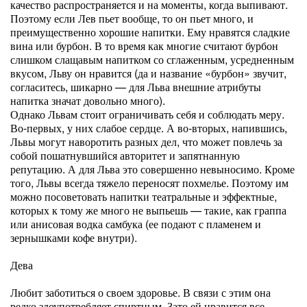
качество распространяется и на моменты, когда выпивают.
Поэтому если Лев пьет вообще, то он пьет много, и
преимущественно хорошие напитки. Ему нравятся сладкие
вина или бурбон. В то время как многие считают бурбон
слишком слащавым напитком со сглаженным, усредненным
вкусом, Льву он нравится (да и название «бурбон» звучит,
согласитесь, шикарно — для Льва внешние атрибуты
напитка значат довольно много).
Однако Львам стоит ограничивать себя и соблюдать меру.
Во-первых, у них слабое сердце. А во-вторых, напившись,
Львы могут наворотить разных дел, что может повлечь за
собой пошатнувшийся авторитет и запятнанную
репутацию. А для Льва это совершенно невыносимо. Кроме
того, Львы всегда тяжело переносят похмелье. Поэтому им
можно посоветовать напитки театральные и эффектные,
которых к тому же много не выпьешь — такие, как граппа
или анисовая водка самбука (ее подают с пламенем и
зернышками кофе внутри).
Дева
Любит заботиться о своем здоровье. В связи с этим она
редко злоупотребляет спиртным. Зато ей нравится все