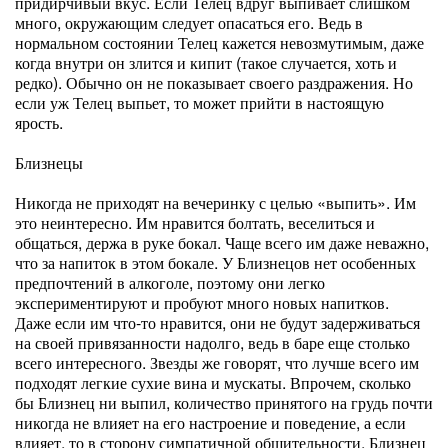
придирчивый вкус. Если Телец вдруг выпивает слишком
много, окружающим следует опасаться его. Ведь в
нормальном состоянии Телец кажется невозмутимым, даже
когда внутри он злится и кипит (такое случается, хоть и
редко). Обычно он не показывает своего раздражения. Но
если уж Телец выпьет, то может прийти в настоящую
ярость.
Близнецы
Никогда не приходят на вечеринку с целью «выпить». Им
это неинтересно. Им нравится болтать, веселиться и
общаться, держа в руке бокал. Чаще всего им даже неважно,
что за напиток в этом бокале. У Близнецов нет особенных
предпочтений в алкоголе, поэтому они легко
экспериментируют и пробуют много новых напитков.
Даже если им что-то нравится, они не будут задерживаться
на своей привязанности надолго, ведь в баре еще столько
всего интересного. Звезды же говорят, что лучше всего им
подходят легкие сухие вина и мускаты. Впрочем, сколько
бы Близнец ни выпил, количество принятого на грудь почти
никогда не влияет на его настроение и поведение, а если
влияет, то в сторону симпатичной общительности. Близнец