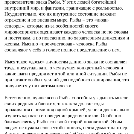
представители знака Рыбы. У этих людей богатейший
внутренний мир, и фантазии, граничащие с реальностью.
Неудивительно, что их внутреннее состояние находит
отражение и во внешнем мире. Рыбы – это «люди-
сенсоры», которые из-за особенностей своего
мировосприятия оценивают каждого человека не по словам
и поступкам, а по поведению, по характерным движениям и
жестам. Именно «прочувствовав» человека Рыбы
составляют у себя в голове полное представление о нем.
Имея такое «досье» личностям данного знака не составляет
труда предугадывать, о чем думает конкретный человек и
какие шаги предпримет в той или иной ситуации. Рыбы не
прилагают особых усилий для подобного сканирования, это
получается у них автоматически.
Естественно, лучше всего Рыбы способны угадывать мысли
своих родных и близких, так как за долгие годы
проживания с ними под одной крышей, успели досконально
изучить характер и поведение родственников. Особенно
близкая связь у Рыбы со своей второй половинкой. Этим
людям не нужны слова чтобы понять, о чем думает партнер.
А тот удивляется и недоумевает: «Откуда любимый знает, о