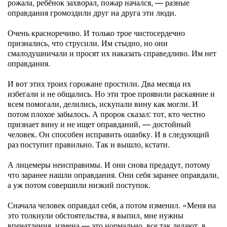
рожала, ребёнок захворал, пожар начался, — разные
оправдания громоздили друг на друга эти люди.
Очень красноречиво. И только трое чистосердечно
признались, что струсили. Им стыдно, но они
смалодушничали и просят их наказать справедливо. Им нет
оправдания.
И вот этих троих горожане простили. Два месяца их
избегали и не общались. Но эти трое проявили раскаяние и
всем помогали, делились, искупали вину как могли. И
потом плохое забылось. А пророк сказал: тот, кто честно
признает вину и не ищет оправданий, — достойный
человек. Он способен исправить ошибку. И в следующий
раз поступит правильно. Так и вышло, кстати.
А лицемеры неисправимы. И они снова предадут, потому
что заранее нашли оправдания. Они себя заранее оправдали,
а уж потом совершили низкий поступок.
Сначала человек оправдал себя, а потом изменил. «Меня на
это толкнули обстоятельства, я выпил, мне нужны
впечатления, измена — это нормально, все так делают, в