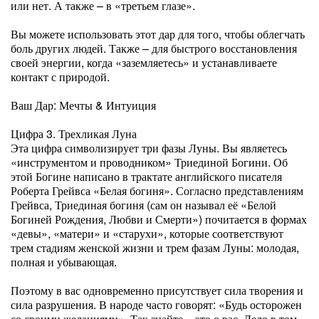
или нет. А также – в «третьем глазе».
Вы можете использовать этот дар для того, чтобы облегчать
боль других людей. Также – для быстрого восстановления
своей энергии, когда «заземляетесь» и устанавливаете
контакт с природой.
Ваш Дар: Мечты & Интуиция
Цифра 3. Трехликая Луна
Эта цифра символизирует три фазы Луны. Вы являетесь
«инструментом и проводником» Триединой Богини. Об
этой Богине написано в трактате английского писателя
Роберта Грейвса «Белая богиня». Согласно представлениям
Грейвса, Триединая богиня (сам он называл её «Белой
Богиней Рождения, Любви и Смерти») почитается в формах
«девы», «матери» и «старухи», которые соответствуют
трем стадиям женской жизни и трем фазам Луны: молодая,
полная и убывающая.
Поэтому в вас одновременно присутствует сила творения и
сила разрушения. В народе часто говорят: «Будь осторожен
со своими желаниями». Так знайте – это о вас. Дело в том,