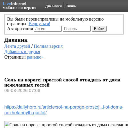
Live
Internet
Дневники
Личка
мобильная версия
Вы были перенаправлены на мобильную версию
страницы.
Вернуться!
Авторизация
Дневник
Лента друзей
/
Полная версия
Добавить в друзья
Страницы:
раньше»
Соль на пороге: простой способ отвадить от дома
нежеланных гостей
06-08-2026 07:06
https://dailyhoro.ru/article/sol-na-poroge-prostoj...t-ot-doma-
nezhelannyih-gostej/