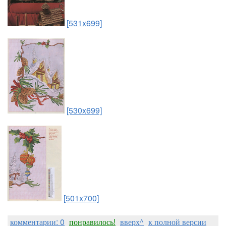
[531x699]
[530x699]
[501x700]
комментарии: 0
понравилось!
вверх^
к полной версии