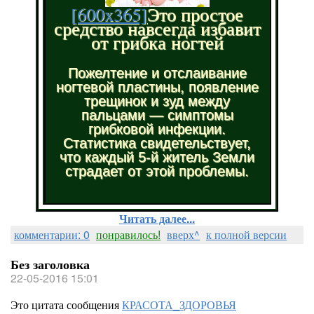
[600x365]
Это простое
средство навсегда избавит
от грибка ногтей
Пожелтение и отслаивание
ногтевой пластины, появление
трещинок и зуд между
пальцами — симптомы
грибковой инфекции.
Статистика свидетельствует,
что каждый 5-й житель Земли
страдает от этой проблемы.
Читать далее...
комментарии: 0
понравилось!
вверх^
к полной версии
Без заголовка
22-05-2016 15:01
Это цитата сообщения
КРАСОТА_ЗДОРОВЬЯ