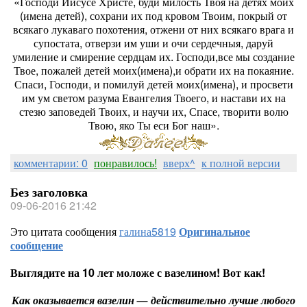
«Господи Иисусе Христе, буди милость Твоя на детях моих
(имена детей), сохрани их под кровом Твоим, покрый от
всякаго лукаваго похотения, отжени от них всякаго врага и
супостата, отверзи им уши и очи сердечныя, даруй
умиление и смирение сердцам их. Господи,все мы создание
Твое, пожалей детей моих(имена),и обрати их на покаяние.
Спаси, Господи, и помилуй детей моих(имена), и просвети
им ум светом разума Евангелия Твоего, и настави их на
стезю заповедей Твоих, и научи их, Спасе, творити волю
Твою, яко Ты еси Бог наш».
комментарии: 0
понравилось!
вверх^
к полной версии
Без заголовка
09-06-2016 21:42
Это цитата сообщения
галина5819
Оригинальное
сообщение
Выглядите на 10 лет моложе с вазелином! Вот как!
Как оказывается вазелин — действительно лучше любого