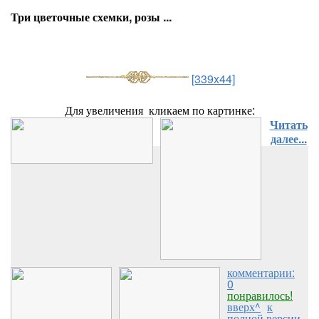
Три цветочные схемки, розы ...
[339x44]
Для увеличения кликаем по картинке:
Читать
далее...
комментарии:
0
понравилось!
вверх^
к
полной версии