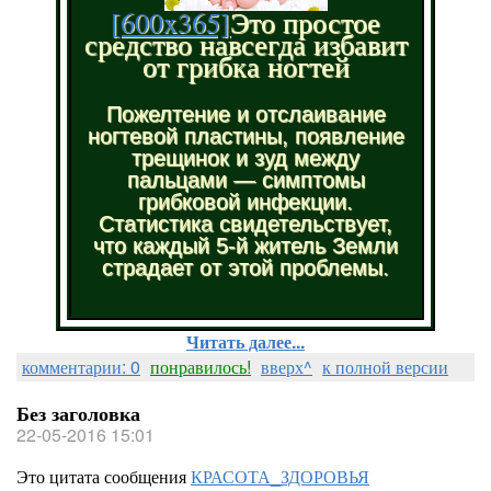
[600x365]
Это простое
средство навсегда избавит
от грибка ногтей
Пожелтение и отслаивание
ногтевой пластины, появление
трещинок и зуд между
пальцами — симптомы
грибковой инфекции.
Статистика свидетельствует,
что каждый 5-й житель Земли
страдает от этой проблемы.
Читать далее...
комментарии: 0
понравилось!
вверх^
к полной версии
Без заголовка
22-05-2016 15:01
Это цитата сообщения
КРАСОТА_ЗДОРОВЬЯ