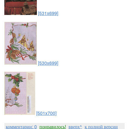
[531x699]
[530x699]
[501x700]
комментарии: 0
понравилось!
вверх^
к полной версии