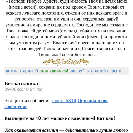
«Господи Иисусе Христе, буди милость Твоя на детях моих
(имена детей), сохрани их под кровом Твоим, покрый от
всякаго лукаваго похотения, отжени от них всякаго врага и
супостата, отверзи им уши и очи сердечныя, даруй
умиление и смирение сердцам их. Господи,все мы создание
Твое, пожалей детей моих(имена),и обрати их на покаяние.
Спаси, Господи, и помилуй детей моих(имена), и просвети
им ум светом разума Евангелия Твоего, и настави их на
стезю заповедей Твоих, и научи их, Спасе, творити волю
Твою, яко Ты еси Бог наш».
комментарии: 0
понравилось!
вверх^
к полной версии
Без заголовка
09-06-2016 21:42
Это цитата сообщения
галина5819
Оригинальное
сообщение
Выглядите на 10 лет моложе с вазелином! Вот как!
Как оказывается вазелин — действительно лучше любого