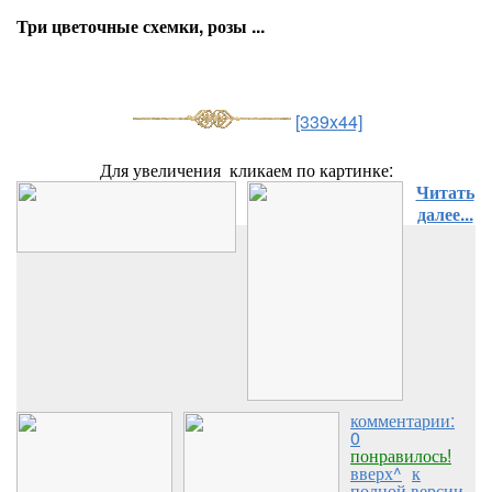
Три цветочные схемки, розы ...
[339x44]
Для увеличения кликаем по картинке:
Читать
далее...
комментарии:
0
понравилось!
вверх^
к
полной версии