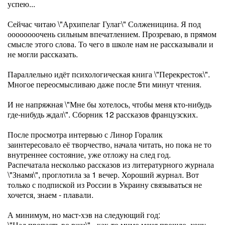
успею...
Сейчас читаю \"Архипелаг Гулаг\" Солженицина. Я под
оооооооочень сильным впечатлением. Прозреваю, в прямом
смысле этого слова. То чего в школе нам не рассказывали и
не могли рассказать.
Параллельно идёт психологическая книга \"Перекресток\".
Многое переосмысливаю даже после 5ти минут чтения.
И не напряжная \"Мне бы хотелось, чтобы меня кто-нибудь
где-нибудь ждал\". Сборник 12 рассказов французских.
После просмотра интервью с Линор Горалик
заинтересовало её творчество, начала читать, но пока не то
внутреннее состояние, уже отложу на след год.
Распечатала несколько рассказов из литературного журнала
\"Знамя\", проглотила за 1 вечер. Хороший журнал. Вот
только с подпиской из России в Украину связываться не
хочется, знаем - плавали.
А минимум, но маст-хэв на следующий год:
\"Над пропасть во ржи\" - как-то мимо меня прошло, хочу