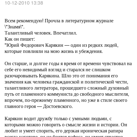
10-12-2010 13:38
Всем рекомендую! Прочла в литературном журнале
\"Знамя\".
Талантливый человек. Впечатлил.
Как он пишет:
"Юрий Федорович Карякин — один из редких людей,
которые повлияли на мою жизнь и убеждения.
Он старше, и долгие годы я время от времени чувствовал на
себе его невидимый взгляд и старался не слишком
разочаровывать Карякина. Шло это от понимания его
значения как человека гражданской и политической чести,
талантливого литератора, прошедшего сложный духовный
путь от пламенного коммуниста до свободного мыслителя,
впрочем, по-прежнему пламенного, но уже в стиле своего
главного героя — Достоевского.
Карякин водит дружбу только с умными людьми, с
которыми можно говорить о смысле жизни и истории. Он
любит и умеет спорить, его дерзкая ироническая рапира
всегда наготове, он не боится пафоса, он умеет страстно