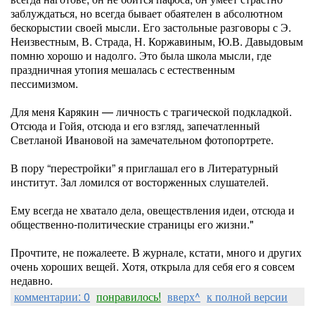
заблуждаться, но всегда бывает обаятелен в абсолютном
бескорыстии своей мысли. Его застольные разговоры с Э.
Неизвестным, В. Страда, Н. Коржавиным, Ю.В. Давыдовым
помню хорошо и надолго. Это была школа мысли, где
праздничная утопия мешалась с естественным
пессимизмом.
Для меня Карякин — личность с трагической подкладкой.
Отсюда и Гойя, отсюда и его взгляд, запечатленный
Светланой Ивановой на замечательном фотопортрете.
В пору “перестройки” я приглашал его в Литературный
институт. Зал ломился от восторженных слушателей.
Ему всегда не хватало дела, овеществления идеи, отсюда и
общественно-политические страницы его жизни."
Прочтите, не пожалеете. В журнале, кстати, много и других
очень хороших вещей. Хотя, открыла для себя его я совсем
недавно.
комментарии: 0
понравилось!
вверх^
к полной версии