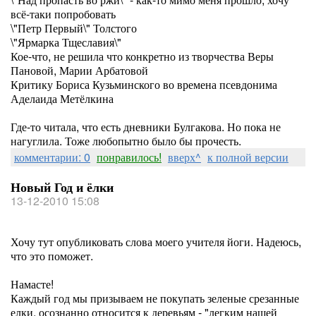
всё-таки попробовать
\"Петр Первый\" Толстого
\"Ярмарка Тщеславия\"
Кое-что, не решила что конкретно из творчества Веры
Пановой, Марии Арбатовой
Критику Бориса Кузьминского во времена псевдонима
Аделаида Метёлкина
Где-то читала, что есть дневники Булгакова. Но пока не
нагуглила. Тоже любопытно было бы прочесть.
комментарии: 0
понравилось!
вверх^
к полной версии
Новый Год и ёлки
13-12-2010 15:08
Хочу тут опубликовать слова моего учителя йоги. Надеюсь,
что это поможет.
Намасте!
Каждый год мы призываем не покупать зеленые срезанные
елки, осознанно относится к деревьям - "легким нашей