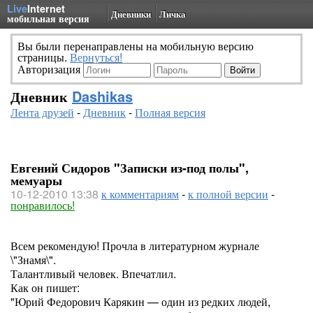
Live
Internet
Дневники
Личка
мобильная версия
Вы были перенаправлены на мобильную версию
страницы.
Вернуться!
Авторизация
Дневник
Dashikas
Лента друзей
-
Дневник
-
Полная версия
Евгений Сидоров "Записки из-под полы",
мемуары
10-12-2010 13:38
к комментариям
-
к полной версии
-
понравилось!
Всем рекомендую! Прочла в литературном журнале
\"Знамя\".
Талантливый человек. Впечатлил.
Как он пишет:
"Юрий Федорович Карякин — один из редких людей,