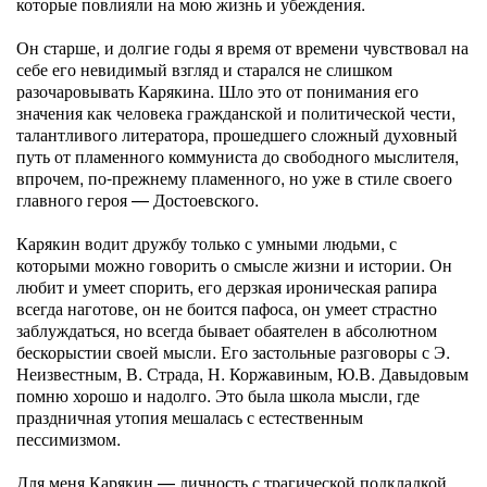
которые повлияли на мою жизнь и убеждения.
Он старше, и долгие годы я время от времени чувствовал на
себе его невидимый взгляд и старался не слишком
разочаровывать Карякина. Шло это от понимания его
значения как человека гражданской и политической чести,
талантливого литератора, прошедшего сложный духовный
путь от пламенного коммуниста до свободного мыслителя,
впрочем, по-прежнему пламенного, но уже в стиле своего
главного героя — Достоевского.
Карякин водит дружбу только с умными людьми, с
которыми можно говорить о смысле жизни и истории. Он
любит и умеет спорить, его дерзкая ироническая рапира
всегда наготове, он не боится пафоса, он умеет страстно
заблуждаться, но всегда бывает обаятелен в абсолютном
бескорыстии своей мысли. Его застольные разговоры с Э.
Неизвестным, В. Страда, Н. Коржавиным, Ю.В. Давыдовым
помню хорошо и надолго. Это была школа мысли, где
праздничная утопия мешалась с естественным
пессимизмом.
Для меня Карякин — личность с трагической подкладкой.