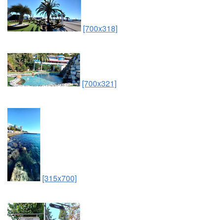
[700x318]
[700x321]
[315x700]