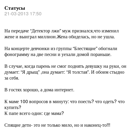
Статусы
21-03-2013 17:50
На передаче “Детектор лжи” муж признался,что изменил
жене и выиграл миллион.Жена обиделась, но не ушла.
На концерте девчонки из группы “Блестящие” обогнали
фонограмму на две песни и уехали домой пораньше.
В случае, когда парень не смог поднять девушку на руки, он
думает: “Я дрыщ” ,она думает: “Я толстая”. И обоим стыдно
за себя.
В гостях хорошо, а дома интернет.
К маме 100 вопросов в минуту: что поесть? что одеть? что
купить?
К папе всего один: где мама?
Спящие дети- это не только мило, но и наконец-то!!!