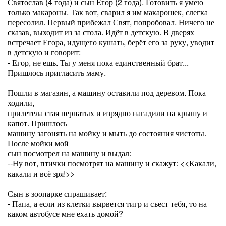
Святослав (4 года) и сын Егор (2 года). Готовить я умею
только макароны. Так вот, сварил я им макарошек, слегка
пересолил. Первый прибежал Свят, попробовал. Ничего не
сказав, выходит из за стола. Идёт в детскую. В дверях
встречает Егора, идущего кушать, берёт его за руку, уводит
в детскую и говорит:
- Егор, не ешь. Ты у меня пока единственный брат...
Пришлось пригласить маму.
Пошли в магазин, а машину оставили под деревом. Пока
ходили,
прилетела стая пернатых и изрядно нагадили на крышу и
капот. Пришлось
машину загонять на мойку и мыть до состояния чистоты.
После мойки мой
сын посмотрел на машину и выдал:
--Ну вот, птички посмотрят на машину и скажут: <<Какали,
какали и всё зря!>>
Сын в зоопарке спрашивает:
- Папа, а если из клетки вырвется тигр и съест тебя, то на
каком автобусе мне ехать домой?