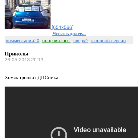
[654x566]
Читать далее...
комментарии: 0
понравилось!
вверх^
к полной версии
Приколы
26-05-2013 20:13
Хомяк троллит ДПСника