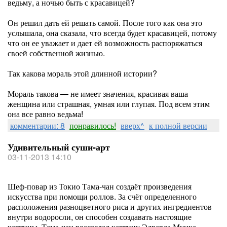
ведьму, а ночью быть с красавицей?
Он решил дать ей решать самой. После того как она это
услышала, она сказала, что всегда будет красавицей, потому
что он ее уважает и дает ей возможность распоряжаться
своей собственной жизнью.
Так какова мораль этой длинной истории?
Мораль такова — не имеет значения, красивая ваша
женщина или страшная, умная или глупая. Под всем этим
она все равно ведьма!
комментарии: 8
понравилось!
вверх^
к полной версии
Удивительный суши-арт
03-11-2013 14:10
Шеф-повар из Токио Тама-чан создаёт произведения
искусства при помощи роллов. За счёт определенного
расположения разноцветного риса и других ингредиентов
внутри водоросли, он способен создавать настоящие
картины. Тама-чан воссоздал картину Эдварда Мунка