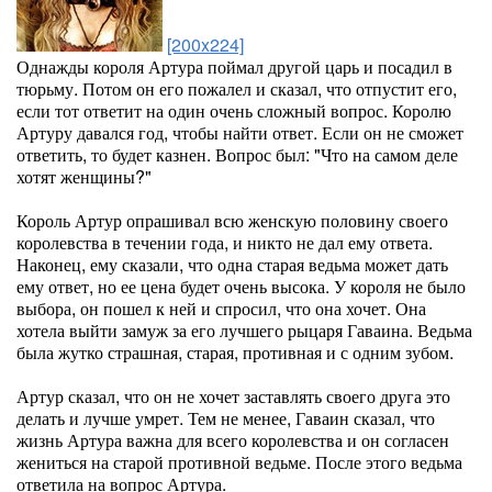
[200x224]
Однажды короля Артура поймал другой царь и посадил в
тюрьму. Потом он его пожалел и сказал, что отпустит его,
если тот ответит на один очень сложный вопрос. Королю
Артуру давался год, чтобы найти ответ. Если он не сможет
ответить, то будет казнен. Вопрос был: "Что на самом деле
хотят женщины?"
Король Артур опрашивал всю женскую половину своего
королевства в течении года, и никто не дал ему ответа.
Наконец, ему сказали, что одна старая ведьма может дать
ему ответ, но ее цена будет очень высока. У короля не было
выбора, он пошел к ней и спросил, что она хочет. Она
хотела выйти замуж за его лучшего рыцаря Гаваина. Ведьма
была жутко страшная, старая, противная и с одним зубом.
Артур сказал, что он не хочет заставлять своего друга это
делать и лучше умрет. Тем не менее, Гаваин сказал, что
жизнь Артура важна для всего королевства и он согласен
жениться на старой противной ведьме. После этого ведьма
ответила на вопрос Артура.