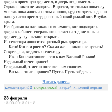
двери в приемную дергается, и дверь открывается…
Однако, никто не заходит… Впрочем, это только поначалу
мне так показалось, а потом я понял, куда смотреть надо: по
паласу нагло прется здоровенный такой рыжий кот. В зубах
крыса.
Не обращая на нас никакого внимания, кот подходит к
двери в кабинет генерального, встает на задние лапы и
дергает ручку, пытаясь открыть.
Из селектора доносится грозный рык директора:
— Катя! Кто там рвется? Сказал же — никого не пускать!
Секретарша, кидаясь к селектору:
— Иван Константинович, это к вам Василий Рыжов!
Недельный отчет принес!
Генеральный, заметно потеплевшим голосом:
— Васька, что ли, пришел? Пусти. Пусть зайдет…
Читать далее...
комментарии: 2
понравилось!
вверх^
к полной версии
23 февраля
13-03-2013 21:12