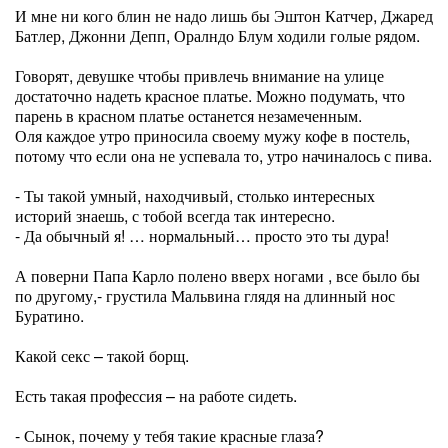
И мне ни кого блин не надо лишь бы Эштон Катчер, Джаред
Батлер, Джонни Депп, Оралндо Блум ходили голые рядом.
Говорят, девушке чтобы привлечь внимание на улице
достаточно надеть красное платье. Можно подумать, что
парень в красном платье останется незамеченным.
Оля каждое утро приносила своему мужу кофе в постель,
потому что если она не успевала то, утро начиналось с пива.
- Ты такой умный, находчивый, столько интересных
историй знаешь, с тобой всегда так интересно.
- Да обычный я! … нормальный… просто это ты дура!
А поверни Папа Карло полено вверх ногами , все было бы
по другому,- грустила Мальвина глядя на длинный нос
Буратино.
Какой секс – такой борщ.
Есть такая профессия – на работе сидеть.
- Сынок, почему у тебя такие красные глаза?