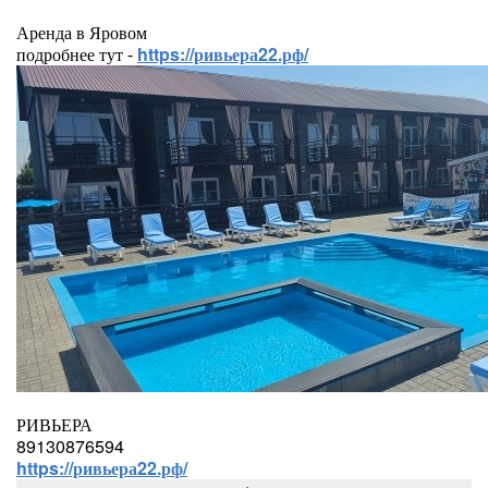
Аренда в Яровом
подробнее тут -
https://ривьера22.рф/
РИВЬЕРА
89130876594
https://ривьера22.рф/