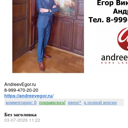
AndreevEgor.ru
8-999-470-20-20
https://andreevegor.ru/
комментарии: 0
понравилось!
вверх^
к полной версии
Без заголовка
03-07-2026 11:22