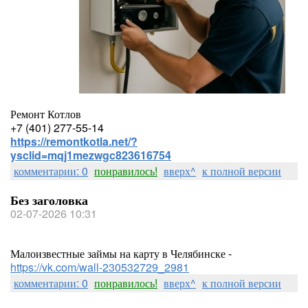
Ремонт Котлов
+7 (401) 277-55-14
https://remontkotla.net/?
ysclid=mqj1mezwgc823616754
комментарии: 0
понравилось!
вверх^
к полной версии
Без заголовка
02-07-2026 10:31
Малоизвестные займы на карту в Челябинске -
https://vk.com/wall-230532729_2981
комментарии: 0
понравилось!
вверх^
к полной версии