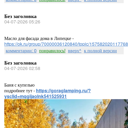
Без заголовка
04-07-2026 05:26
Масло для фасада дома в Липецке -
https://ok.ru/group/70000036120840/topic/157582020117768
комментарии: 0
понравилось!
вверх^
к полной версии
Без заголовка
04-07-2026 02:58
Баня с купелью
подробнее тут -
https://goraglamping.ru/?
ysclid=mqgijaolnk541525931