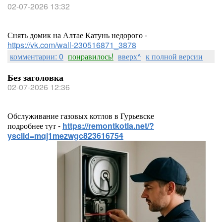
02-07-2026 13:32
Снять домик на Алтае Катунь недорого -
https://vk.com/wall-230516871_3878
комментарии: 0
понравилось!
вверх^
к полной версии
Без заголовка
02-07-2026 12:36
Обслуживание газовых котлов в Гурьевске
подробнее тут -
https://remontkotla.net/?
ysclid=mqj1mezwgc823616754