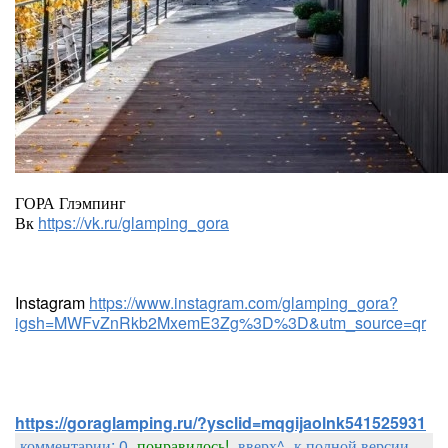
ГОРА Глэмпинг
Вк
https://vk.ru/glamping_gora
Instagram
https://www.instagram.com/glamping_gora?
igsh=MWFvZnRkb2MxemE3Zg%3D%3D&utm_source=qr
https://goraglamping.ru/?ysclid=mqgijaolnk541525931
комментарии: 0
понравилось!
вверх^
к полной версии