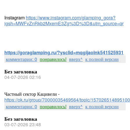
Instagram
https://www.instagram.com/glamping_gora?
igsh=MWFvZnRkb2MxemE3Zg%3D%3D&utm_source=qr
https://goraglamping.ru/?ysclid=mqgijaolnk541525931
комментарии: 0
понравилось!
вверх^
к полной версии
Без заголовка
04-07-2026 02:16
Частный сектор Кацивели -
https://ok.ru/group/70000035469564/topic/157026514895100
комментарии: 0
понравилось!
вверх^
к полной версии
Без заголовка
03-07-2026 23:48