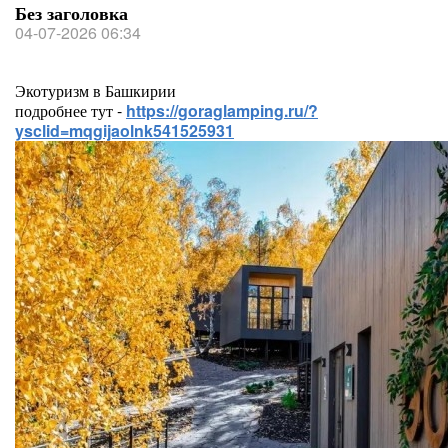
Без заголовка
04-07-2026 06:34
Экотуризм в Башкирии
подробнее тут -
https://goraglamping.ru/?
ysclid=mqgijaolnk541525931