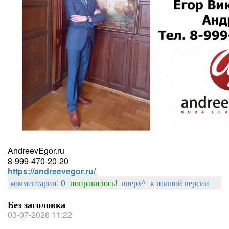
AndreevEgor.ru
8-999-470-20-20
https://andreevegor.ru/
комментарии: 0
понравилось!
вверх^
к полной версии
Без заголовка
03-07-2026 11:22