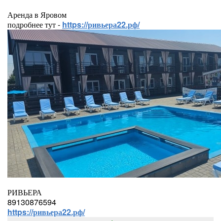
Аренда в Яровом
подробнее тут -
https://ривьера22.рф/
РИВЬЕРА
89130876594
https://ривьера22.рф/