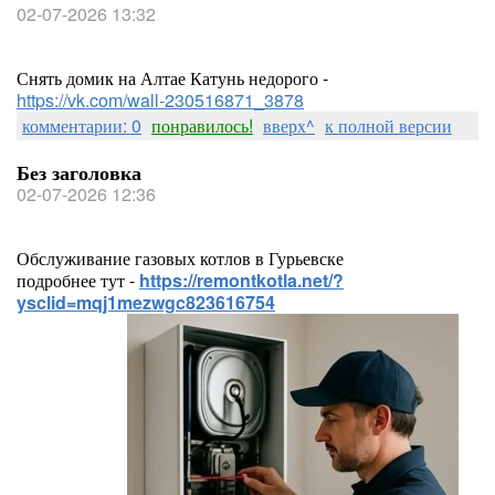
02-07-2026 13:32
Снять домик на Алтае Катунь недорого -
https://vk.com/wall-230516871_3878
комментарии: 0
понравилось!
вверх^
к полной версии
Без заголовка
02-07-2026 12:36
Обслуживание газовых котлов в Гурьевске
подробнее тут -
https://remontkotla.net/?
ysclid=mqj1mezwgc823616754