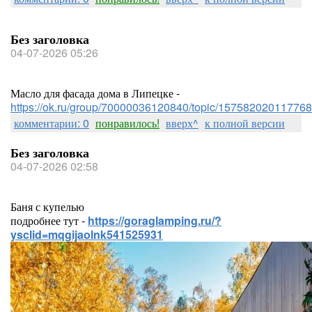
Без заголовка
04-07-2026 05:26
Масло для фасада дома в Липецке -
https://ok.ru/group/70000036120840/topic/157582020117768
комментарии: 0
понравилось!
вверх^
к полной версии
Без заголовка
04-07-2026 02:58
Баня с купелью
подробнее тут -
https://goraglamping.ru/?
ysclid=mqgijaolnk541525931