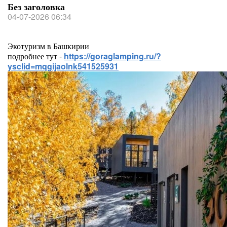
Без заголовка
04-07-2026 06:34
Экотуризм в Башкирии
подробнее тут -
https://goraglamping.ru/?
ysclid=mqgijaolnk541525931