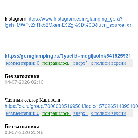
Instagram
https://www.instagram.com/glamping_gora?
igsh=MWFvZnRkb2MxemE3Zg%3D%3D&utm_source=qr
https://goraglamping.ru/?ysclid=mqgijaolnk541525931
комментарии: 0
понравилось!
вверх^
к полной версии
Без заголовка
04-07-2026 02:16
Частный сектор Кацивели -
https://ok.ru/group/70000035469564/topic/157026514895100
комментарии: 0
понравилось!
вверх^
к полной версии
Без заголовка
03-07-2026 23:48