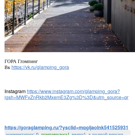
ГОРА Глэмпинг
Вк
https://vk.ru/glamping_gora
Instagram
https://www.instagram.com/glamping_gora?
igsh=MWFvZnRkb2MxemE3Zg%3D%3D&utm_source=qr
https://goraglamping.ru/?ysclid=mqgijaolnk541525931
комментарии: 0
понравилось!
вверх^
к полной версии