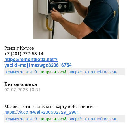
Ремонт Котлов
+7 (401) 277-55-14
https://remontkotla.net/?
ysclid=mqj1mezwgc823616754
комментарии: 0
понравилось!
вверх^
к полной версии
Без заголовка
02-07-2026 10:31
Малоизвестные займы на карту в Челябинске -
https://vk.com/wall-230532729_2981
комментарии: 0
понравилось!
вверх^
к полной версии