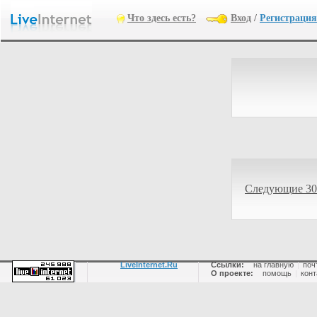
Что здесь есть?
Вход
/
Регистрация
Следующие 30
LiveInternet.Ru
Ссылки:
на главную
|
поч
О проекте:
помощь
|
конт