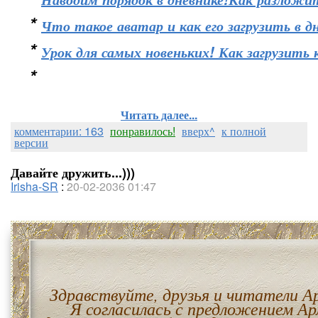
*
Что такое аватар и как его загрузить в д
*
Урок для самых новеньких! Как загрузить
*
Читать далее...
комментарии: 163
понравилось!
вверх^
к полной
версии
Давайте дружить...)))
Irisha-SR
:
20-02-2036 01:47
Здравствуйте, друзья и читатели А
Я согласилась с предложением Ар