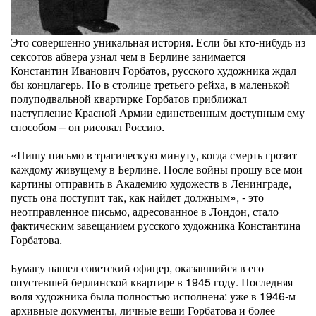
Это совершенно уникальная история. Если бы кто-нибудь из
сексотов абвера узнал чем в Берлине занимается
Константин Иванович Горбатов, русского художника ждал
бы концлагерь. Но в столице третьего рейха, в маленькой
полуподвальной квартирке Горбатов приближал
наступление Красной Армии единственным доступным ему
способом – он рисовал Россию.
«Пишу письмо в трагическую минуту, когда смерть грозит
каждому живущему в Берлине. После войны прошу все мои
картины отправить в Академию художеств в Ленинграде,
пусть она поступит так, как найдет должным», - это
неотправленное письмо, адресованное в Лондон, стало
фактическим завещанием русского художника Константина
Горбатова.
Бумагу нашел советский офицер, оказавшийся в его
опустевшей берлинской квартире в 1945 году. Последняя
воля художника была полностью исполнена: уже в 1946-м
архивные документы, личные вещи Горбатова и более