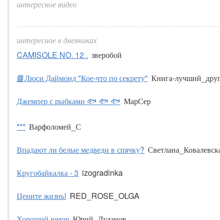
интересное видео
интересное в дневниках
CAMISOLE NO. 12 .
зверобой
📘Люси Даймонд "Кое-что по секрету"
Книга-лучший_дру
Джемпер с рыбками 🐟 🐟 🐟
МарСер
***
Варфоломей_С
Впадают ли белые медведи в спячку?
Светлана_Ковалевск
Кругобайкалка - 3
izogradinka
Цените жизнь!
RED_ROSE_OLGA
Хороший юмор
Юрий_Дуданов