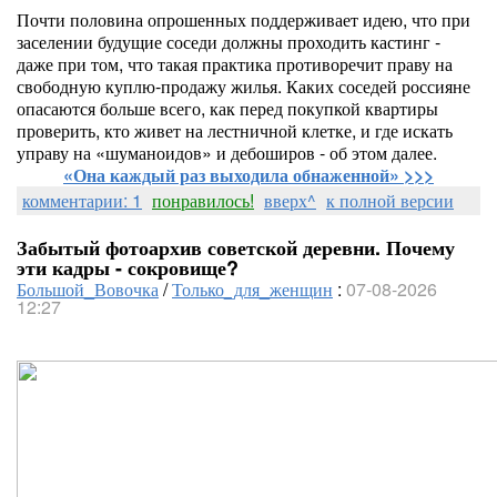
Почти половина опрошенных поддерживает идею, что при
заселении будущие соседи должны проходить кастинг -
даже при том, что такая практика противоречит праву на
свободную куплю-продажу жилья. Каких соседей россияне
опасаются больше всего, как перед покупкой квартиры
проверить, кто живет на лестничной клетке, и где искать
управу на «шуманоидов» и дебоширов - об этом далее.
«Она каждый раз выходила обнаженной» >>>
комментарии: 1
понравилось!
вверх^
к полной версии
Забытый фотоархив советской деревни. Почему
эти кадры - сокровище?
Большой_Вовочка
/
Только_для_женщин
:
07-08-2026
12:27