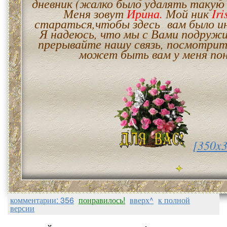
дневник (жалко было удалять такую
Меня зовут
Ирина.
Мой ник
Iri
стараться,чтобы здесь вам было и
Я надеюсь, что мы с Вами подружи
прерывайте нашу связь, посмотрит
может быть вам у меня по
[350x3
комментарии: 356
понравилось!
вверх^
к полной
версии