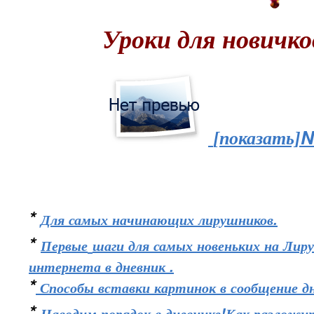
Уроки для новичк
N
[показать]
*
Для самых начинающих лирушников.
*
Первые
шаги для самых новеньких на Лир
интернета в дневник .
*
Способы вставки картинок в сообщение дн
*
Наводим порядок в дневнике!Как разложит