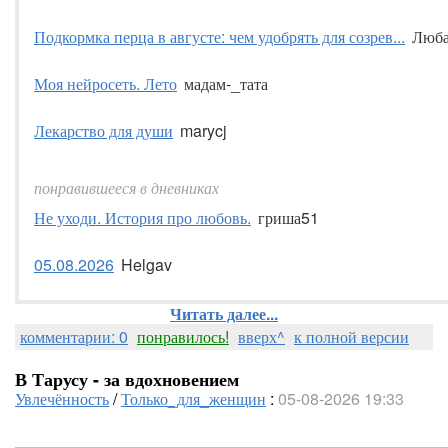
Подкормка перца в августе: чем удобрять для созрев...
Люба
Моя нейросеть. Лето
мадам-_тата
Лекарство для души
marycj
понравившееся в дневниках
Не уходи. История про любовь.
гриша51
05.08.2026
Helgav
Читать далее...
комментарии: 0
понравилось!
вверх^
к полной версии
В Тарусу - за вдохновением
Увлечённость
/
Только_для_женщин
:
05-08-2026 19:33