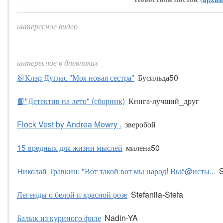
интересное видео
интересное в дневниках
📗Клэр Дуглас "Моя новая сестра"
Бусильда50
📙"Детектив на лето" (сборник)
Книга-лучший_друг
Flock Vest by Andrea Mowry .
зверобой
15 вредных для жизни мыслей
милена50
Николай Травкин: "Вот такой вот мы народ! Выё@исты...
S
Легенды о белой и красной розе
Stefaniia-Stefa
Балык из куриного филе
Nadin-YA