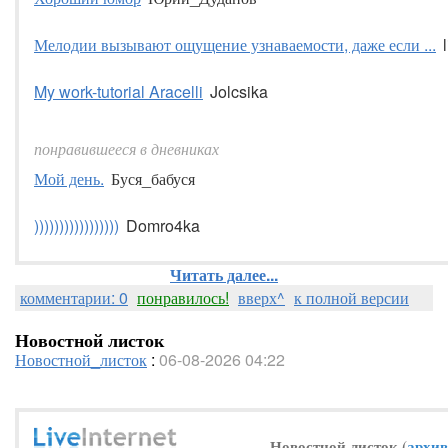
Мелодии вызывают ощущение узнаваемости, даже если ...
My work-tutorial Aracelli
Jolcsika
понравившееся в дневниках
Мой день.
Буся_бабуся
)))))))))))))))))
Domro4ka
Читать далее...
комментарии: 0
понравилось!
вверх^
к полной версии
Новостной листок
Новостной_листок
:
06-08-2026 04:22
Новостной листок (
архив