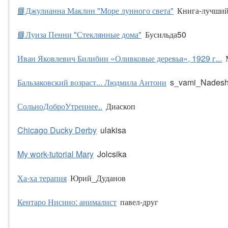
📘Джулианна Маклин "Море лунного света"
Книга-лучши
📘Луиза Пенни "Стеклянные дома"
Бусильда50
Иван Яковлевич Билибин «Оливковые деревья», 1929 г...
Бальзаковский возраст... Людмила Антони
s_vami_Nades
СольноДоброУтреннее..
Диаскоп
Chicago Ducky Derby
ulakisa
My work-tutorial Mary
Jolcsika
Ха-ха терапия
Юрий_Дуданов
Кентаро Нисино: анималист
павел-друг