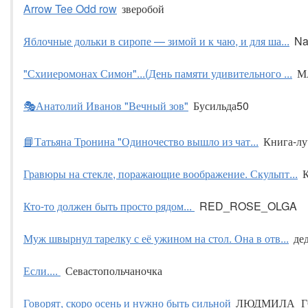
Arrow Tee Odd row
зверобой
Яблочные дольки в сиропе — зимой и к чаю, и для ша...
Na
"Схииеромонах Симон"...(День памяти удивительного ...
М
🎭Анатолий Иванов "Вечный зов"
Бусильда50
📘Татьяна Тронина "Одиночество вышло из чат...
Книга-л
Гравюры на стекле, поражающие воображение. Скульпт...
Кто-то должен быть просто рядом...
RED_ROSE_OLGA
Муж швырнул тарелку с её ужином на стол. Она в отв...
де
Если....
Севастопольчаночка
Говорят, скоро осень и нужно быть сильной
ЛЮДМИЛА_Г