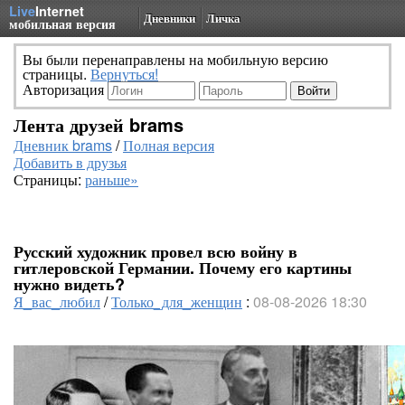
Live
Internet
Дневники
Личка
мобильная версия
Вы были перенаправлены на мобильную версию
страницы.
Вернуться!
Авторизация
Лента друзей brams
Дневник brams
/
Полная версия
Добавить в друзья
Страницы:
раньше»
Русский художник провел всю войну в
гитлеровской Германии. Почему его картины
нужно видеть?
Я_вас_любил
/
Только_для_женщин
:
08-08-2026 18:30