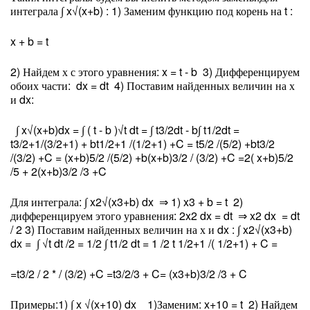
интеграла ∫ x√(x+b) : 1) Заменим функцию под корень на t :
x + b = t
2) Найдем х с этого уравнения: x = t - b 3) Дифференцируем
обоих части: dx = dt 4) Поставим найденных величин на х
и dx:
∫ x√(x+b)dx = ∫ ( t - b )√t dt = ∫ t
3/2
dt - b∫ t
1/2
dt =
t
3/2+1
/(3/2+1) + bt
1/2+1
/(1/2+1) +C = t
5/2
/(5/2) +bt
3/2
/(3/2) +C = (x+b)
5/2
/(5/2) +b(x+b)
3/2
/ (3/2) +C =2( x+b)
5/2
/5 + 2(x+b)
3/2
/3 +C
Для интеграла: ∫ x
2
√(x
3
+b) dx ⇒ 1) x
3
+ b = t 2)
дифференцируем этого уравнения: 2x
2
dx = dt ⇒ x
2
dx = dt
/ 2 3) Поставим найденных величин на х и dx : ∫ x
2
√(x
3
+b)
dx = ∫ √t dt /2 = 1/2 ∫ t
1/2
dt = 1 /2 t
1/2+1
/( 1/2+1) + C =
=t
3/2
/ 2 * / (3/2) +C =t
3/2
/3 + C= (x
3
+b)
3/2
/3 + C
Примеры:1) ∫ x √(x+10) dx 1)Заменим: x+10 = t 2) Найдем