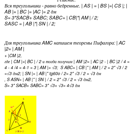
Вся треугольники - равно бедренные. | AS | = | BS |=| CS |; |
AB |= | BC |= |AC |= 2 дм
S= 3*S
ACB
+ S
ABC
; S
ABC
= | CB|*| AM | / 2;
S
ASC
= | AB |*| SN | / 2;
Для треугольника AMC напишем теоремы Пифагора: | AC
|
2
= | AM |
+ |CM |
2
,
где | CM |=| BC | / 2 и тогда получим | AM |
2
= | AC |
2
- | BC |
2
/ 4 =
4 - 4 /4 = 4-1 = 3 | AM |= √3; S
ABC
= | CB |* | AM | / 2 = 2* √3 / 2
=√3 дм
2
; | SN |= | AB |* tg60
o
/ 2= 2* √3 / 2 = √3 дм
, S
ASN
= | AB |* | SN | / 2 = 2* √3 / 2 = √3 дм
2
,
S= 3* S
ACB
+ S
ABC
= 3* √3+ √3= 4√3 дм