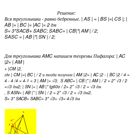
Решение:
Вся треугольники - равно бедренные. | AS | = | BS |=| CS |; |
AB |= | BC |= |AC |= 2 дм
S= 3*S
ACB
+ S
ABC
; S
ABC
= | CB|*| AM | / 2;
S
ASC
= | AB |*| SN | / 2;
Для треугольника AMC напишем теоремы Пифагора: | AC
|
2
= | AM |
+ |CM |
2
,
где | CM |=| BC | / 2 и тогда получим | AM |
2
= | AC |
2
- | BC |
2
/ 4 =
4 - 4 /4 = 4-1 = 3 | AM |= √3; S
ABC
= | CB |* | AM | / 2 = 2* √3 / 2
=√3 дм
2
; | SN |= | AB |* tg60
o
/ 2= 2* √3 / 2 = √3 дм
, S
ASN
= | AB |* | SN | / 2 = 2* √3 / 2 = √3 дм
2
,
S= 3* S
ACB
+ S
ABC
= 3* √3+ √3= 4√3 дм