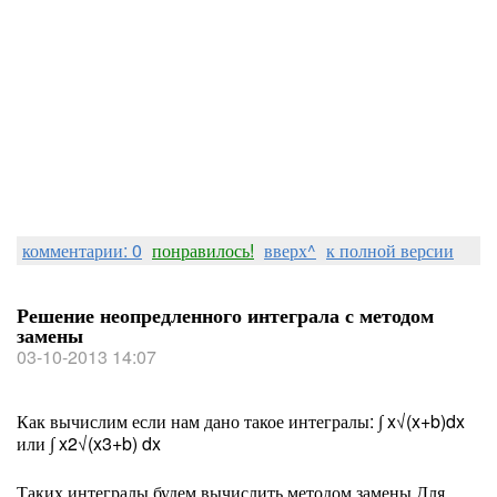
комментарии: 0
понравилось!
вверх^
к полной версии
Решение неопредленного интеграла с методом
замены
03-10-2013 14:07
Как вычислим если нам дано такое интегралы: ∫ x√(x+b)dx
или ∫ x
2
√(x
3
+b) dx
Таких интегралы будем вычислить методом замены.Для