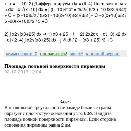
х: x = t - 10 3) Дифференцируем: dx = dt 4) Поставляем на х
и dx: ∫ x √(x+10) dx = ∫ (t - 10)√t dt = t
5/2
/( 5/2 )- 10 t
3/2
/(3/2)
+ C = (x+10)
5/2
/ (5/2) - 10(x+10)
3/2
/(3/2 )+ C =2(x+10)
5/2
/
5 -20(x+10)
3/2
/ 3 +C
2) ∫ x
2
√(x
3
+25) dx ⇒ 1) x
3
+ 25 = t 2) 2x
2
dx = dt 3) x
2
dx
=dt / 2 4) ∫ x
2
√(x
3
+25) dx =∫ √t dt / 2 = (x
3
+ 25) /3 +C
комментарии: 0
понравилось!
вверх^
к полной версии
Площадь польной поверхности пирамиды
03-10-2013 12:04
Задача
В правильной треугольной пирамиде боковые граны
образует с плоскостую основания углы 60
o
. Найдите
площадь полной поверхности пирамиды. Если сторона
основания пирамиды равна 2 дм.