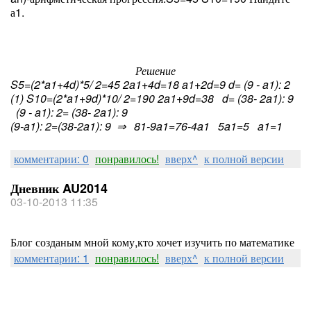
а
1
.
Решение
S
5
=(2*a
1
+4d)*5/ 2=45 2a
1
+4d=18 a
1
+2d=9 d= (9 - a
1
): 2
(1) S
10
=(2*a
1
+9d)*10/ 2=190 2a
1
+9d=38 d= (38- 2a
1
): 9
(9 - a
1
): 2= (38- 2a
1
): 9
(9-a
1
): 2=(38-2a
1
): 9 ⇒ 81-9a
1
=76-4a
1
5a
1
=5 a
1
=1
комментарии: 0
понравилось!
вверх^
к полной версии
Дневник AU2014
03-10-2013 11:35
Блог созданым мной кому,кто хочет изучить по математике
комментарии: 1
понравилось!
вверх^
к полной версии