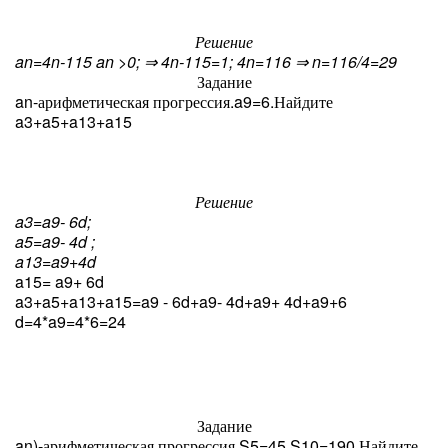
Решение
a
n
=4n-115 a
n
>0; ⇒ 4n-115=1; 4n=116 ⇒ n=116/4=29
Задание
a
n
-арифметическая прогрессия.a
9
=6.Найдите
a
3
+a
5
+a
13
+a
15
Решение
a
3
=a
9
- 6d;
a
5
=a
9
- 4d ;
a
13
=a
9
+4d
a
15
= a
9
+ 6d
a
3
+a
5
+a
13
+a
15
=a
9
- 6d+a
9
- 4d+a
9
+ 4d+a
9
+6
d=4*a
9
=4*6=24
Задание
a
n
)-арифметическая прогрессия.S
5
=45 S
10
=190 Найдите