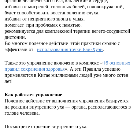
органов человеческого тела, как легкие и сердце,
избавит от мигреней, головных болей, головокружений,
будет способствовать восстановлению слуха,
избавит от неприятного звона в ушах.
помогает при проблемах с памятью,
рекомендуется для комплексной терапии вегето-сосудистой
дистонии.
Во многом полезное действие этой практики сходно с
эффектами от
использования точки Бай-Хуэй
.
Также это упражнение включено в комплекс «
16 основных
правил сохранения здоровья
«. А эти Правила успешно
применяются в Китае миллионами людей уже много сотен
лет!
Как работает упражнение
Полезное действие от выполнения упражнения базируется
на реакции внутреннего уха — органа, располагающегося в
голове человека.
Посмотрите строение внутреннего уха.