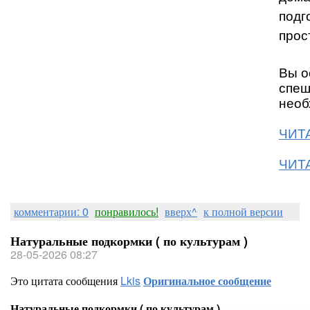
подг
прос
Вы о
спеш
необ
ЧИТА
ЧИТА
комментарии: 0
понравилось!
вверх^
к полной версии
Натуральные подкормки ( по культурам )
28-05-2026 08:27
Это цитата сообщения
Lkis
Оригинальное сообщение
Натуральные подкормки ( по культурам )