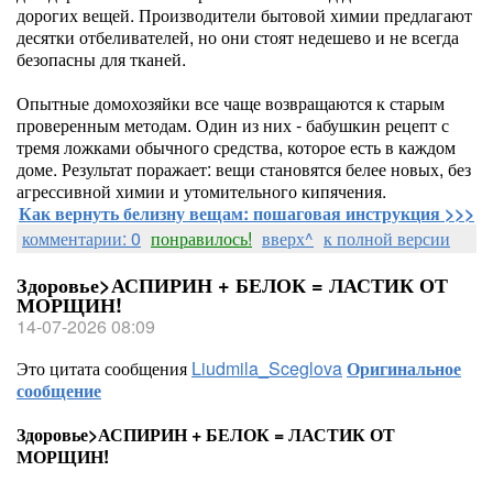
дорогих вещей. Производители бытовой химии предлагают
десятки отбеливателей, но они стоят недешево и не всегда
безопасны для тканей.
Опытные домохозяйки все чаще возвращаются к старым
проверенным методам. Один из них - бабушкин рецепт с
тремя ложками обычного средства, которое есть в каждом
доме. Результат поражает: вещи становятся белее новых, без
агрессивной химии и утомительного кипячения.
Как вернуть белизну вещам: пошаговая инструкция >>>
комментарии: 0
понравилось!
вверх^
к полной версии
Здоровье>АСПИРИН + БЕЛОК = ЛАСТИК ОТ
МОРЩИН!
14-07-2026 08:09
Это цитата сообщения
Liudmila_Sceglova
Оригинальное
сообщение
Здоровье>АСПИРИН + БЕЛОК = ЛАСТИК ОТ
МОРЩИН!