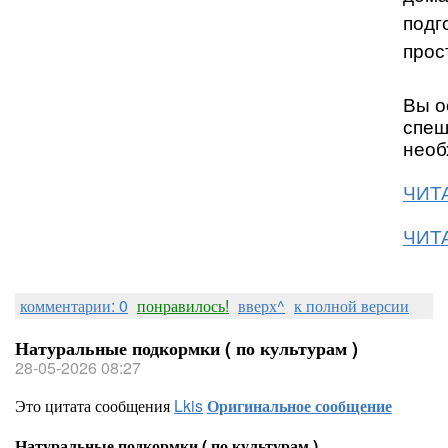
подг
прос
Вы о
спеш
необ
ЧИТА
ЧИТА
комментарии: 0
понравилось!
вверх^
к полной версии
Натуральные подкормки ( по культурам )
28-05-2026 08:27
Это цитата сообщения
Lkis
Оригинальное сообщение
Натуральные подкормки ( по культурам )