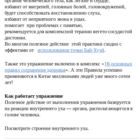
органов человеческого тела, как легкие и сердце,
избавит от мигреней, головных болей, головокружений,
будет способствовать восстановлению слуха,
избавит от неприятного звона в ушах.
помогает при проблемах с памятью,
рекомендуется для комплексной терапии вегето-сосудистой
дистонии.
Во многом полезное действие этой практики сходно с
эффектами от
использования точки Бай-Хуэй
.
Также это упражнение включено в комплекс «
16 основных
правил сохранения здоровья
«. А эти Правила успешно
применяются в Китае миллионами людей уже много сотен
лет!
Как работает упражнение
Полезное действие от выполнения упражнения базируется
на реакции внутреннего уха — органа, располагающегося в
голове человека.
Посмотрите строение внутреннего уха.