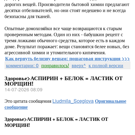
дорогих вещей. Производители бытовой химии предлагают
десятки отбеливателей, но они стоят недешево и не всегда
безопасны для тканей.
Опытные домохозяйки все чаще возвращаются к старым
проверенным методам. Один из них - бабушкин рецепт с
тремя ложками обычного средства, которое есть в каждом
доме. Результат поражает: вещи становятся белее новых, без
агрессивной химии и утомительного кипячения.
Как вернуть белизну вещам: пошаговая инструкция >>>
комментарии: 0
понравилось!
вверх^
к полной версии
Здоровье>АСПИРИН + БЕЛОК = ЛАСТИК ОТ
МОРЩИН!
14-07-2026 08:09
Это цитата сообщения
Liudmila_Sceglova
Оригинальное
сообщение
Здоровье>АСПИРИН + БЕЛОК = ЛАСТИК ОТ
МОРЩИН!