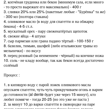
2. копчёная грудинка или бекон (минимум сала, если много
- то просто вырежьте его максимально) - 400 г
3. сливки 20% или 25% (пакетные любые - "Бурёнка" та же)
- 300 мл (полтора стакана)
4. оливковое масло (в воду для спагетти и на обжарку
бекона) - 4-5 ст.л.
5. мускатный орех - пару свеженатёртых щепоток
6. свежие яйца - 4 штуки
7. сыр пармезан или грана падано тёртый - 100-150 г
8. базилик, тимьян, шалфей (либо итальянские травы из
мельнички) - по вкусу
9. перец розовый (за неимением - чёрный) на кончике ножа
10. соль - не кладу вообще, так как бекон всегда достаточно
солёный
Процесс :
1. в кипящую воду с парой ложек оливкового масла
опускаем спагетти, чуть-чуть прикручиваем огонь и варим
до готовности (al dente будет уже через 15 минут), кто
любит помягче - тогда 20-25 (но это уже не паста )
2. за минут 10 до варки спагетти в сковородке на паре
ложек оливкового масла томим бекон (жирок должен