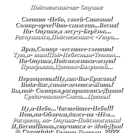
Подснежник-на- Опушке
Светит -Небо, своей-Синевою!
Солнце-ярче!Что-скажешь..Весна!
На- Опушке,в лесу-у-Берёзок...
Распушился,Подснежник-с -Утра...
Ярко,Солнце -весеннее-светит!
Тут,и- там!Под-Небесным-Теплом...
На-Опушке,Подснежники-лезут!
Прикрывая,Цветок-Бахромой...
Первоцветы!Ну,как-Вы-Красивы!
Видя-Вас,снова-хочется-Жить!
Вы,под- Солнцем,расправились-Дивно!
Среди-талого-Снега...Цветы!
Ну,а-Небо...Чистейшее-Небо!!!
Нет,ни-Облачка,даже-на -Нём...
Расцвели, на- Опушке-Подснежники!
И,Весна!Вновь,стучится в- Мой-Дом!
© Copyright: Галина Коврова, 2022