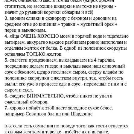
стопиться, но засохшие шкварки нам тоже не нужны -
значит до румяной корочки обжарим и всё)
3. вводим сливки в сковороду с беконом и доводим на
среднем огне до кипения + травки + мускатный орех +
перец и выключаем.
4. яйца ОЧЕНЬ ХОРОШО моем в горячей воде и тщательно
вытираем, аккуратно каждое разбиваем ровно напополам и
отделяем желток от белка. В одной из половинок скорлупы
оставляем ТОЛЬКО желток.
5. спагетти процеживаем, выкладываем на 4 тарелки,
посрединке делаем гнездо и выкладываем наш сливочный
соус с беконом, щедро посыпаем сыром, сверху кладём по
половинке скорлупки с желтком внутри, так, чтобы гость
вылил его уже в процессе еды в соус - перемешал с ним и с
сыром и съел.
6. следите ВНИМАТЕЛЬНО, чтобы никто не упал в
счастливый обморок.
7. хорошо пойдёт к этой пасте холодное сухое белое,
например Совиньон бланш или Шардонне.
p.s. если есть сомнения по поводу того, как гости отнесутся
к сырым желткам в тарелке - взбейте их и введите,