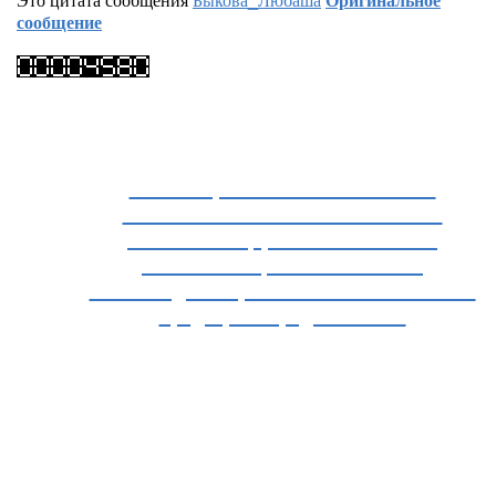
сообщение
Каталог фильмов - 1433 записей
Каталог спектаклей - 674 записей
Каталог концертов - 221 записей
Каталог лекций - 898 записей
Главные достопримечательности России
Традиции народов России
Список произведений русских авторов
Биографии известных актёров
Список лучших театров России
Спецпроекты портала "Культура.РФ"