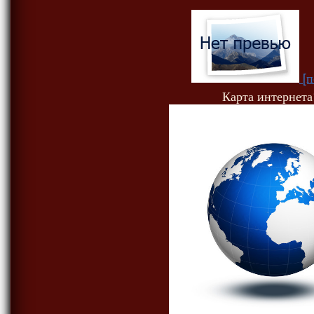
[п
Карта интернета