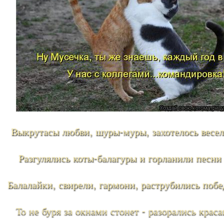
Выкрутасы любви, шуры-муры, захотелось весель
Разгулялись коты-балагуры и горланили песни 
Балалайки, свирели, гармони, раструбились побе
То не буря за окнами стонет - разорались крас