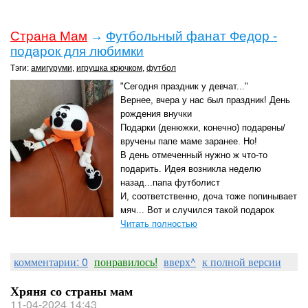
Страна Мам
→
Футбольный фанат Федор -
подарок для любимки
Тэги:
амигуруми
,
игрушка крючком
,
футбол
"Сегодня праздник у девчат..."
Вернее, вчера у нас был праздник! День
рождения внучки
Подарки (денюжки, конечно) подарены/
вручены папе маме заранее. Но!
В день отмеченный нужно ж что-то
подарить. Идея возникла неделю
назад...папа футболист
И, соответственно, доча тоже попинывает
мяч... Вот и случился такой подарок
Читать полностью
комментарии: 0
понравилось!
вверх^
к полной версии
Хряня со страны мам
11-04-2024 14:43