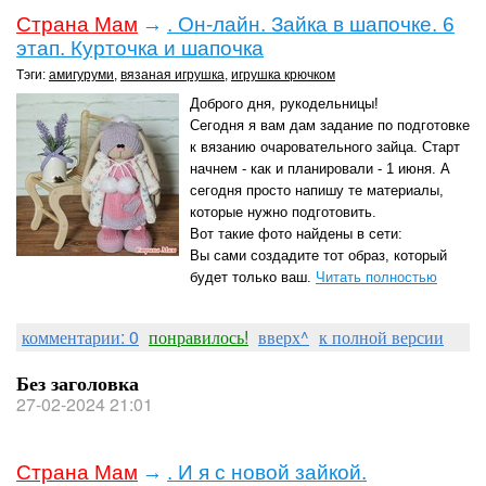
Страна Мам
→
. Он-лайн. Зайка в шапочке. 6
этап. Курточка и шапочка
Тэги:
амигуруми
,
вязаная игрушка
,
игрушка крючком
Доброго дня, рукодельницы!
Сегодня я вам дам задание по подготовке
к вязанию очаровательного зайца. Старт
начнем - как и планировали - 1 июня. А
сегодня просто напишу те материалы,
которые нужно подготовить.
Вот такие фото найдены в сети:
Вы сами создадите тот образ, который
будет только ваш.
Читать полностью
комментарии: 0
понравилось!
вверх^
к полной версии
Без заголовка
27-02-2024 21:01
Страна Мам
→
. И я с новой зайкой.