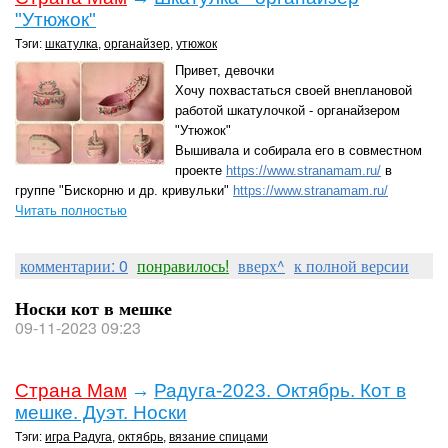
"Утюжок"
Тэги:
шкатулка
,
органайзер
,
утюжок
Привет, девочки
Хочу похвастаться своей внеплановой
работой шкатулочкой - органайзером
"Утюжок"
Вышивала и собирала его в совместном
проекте
https://www.stranamam.ru/
в
группе "Бискорню и др. кривульки"
https://www.stranamam.ru/
Читать полностью
комментарии: 0
понравилось!
вверх^
к полной версии
Носки кот в мешке
09-11-2023 09:23
Страна Мам
→
Радуга-2023. Октябрь. Кот в
мешке. Дуэт. Носки
Тэги:
игра Радуга
,
октябрь
,
вязание спицами