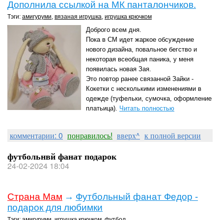
Дополнила ссылкой на МК панталончиков.
Тэги:
амигуруми
,
вязаная игрушка
,
игрушка крючком
Доброго всем дня.
Пока в СМ идет жаркое обсуждение
нового дизайна, повальное бегство и
некоторая всеобщая паника, у меня
появилась новая Зая.
Это повтор ранее связанной Зайки -
Кокетки с несколькими изменениями в
одежде (туфельки, сумочка, оформление
платьица).
Читать полностью
комментарии: 0
понравилось!
вверх^
к полной версии
футбольнвй фанат подарок
24-02-2024 18:04
Страна Мам
→
Футбольный фанат Федор -
подарок для любимки
Тэги:
амигуруми
,
игрушка крючком
,
футбол