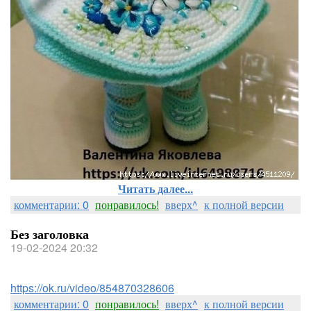
Читать далее...
комментарии: 0
понравилось!
вверх^
к полной версии
Без заголовка
19-02-2024 20:32
https://ok.ru/video/854870328606
комментарии: 0
понравилось!
вверх^
к полной версии