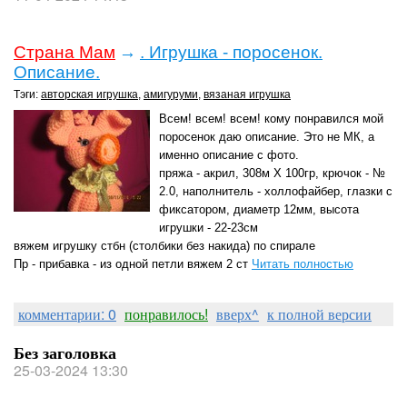
Страна Мам
→
. Игрушка - поросенок.
Описание.
Тэги:
авторская игрушка
,
амигуруми
,
вязаная игрушка
Всем! всем! всем! кому понравился мой
поросенок даю описание. Это не МК, а
именно описание с фото.
пряжа - акрил, 308м Х 100гр, крючок - №
2.0, наполнитель - холлофайбер, глазки с
фиксатором, диаметр 12мм, высота
игрушки - 22-23см
вяжем игрушку стбн (столбики без накида) по спирале
Пр - прибавка - из одной петли вяжем 2 ст
Читать полностью
комментарии: 0
понравилось!
вверх^
к полной версии
Без заголовка
25-03-2024 13:30