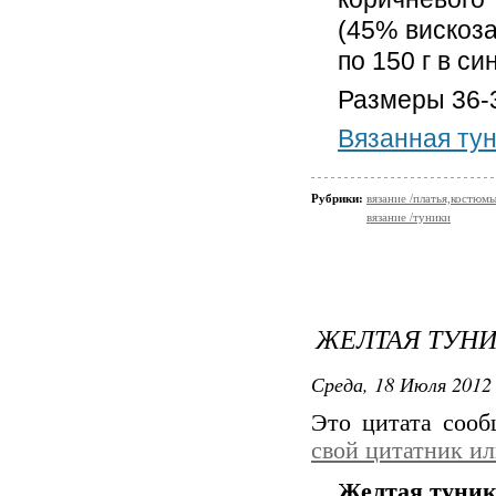
(45% вискоза
по 150 г в си
Размеры 36-3
Вязанная ту
Рубрики:
вязание /платья,костюм
вязание /туники
ЖЕЛТАЯ ТУН
Среда, 18 Июля 2012 
Это цитата соо
свой цитатник и
Желтая туник