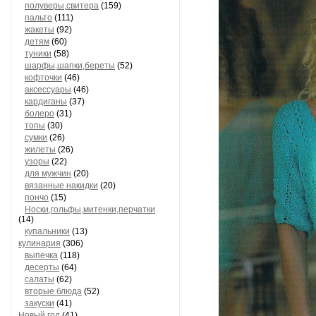
полуверы,свитера
(159)
пальто
(111)
жакеты
(92)
детям
(60)
туники
(58)
шарфы,шапки,береты
(52)
кофточки
(46)
аксессуары
(46)
кардиганы
(37)
болеро
(31)
топы
(30)
сумки
(26)
жилеты
(26)
узоры
(22)
для мужчин
(20)
вязанные накидки
(20)
пончо
(15)
Носки,гольфы,митенки,перчатки
(14)
купальники
(13)
кулинария
(306)
выпечка
(118)
десерты
(64)
салаты
(62)
вторые блюда
(52)
закуски
(41)
Новый год
(41)