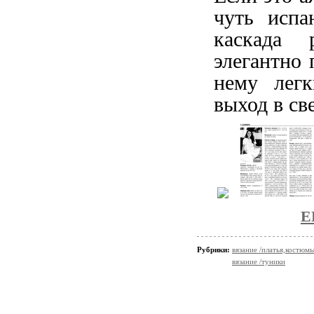
чуть испа
каскада 
элегантно
нему легк
выход в све
Е
Рубрики:
вязание /платья,костюм
вязание /туники