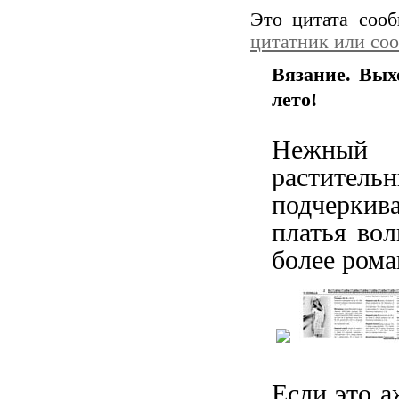
Это цитата соо
цитатник или со
Вязание. Вых
лето!
Нежный 
растител
подчеркив
платья во
более ром
Если это а