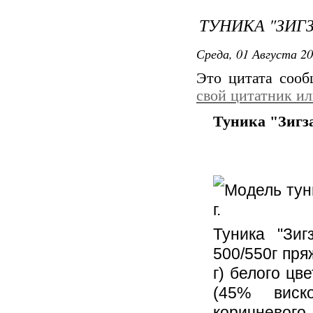
ТУНИКА "ЗИГ
Среда, 01 Августа 20
Это цитата соо
свой цитатник и
Туника "Зигз
Модель тун
г.
Туника "Зи
500/550г пря
г) белого цве
(45% виск
коричневог