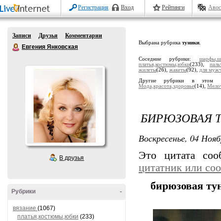
Регистрация
Вход
Рейтинги
Авос
Записи
Друзья
Комментарии
Выбрана рубрика
туники
.
Евгения Янковская
Соседние рубрики:
шарфы,ш
платья,костюмы,юбки
(233),
паль
жилеты
(26),
жакеты
(92),
для муж
Другие рубрики в этом 
Мода,красота,здоровье
(14),
Мело
БИРЮЗОВАЯ 
Воскресенье, 04 Нояб
Это цитата со
В друзья
цитатник или со
бирюзовая ту
Рубрики
-
вязание
(1067)
платья,костюмы,юбки
(233)