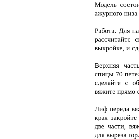
Модель состои
ажурного низа
Работа. Для н
рассчитайте 
выкройке, и сд
Верхняя част
спицы 70 петел
сделайте с о
вяжите прямо 
Лиф переда вя
края закройте
две части, вя
для выреза гор