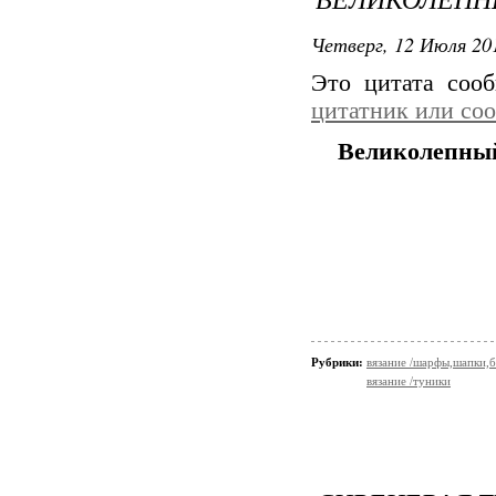
Четверг, 12 Июля 201
Это цитата со
цитатник или со
Великолепны
Рубрики:
вязание /шарфы,шапки,
вязание /туники