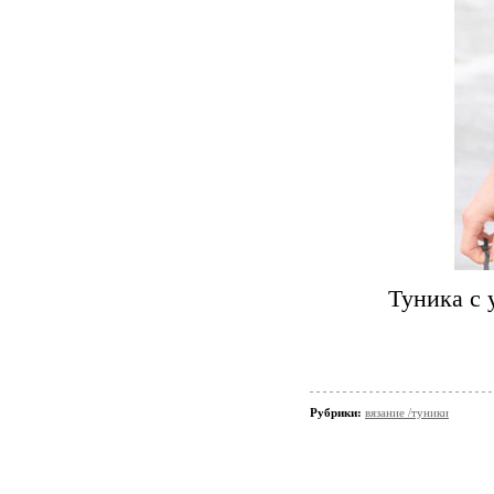
Туника с 
Рубрики:
вязание /туники