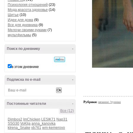
Психология отношений
(23)
Мода,красота,здоровье
(14)
Шитье
(10)
Идеи для дома
(9)
Все для дневника
(9)
Мелочи своими руками
(7)
мультфильмы
(5)
Поиск по дневнику
-
в этом дневнике
Подписка по e-mail
-
Рубрики:
вязание /туники
Постоянные читатели
-
Все (12)
Dimbos2
ImChicken
LESIK71
Nap31
SSG30
VoKlja
anna_kanovka
kIrena_Snake
vb761
wm-kemerovo