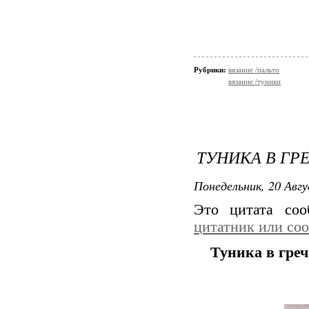
Рубрики:
вязание /пальто
вязание /туники
ТУНИКА В ГР
Понедельник, 20 Авгу
Это цитата со
цитатник или со
Туника в греч