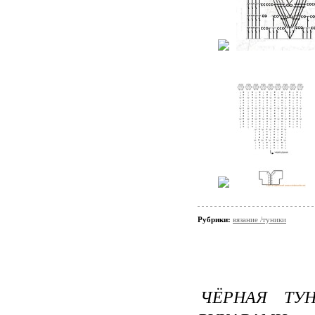
Рубрики:
вязание /туники
ЧЁРНАЯ ТУ