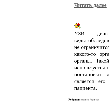
Читать далее
УЗИ — диагно
виды обследо
не ограничитс
какого-то ор
органы. Тако
используется 
постановки 
является его
пациента.
Рубрики:
вязание /туники