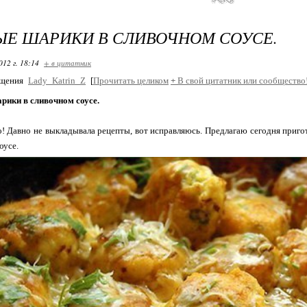
Е ШАРИКИ В СЛИВОЧНОМ СОУСЕ.
012 г. 18:14
+ в цитатник
бщения
Lady_Katrin_Z
[
Прочитать целиком
+
В свой цитатник или сообщество
рики в сливочном соусе.
! Давно не выкладывала рецепты, вот исправляюсь. Предлагаю сегодня приго
оусе.