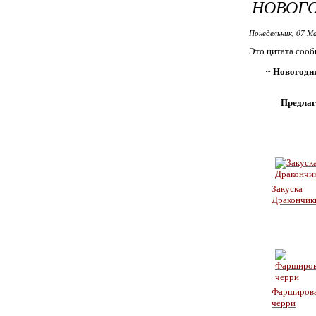
НОВОГО
Понедельник, 07 Ма
Это цитата соо
~ Новогодни
Предлаг
Закуска
Дракончик
Фарширов
черри