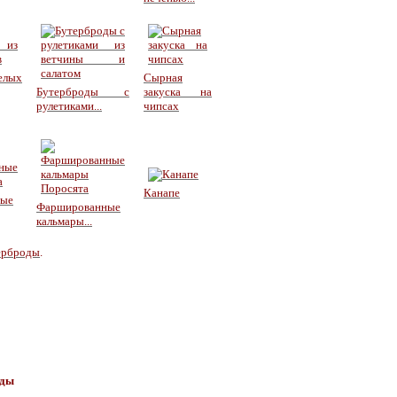
елых
Сырная
Бутерброды с
закуска на
рулетиками...
чипсах
Канапе
ные
Фаршированные
кальмары...
терброды
.
оды