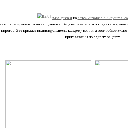
nata_prelest
на
http://kursomania.livejournal.
аже старым рецептом можно удивить! Ведь вы знаете, что по одежке встречают
 пирогов. Это придаст индивидуальность каждому из них, а гости обязательно 
приготовлены по одному рецепту.