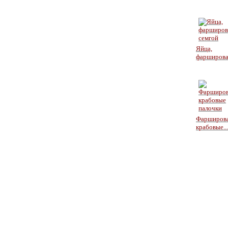
Яйца,
фарширова
Фарширов
крабовые...