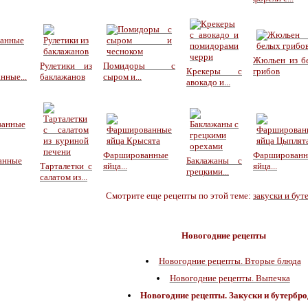
Жюльен из б
Рулетики из
Помидоры с
Крекеры с
грибов
нные...
баклажанов
сыром и...
авокадо и...
Фаршированные
Фарширован
анные
Баклажаны с
Тарталетки с
яйца...
яйца...
грецкими...
салатом из...
Смотрите еще рецепты по этой теме:
закуски и бу
Новогодние рецепты
Новогодние рецепты. Вторые блюда
Новогодние рецепты. Выпечка
Новогодние рецепты. Закуски и бутербр