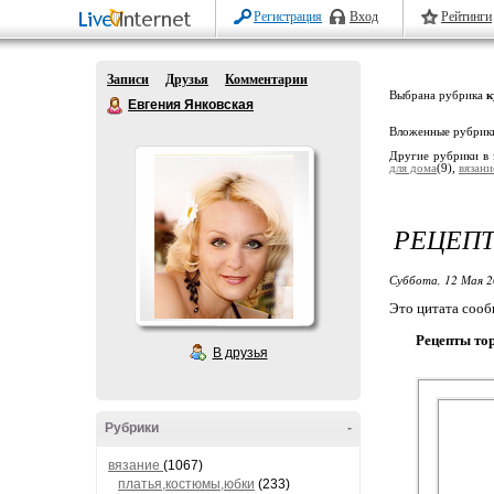
Регистрация
Вход
Рейтинги
Записи
Друзья
Комментарии
Выбрана рубрика
к
Евгения Янковская
Вложенные рубрик
Другие рубрики в 
для дома
(9),
вязан
РЕЦЕПТ
Суббота, 12 Мая 2
Это цитата соо
Рецепты тор
В друзья
Рубрики
-
вязание
(1067)
платья,костюмы,юбки
(233)