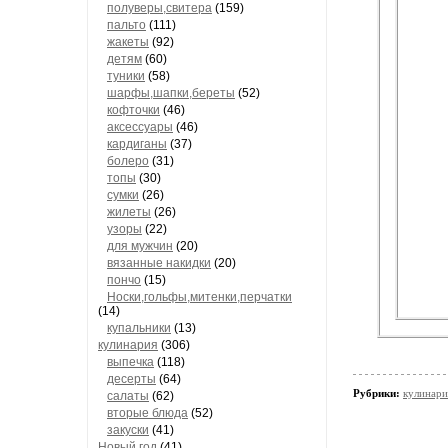
полуверы,свитера
(159)
пальто
(111)
жакеты
(92)
детям
(60)
туники
(58)
шарфы,шапки,береты
(52)
кофточки
(46)
аксессуары
(46)
кардиганы
(37)
болеро
(31)
топы
(30)
сумки
(26)
жилеты
(26)
узоры
(22)
для мужчин
(20)
вязанные накидки
(20)
пончо
(15)
Носки,гольфы,митенки,перчатки
(14)
купальники
(13)
кулинария
(306)
выпечка
(118)
десерты
(64)
Рубрики:
кулинари
салаты
(62)
вторые блюда
(52)
закуски
(41)
Новый год
(41)