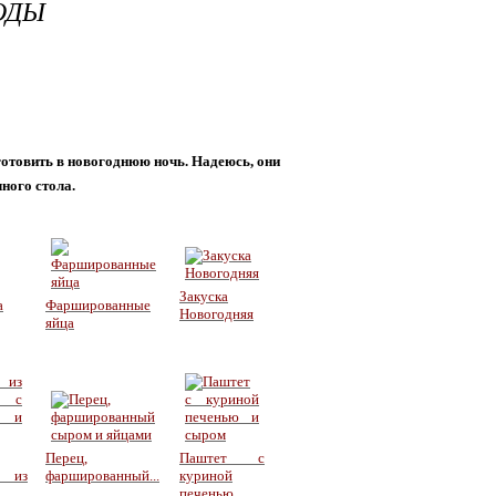
ОДЫ
отовить в новогоднюю ночь. Надеюсь, они
ного стола.
Закуска
а
Фаршированные
Новогодняя
яйца
Перец,
Паштет с
 из
фаршированный...
куриной
печенью...