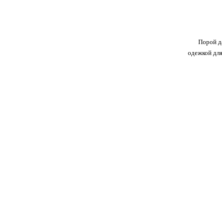
Порой д
одежкой для