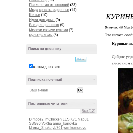
Психология отношений
(23)
Мода,красота,здоровье
(14)
КУРИНЫ
Шитье
(10)
Идеи для дома
(9)
Все для дневника
(9)
Вторник, 08 Мая 2
Мелочи своими руками
(7)
Это цитата соо
мультфильмы
(5)
Куриные ша
Поиск по дневнику
-
Доброе утро
сливочном с
в этом дневнике
Подписка по e-mail
-
Постоянные читатели
-
Все (12)
Dimbos2
ImChicken
LESIK71
Nap31
SSG30
VoKlja
anna_kanovka
kIrena_Snake
vb761
wm-kemerovo