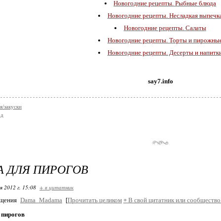
Новогодние рецепты. Рыбные блюда
Новогодние рецепты. Несладкая выпечк
Новогодние рецепты. Салаты
Новогодние рецепты. Торты и пирожны
Новогодние рецепты. Десерты и напитк
say7.info
я/закуски
од
 ДЛЯ ПИРОГОВ
я 2012 г. 15:08
+ в цитатник
бщения
Dama_Madama
[
Прочитать целиком
+
В свой цитатник или сообщество
 пирогов