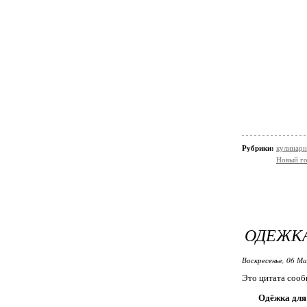
Рубрики:
кулинари
Новый г
ОДЕЖКА
Воскресенье, 06 Ма
Это цитата соо
Одёжка для