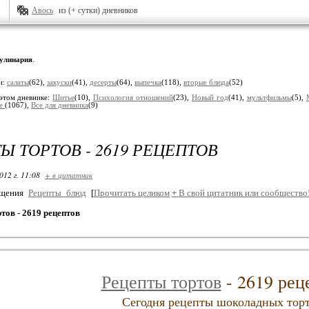
Авось
из (+ сутки) дневников
улинария
.
и:
салаты
(62),
закуски
(41),
десерты
(64),
выпечка
(118),
вторые блюда
(52)
этом дневнике:
Шитье
(10),
Психология отношений
(23),
Новый год
(41),
мультфильмы
(5),
ие
(1067),
Все для дневника
(9)
Ы ТОРТОВ - 2619 РЕЦЕПТОВ
012 г. 11:08
+ в цитатник
бщения
Рецепты_блюд
[
Прочитать целиком
+
В свой цитатник или сообщество
тов - 2619 рецептов
Рецепты тортов
- 2619 рец
Сегодня рецепты шоколадных торт