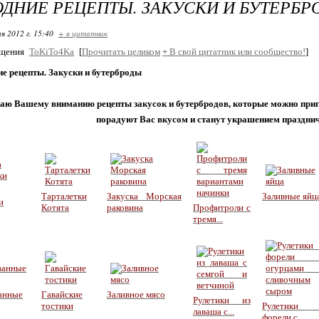
ДНИЕ РЕЦЕПТЫ. ЗАКУСКИ И БУТЕРБР
я 2012 г. 15:40
+ в цитатник
бщения
ToKiTo4Ka
[
Прочитать целиком
+
В свой цитатник или сообщество!
]
е рецепты. Закуски и бутерброды
аю Вашему вниманию рецепты закусок и бутербродов, которые можно приг
порадуют Вас вкусом и станут украшением празднич
Тарталетки
Закуска Морская
Заливные яйц
и
Котята
раковина
Профитроли с
тремя...
анные
Гавайские
Заливное мясо
Рулетики из
тостики
Рулетики
лаваша с...
форели с...