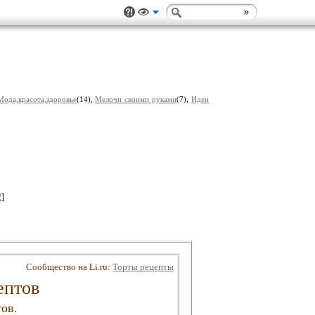
Мода,красота,здоровье
(14),
Мелочи своими руками
(7),
Идеи
!
]
Сообщество на Li.ru:
Торты рецепты
ептов
ов.