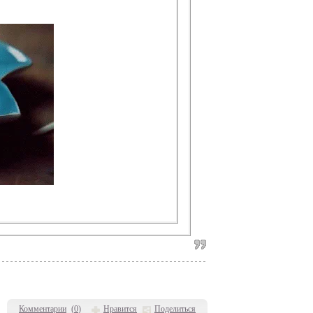
Комментарии
(
0
)
Нравится
Поделиться