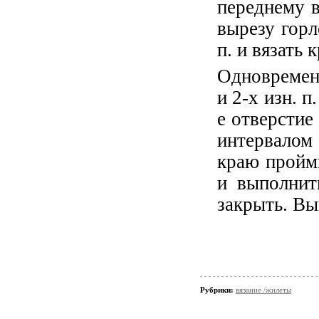
переднему в
вырезу горл
п. и вязать к
Одновременн
и 2-х изн. п
е отверстие
интервалом
краю проймы
и выполнит
закрыть. Вы
Рубрики:
вязание /жилеты