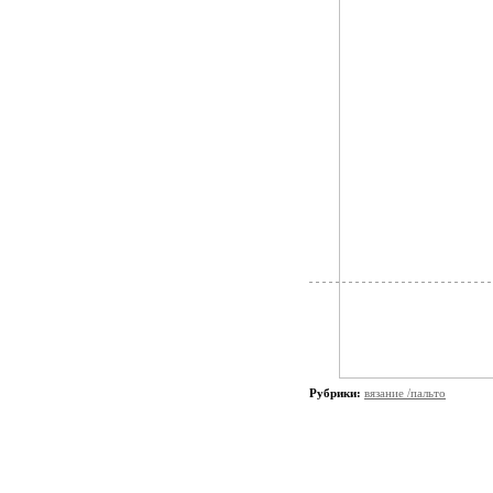
Рубрики:
вязание /пальто