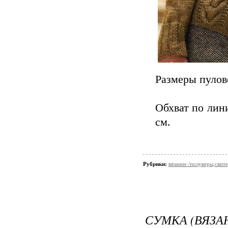
Размеры пулове
Обхват по лини
см.
Рубрики:
вязание /полуверы,свит
СУМКА (ВЯЗ