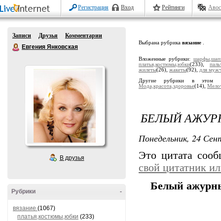
Регистрация
Вход
Рейтинги
Авос
Записи
Друзья
Комментарии
Выбрана рубрика
вязание
.
Евгения Янковская
Вложенные рубрики:
шарфы,шап
платья,костюмы,юбки
(233),
паль
жилеты
(26),
жакеты
(92),
для муж
Другие рубрики в этом 
Мода,красота,здоровье
(14),
Мело
БЕЛЫЙ АЖУР
Понедельник, 24 Сент
Это цитата соо
В друзья
свой цитатник и
Белый ажурны
Рубрики
-
вязание
(1067)
платья,костюмы,юбки
(233)