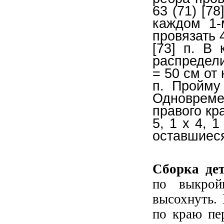
63 (71) [78
каждом 1-
провязать 4
[73] п. В
распределив
= 50 см от 
п. Пройму
Одноврем
правого кра
5, 1 x 4, 1
оставшиеся 
Сборка дет
по выкрой
высохнуть.
по краю пе