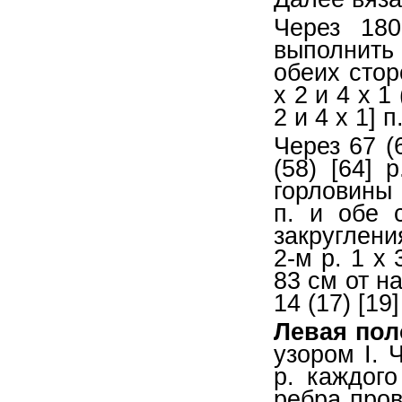
Через 18
выполнить
обеих стор
x 2 и 4 x 1 
2 и 4 x 1] п
Через 67 (
(58) [64]
горловины 
п. и обе 
закруглени
2-м р. 1 х 
83 см от н
14 (17) [19]
Левая пол
узором I. 
р. каждого
ребра провя