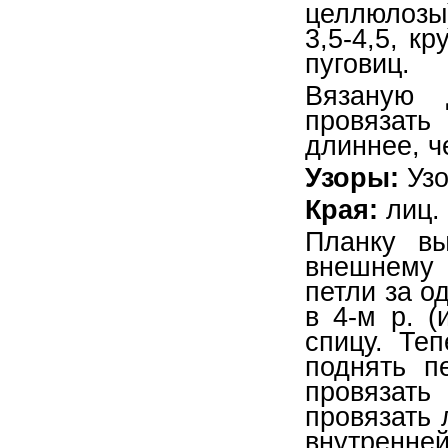
целлюлозы)
3,5-4,5, к
пуговиц.
Вязаную 
провязат
длиннее, ч
Узоры:
Узо
Края:
лиц. 
Планку вы
внешнему 
петли за од
в 4-м р. (
спицу. Те
поднять п
провязать
провязать 
внутренне