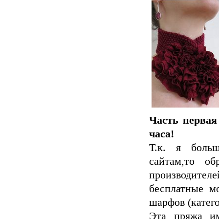
Часть первая
часа!
Т.к. я боль
сайтам,то об
производите
бесплатные м
шарфов (катего
Эта пряжа им