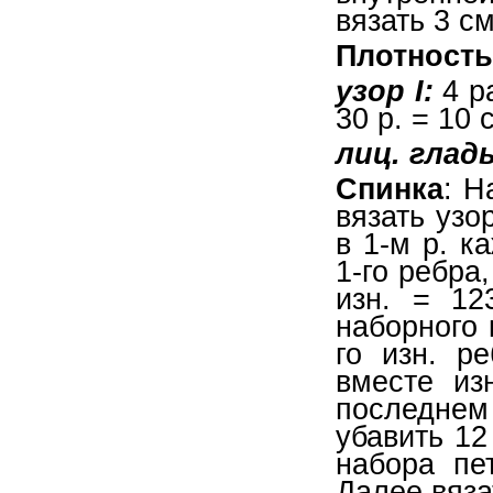
вязать 3 см 
Плотность
узор I:
4 ра
30 р. = 10 
лиц. гладь
Спинка
: Н
вязать узо
в 1-м р. к
1-го ребра,
изн. = 12
наборного 
го изн. ре
вместе из
последне
убавить 12 
набора пе
Далее вязат