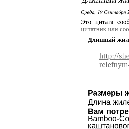
Среда, 19 Сентября 2
Это цитата со
цитатник или со
Длинный жиле
http://s
relefnym
Размеры ж
Длина жиле
Вам потре
Bamboo-Co
каштаново