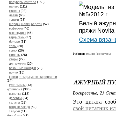
полуверы,свитера
(159)
Модель из
пальто
(111)
жакеты
(92)
№5/2012 г.
детям
(60)
туники
(58)
Белый ажурн
шарфы,шапки,береты
(52)
кофточки
(46)
пряжи Novita 
аксессуары
(46)
кардиганы
(37)
Схема вязан
болеро
(31)
топы
(30)
сумки
(26)
Рубрики:
вязание /аксессуары
жилеты
(26)
узоры
(22)
для мужчин
(20)
вязанные накидки
(20)
пончо
(15)
Носки,гольфы,митенки,перчатки
АЖУРНЫЙ ПУ
(14)
купальники
(13)
кулинария
(306)
Воскресенье, 23 Сент
выпечка
(118)
десерты
(64)
Это цитата со
салаты
(62)
вторые блюда
(52)
свой цитатник и
закуски
(41)
Новый год
(41)