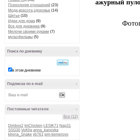
ажурный пуло
Психология отношений
(23)
Мода,красота,здоровье
(14)
Шитье
(10)
Идеи для дома
(9)
Фотог
Все для дневника
(9)
Мелочи своими руками
(7)
мультфильмы
(5)
Поиск по дневнику
-
в этом дневнике
Подписка по e-mail
-
Постоянные читатели
-
Все (12)
Dimbos2
ImChicken
LESIK71
Nap31
SSG30
VoKlja
anna_kanovka
kIrena_Snake
vb761
wm-kemerovo