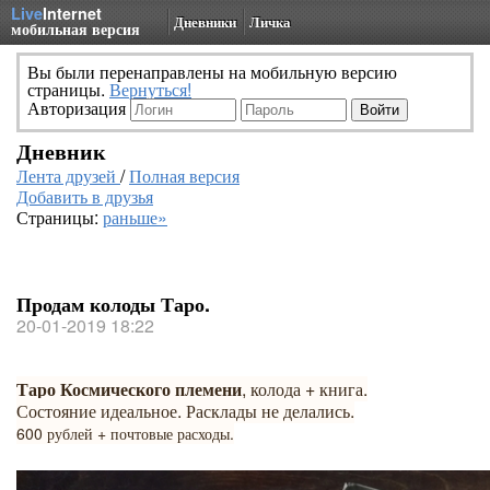
Live
Internet
Дневники
Личка
мобильная версия
Вы были перенаправлены на мобильную версию
страницы.
Вернуться!
Авторизация
Дневник
Лента друзей
/
Полная версия
Добавить в друзья
Страницы:
раньше»
Продам колоды Таро.
20-01-2019 18:22
Таро Космического племени
, колода + книга.
Состояние идеальное. Расклады не делались.
600 рублей + почтовые расходы.