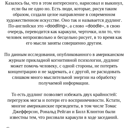
Казалось бы, что в этом интересного, нарисовал и выкинул,
если бы не одно но. Есть люди, которые, рисуя таким
образом, создали целое направление в современном
художественном искусстве. Оно так и называется дудлинг.
По-английски это «doodling», а слово «doodle», в свою
очередь, переводится как каракули, черточки, или то, что
человек непроизвольно и бесцельно рисует, в то время как
его мысли заняты совершенно другим.
По данным исследования, опубликованного в американском
журнале прикладной когнитивной психологии, дудлинг
может помочь человеку, с одной стороны, не потерять
концентрацию и не задремать, а с другой, не расходовать
слишком много мыслительной энергии на обработку
получаемой информации.
То есть дудлинг позволяет избежать двух крайностей:
перегрузок могза и потери его восприимчивости. Кстати,
многие американские президенты, в том числе Томас
Джефферсон, Рональд Рейган и Билл Клинтон были
известны тем, что рисовали каракули в ходе заседаний.