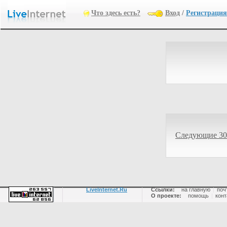
Что здесь есть?
Вход
/
Регистрация
Следующие 30
LiveInternet.Ru
Ссылки:
на главную
|
поч
О проекте:
помощь
|
конт