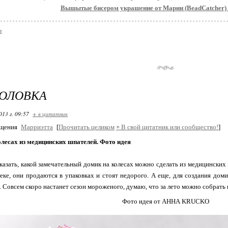
Вышытые бисером украшение от Марии (BeadCatcher)
е
ГОЛОВКА
013 г. 09:57
+ в цитатник
бщения
Марриэтта
[
Прочитать целиком
+
В свой цитатник или сообщество!
]
лесах из медицинских шпателей. Фото идея
казать, какой замечательный домик на колесах можно сделать из медицински
еке, они продаются в упаковках и стоят недорого. А еще, для создания дом
 Совсем скоро настанет сезон мороженого, думаю, что за лето можно собрать 
Фото идея от АННА KRUCKO