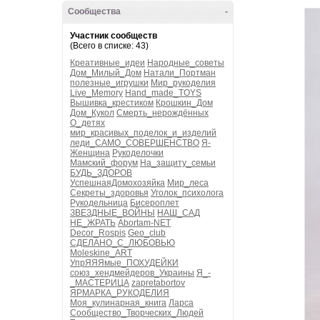
Сообщества
-
Участник сообществ
(Всего в списке: 43)
Креативные_идеи
Народные_советы
Дом_Милый_Дом
Натали_Портман
полезные_игрушки
Мир_рукоделия
Live_Memory
Hand_made_TOYS
Вышивка_крестиком
Крошкин_Дом
Дом_Кукол
Смерть_нерождённых
О_детях
мир_красивых_поделок_и_изделий
леди_САМО_СОВЕРШЕНСТВО
Я-
Женщина
Рукоделочки
Мамский_форум
На_защиту_семьи
БУДЬ_ЗДОРОВ
УспешнаяДомохозяйка
Мир_леса
Секреты_здоровья
Уголок_психолога
Рукодельница
Бисероплет
ЗВЕЗДНЫЕ_ВОЙНЫ
НАШ_САД
НЕ_ЖРАТЬ
Abortam-NET
Decor_Rospis
Geo_club
СДЕЛАНО_С_ЛЮБОВЬЮ
Moleskine_ART
УпрЯЯЯмые_ПОХУДЕЙКИ
союз_хендмейдеров_Украины
Я_-
_МАСТЕРИЦА
zapretabortov
ЯРМАРКА_РУКОДЕЛИЯ
Моя_кулинарная_книга
Ларса
Сообщество_Творческих_Людей