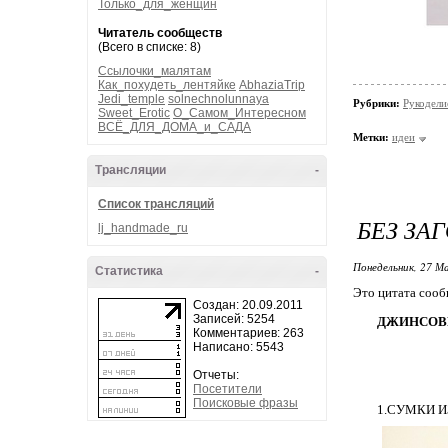
Только_для_женщин
Читатель сообществ
(Всего в списке: 8)
Ссылочки_малятам
Как_похудеть_лентяйке
AbhaziaTrip
Jedi_temple
solnechnolunnaya
Рубрики:
Рукодели
Sweet_Erotic
О_Самом_Интересном
ВСЁ_ДЛЯ_ДОМА_и_САДА
Метки:
идеи
Трансляции
-
Список трансляций
БЕЗ ЗА
lj_handmade_ru
Понедельник, 27 Ма
Статистика
-
Это цитата соо
Создан: 20.09.2011
Записей: 5254
ДЖИНСОВ
Комментариев: 263
Написано: 5543
Отчеты:
Посетители
Поисковые фразы
1.СУМКИ 