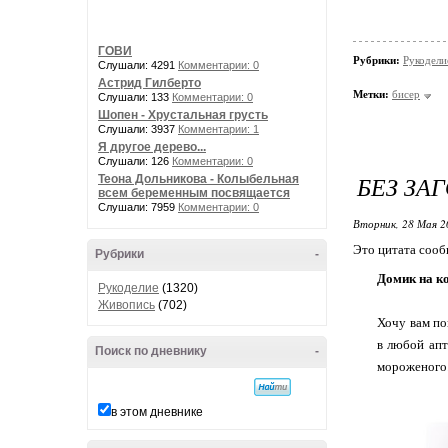
ГОВИ
Рубрики:
Рукодели
Слушали: 4291
Комментарии: 0
Астрид Гилберто
Метки:
бисер
Слушали: 133
Комментарии: 0
Шопен - Хрустальная грусть
Слушали: 3937
Комментарии: 1
Я другое дерево...
Слушали: 126
Комментарии: 0
БЕЗ ЗА
Теона Дольникова - Колыбельная
всем беременным посвящается
Слушали: 7959
Комментарии: 0
Вторник, 28 Мая 2
Это цитата соо
Рубрики
-
Домик на ко
Рукоделие
(1320)
Живопись
(702)
Хочу вам по
в любой апт
Поиск по дневнику
-
мороженого.
в этом дневнике