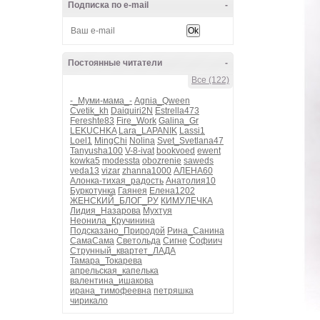
Подписка по e-mail
-
Постоянные читатели
-
Все (122)
-_Муми-мама_-
Agnia_Qween
Cvetik_kh
Daiquiri2N
Estrella473
Fereshte83
Fire_Work
Galina_Gr
LEKUCHKA
Lara_LAPANIK
Lassi1
Loel1
MingChi
Nolina
Svet_Svetlana47
Tanyusha100
V-8-ivat
bookvoed
ewent
kowka5
modessta
obozrenie
saweds
veda13
vizar
zhanna1000
АЛЕНА60
Алонка-тихая_радость
Анатолия10
Буркотунка
Гаянея
Елена1202
ЖЕНСКИЙ_БЛОГ_РУ
КИМУЛЕЧКА
Лидия_Назарова
Мухтуя
Неонила_Кручинина
Подсказано_Природой
Рина_Санина
СамаСама
Светольда
Сигне
Софиич
Струнный_квартет_ЛАДА
Тамара_Токарева
апрельская_капелька
валентина_ишакова
ирана_тимофеевна
петряшка
чирикало