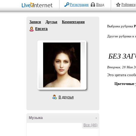
Регистрация
Вход
Рейтинги
Записи
Друзья
Комментарии
Выбрана рубрика
Р
Евсега
Другие рубрики в 
БЕЗ ЗА
Вторник, 28 Мая 2
Это цитата соо
Цветочные 
В друзья
Музыка
-
Все (46)