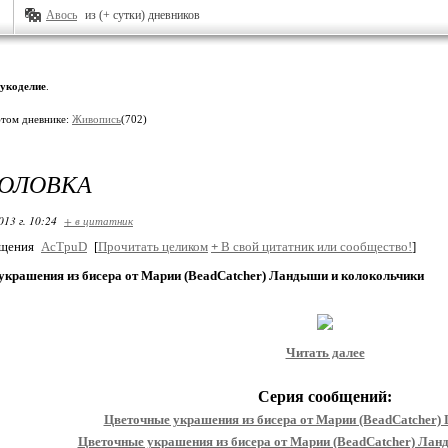
Авось
из (+ сутки) дневников
укоделие
.
этом дневнике:
Живопись
(702)
ГОЛОВКА
013 г. 10:24
+ в цитатник
бщения
AcTpuD
[
Прочитать целиком
+
В свой цитатник или сообщество!
]
украшения из бисера от Марии (BeadCatcher) Ландыши и колокольчики
Читать далее
Серия сообщений:
Цветочные украшения из бисера от Марии (BeadCatcher)
Цветочные украшения из бисера от Марии (BeadCatcher) Лан