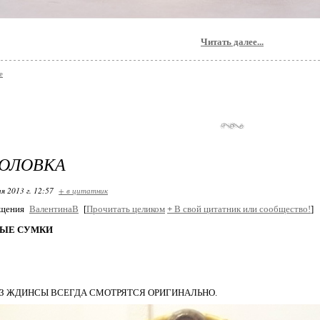
Читать далее...
е
ГОЛОВКА
я 2013 г. 12:57
+ в цитатник
бщения
ВалентинаВ
[
Прочитать целиком
+
В свой цитатник или сообщество!
]
ЫЕ СУМКИ
ИЗ ЖДИНСЫ ВСЕГДА СМОТРЯТСЯ ОРИГИНАЛЬНО.