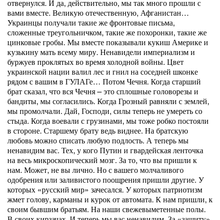
отвернулся. И да, действительно, мы так много прошли с
вами вместе. Великую отечественную, Афганистан…
Украинцы получали такие же фронтовые письма,
сложенные треугольничком, такие же похоронки, такие же
цинковые гробы. Мы вместе показывали кукиш Америке и
кузькину мать всему миру. Ненавидели империализм и
буржуев проклятых во время холодной войны. Цвет
украинской нации валил лес и гнил на соседней шконке
рядом с вашим в ГУЛАГе… Потом Чечня. Когда старший
брат сказал, что вся Чечня – это сплошные головорезы и
бандиты, мы согласились. Когда Грозный равняли с землей,
мы промолчали. Дай, Господи, силы теперь не умереть со
стыда. Когда воевали с грузинами, мы тоже робко постояли
в стороне. Старшему брату ведь виднее. На братскую
любовь можно списать любую подлость. А теперь мы
ненавидим вас. Тех, у кого Путин и гвардейская ленточка
на весь микроскопический мозг. За то, что вы пришли к
нам. Может, не вы лично. Но с вашего молчаливого
одобрения или заливистого поощрения пришли другие. У
которых «русский мир» зачесался. У которых патриотизм
жмет голову, карманы и курок от автомата. К нам пришли, к
своим бывшим братьям. На наши свежевыметенные полы.
В своих кирзачах. И теперь мы вас ненавидим. За «защиту»