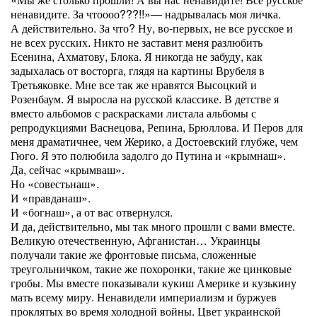
ненавидите. За чтоооо???!!»— надрывалась моя личка.
А действительно. За что? Ну, во-первых, не все русское и
не всех русских. Никто не заставит меня разлюбить
Есенина, Ахматову, Блока. Я никогда не забуду, как
задыхалась от восторга, глядя на картины Врубеля в
Третьяковке. Мне все так же нравятся Высоцкий и
Розенбаум. Я выросла на русской классике. В детстве я
вместо альбомов с раскрасками листала альбомы с
репродукциями Васнецова, Репина, Брюллова. И Перов для
меня драматичнее, чем Жерико, а Достоевский глубже, чем
Гюго. Я это полюбила задолго до Путина и «крымнаш».
Да, сейчас «крымваш».
Но «совестьнаш».
И «правданаш».
И «богнаш», а от вас отвернулся.
И да, действительно, мы так много прошли с вами вместе.
Великую отечественную, Афганистан… Украинцы
получали такие же фронтовые письма, сложенные
треугольничком, такие же похоронки, такие же цинковые
гробы. Мы вместе показывали кукиш Америке и кузькину
мать всему миру. Ненавидели империализм и буржуев
проклятых во время холодной войны. Цвет украинской