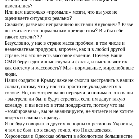
изменились?
Или вам настолько «промыли» мозги, что вы уже не
оцениваете ситуацию реально?
Скажите, разве мы неправильно выгнали Януковича? Разве
вы считаете его нормальным президентом? Вы бы себе
такого хотели???
Безусловно, у нас в стране масса проблем, в том числе и
неадекватные придурки, впрочем, как и в любой другой
стране. Но это не есть массовое явление. Почему Ваши
СМИ берут единичные случаи и факты, и выставляют их
как систему и массовость? Мы - нормальные, миролюбивые
люди.
Наши солдаты в Крыму даже не смогли выстрелить в ваших
солдат, потому что у нас это просто не укладывается в
голове. Но, посмотрев ваши передачи, я понимаю, что ваши
- выстрели ли бы, и будут стрелять, если им дадут такую
команду, и вы все их в этом поддержите, потому что вы
«зомбированы», вы не анализируете, не читаете и не хотите
видеть и слышать правду.
Я не буду говорить о других «спорных» регионах Украины,
я там не был, но я скажу точно, что Николаевская,
Херсонская и Одесская области в абсолютном большинстве