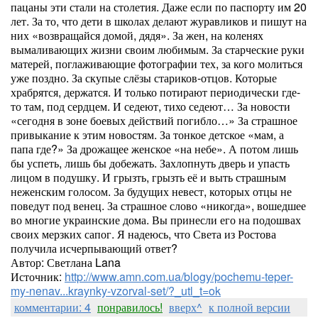
пацаны эти стали на столетия. Даже если по паспорту им 20
лет. За то, что дети в школах делают журавликов и пишут на
них «возвращайся домой, дядя». За жен, на коленях
вымаливающих жизни своим любимым. За старческие руки
матерей, поглаживающие фотографии тех, за кого молиться
уже поздно. За скупые слёзы стариков-отцов. Которые
храбрятся, держатся. И только потирают периодически где-
то там, под сердцем. И седеют, тихо седеют… За новости
«сегодня в зоне боевых действий погибло…» За страшное
привыкание к этим новостям. За тонкое детское «мам, а
папа где?» За дрожащее женское «на небе». А потом лишь
бы успеть, лишь бы добежать. Захлопнуть дверь и упасть
лицом в подушку. И грызть, грызть её и выть страшным
неженским голосом. За будущих невест, которых отцы не
поведут под венец. За страшное слово «никогда», вошедшее
во многие украинские дома. Вы принесли его на подошвах
своих мерзких сапог. Я надеюсь, что Света из Ростова
получила исчерпывающий ответ?
Автор: Светлана Lana
Источник:
http://www.amn.com.ua/blogy/pochemu-teper-
my-nenav...kraynky-vzorval-set/?_utl_t=ok
комментарии: 4
понравилось!
вверх^
к полной версии