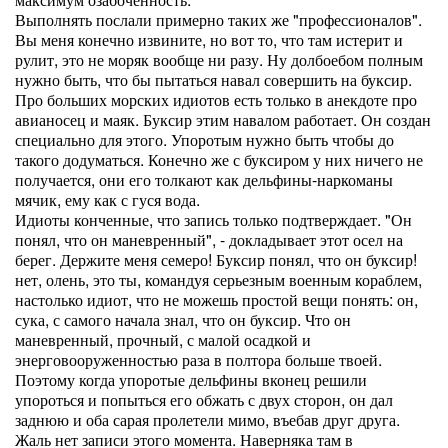
Выполнять послали примерно таких же "профессионалов".
Вы меня конечно извините, но вот то, что там истерит и
рулит, это не моряк вообще ни разу. Ну долбоебом полным
нужно быть, что бы пытаться навал совершить на буксир.
Про больших морских идиотов есть только в анекдоте про
авианосец и маяк. Буксир этим навалом работает. Он создан
специально для этого. Упоротым нужно быть чтобы до
такого додуматься. Конечно же с буксиром у них ничего не
получается, они его толкают как дельфины-наркоманы
мячик, ему как с гуся вода.
Идиоты конченные, что запись только подтверждает. "Он
понял, что он маневренный", - докладывает этот осел на
берег. Держите меня семеро! Буксир понял, что он буксир!
нет, олень, это ты, командуя серьезным военным кораблем,
настолько идиот, что не можешь простой вещи понять: он,
сука, с самого начала знал, что он буксир. Что он
маневренный, прочный, с малой осадкой и
энерговооруженностью раза в полтора больше твоей.
Поэтому когда упоротые дельфины вконец решили
упороться и попыться его обжать с двух сторон, он дал
заднюю и оба сарая пролетели мимо, въебав друг друга.
Жаль нет записи этого момента. Наверняка там в