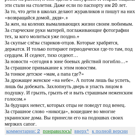
эти стали на столетия. Даже если по паспорту им 20 лет.
За то, что дети в школах делают журавликов и пишут на них
«возвращайся домой, дядя».+
За жен, на коленях вымаливающих жизни своим любимым.
За старческие руки матерей, поглаживающие фотографии
тех, за кого молиться уже поздно.+
За скупые слёзы стариков-отцов. Которые храбрятся,
держатся. И только потирают периодически где-то там, под
сердцем. И седеют, тихо седеют…
За новости «сегодня в зоне боевых действий погибло…»
За страшное привыкание к этим новостям.
За тонкое детское «мам, а папа где?»
За дрожащее женское «на небе». А потом лишь бы успеть,
лишь бы добежать. Захлопнуть дверь и упасть лицом в
подушку. И грызть, грызть её и выть страшным неженским
голосом.+
За будущих невест, которых отцы не поведут под венец.
За страшное слово «никогда», вошедшее во многие
украинские дома. Вы принесли его на подошвах своих
мерзких сапог.
комментарии: 2
понравилось!
вверх^
к полной версии