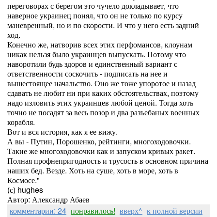
переговорах с берегом это чучело докладывает, что
наверное украинец понял, что он не только по курсу
маневренный, но и по скорости. И что у него есть задний
ход.
Конечно же, натворив всех этих перфомансов, клоунам
никак нельзя было украинцев выпускать. Потому что
наворотили будь здоров и единственный вариант с
ответственности соскочить - подписать на нее и
вышестоящее начальство. Оно же тоже упоротое и назад
сдавать не любит ни при каких обстоятельствах, поэтому
надо изловить этих украинцев любой ценой. Тогда хоть
точно не посадят за весь позор и два разъебаных военных
корабля.
Вот и вся история, как я ее вижу.
А вы - Путин, Порошенко, рейтинги, многоходовочки.
Такие же многоходовочки как и запуском кривых ракет.
Полная профнепригодность и трусость в основном причина
наших бед. Везде. Хоть на суше, хоть в море, хоть в
Космосе."
(с) hughes
Автор: Александр Абаев
комментарии: 24
понравилось!
вверх^
к полной версии