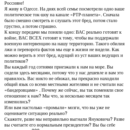
Россияне!
Я живу в Одессе. На днях всей семье посмотрели одно ваше
политическое ток-шоу на канале «РТР-планета». Сначала
было смешно смотреть и слушать этот бред, потом стало
грустно, а потом страшно.
К концу передачи мы поняли одно: ВАС реально готовят к
войне, ВАС ВСЕХ готовят к тому, чтобы вы поддержали
военную интервенцию на нашу территорию. Такого обилия
лжи и переворота фактов мы еще в жизни не видели. Как
можно верить в этот бред, идущий из уст ваших ведущих и
политиков?
Вы каждый год сотнями приезжали к нам на море. Вы
сидели здесь месяцами, потому что у нас дешевле и вам это
нравилось. Вас никто не обижал, вы прекрасно находили
общий язык со всеми местными жителями и не считали нас
«бандеровцами» . Почему же сейчас, вы так поменяли свое
отношение к нам? Мы что, за несколько месяцем так
изменились?
Или вам настолько «промыли» мозги, что вы уже не
оцениваете ситуацию реально?
Скажите, разве мы неправильно выгнали Януковича? Разве
вы считаете его нормальным президентом? Вы бы себе