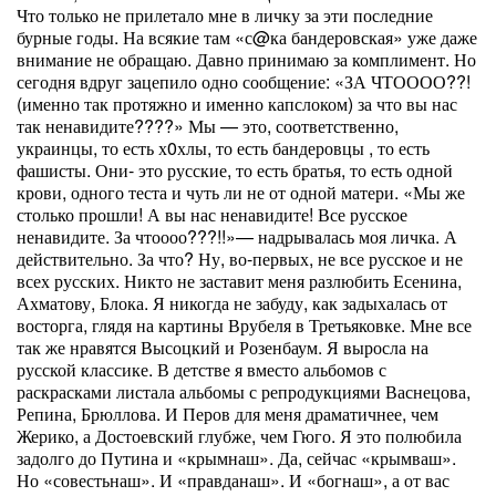
Что только не прилетало мне в личку за эти последние
бурные годы. На всякие там «с@ка бандеровская» уже даже
внимание не обращаю. Давно принимаю за комплимент. Но
сегодня вдруг зацепило одно сообщение: «ЗА ЧТОООО??!
(именно так протяжно и именно капслоком) за что вы нас
так ненавидите????» Мы — это, соответственно,
украинцы, то есть х0хлы, то есть бандеровцы , то есть
фашисты. Они- это русские, то есть братья, то есть одной
крови, одного теста и чуть ли не от одной матери. «Мы же
столько прошли! А вы нас ненавидите! Все русское
ненавидите. За чтоооо???!!»— надрывалась моя личка. А
действительно. За что? Ну, во-первых, не все русское и не
всех русских. Никто не заставит меня разлюбить Есенина,
Ахматову, Блока. Я никогда не забуду, как задыхалась от
восторга, глядя на картины Врубеля в Третьяковке. Мне все
так же нравятся Высоцкий и Розенбаум. Я выросла на
русской классике. В детстве я вместо альбомов с
раскрасками листала альбомы с репродукциями Васнецова,
Репина, Брюллова. И Перов для меня драматичнее, чем
Жерико, а Достоевский глубже, чем Гюго. Я это полюбила
задолго до Путина и «крымнаш». Да, сейчас «крымваш».
Но «совестьнаш». И «правданаш». И «богнаш», а от вас