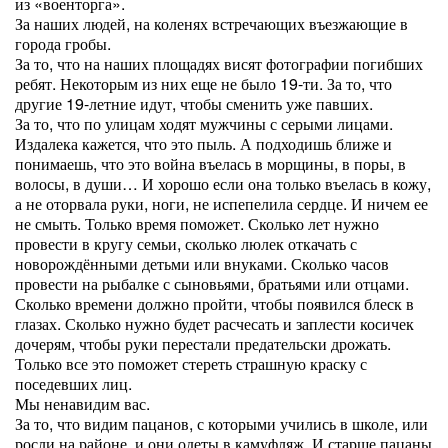
из «военторга».
За наших людей, на коленях встречающих въезжающие в
города гробы.
За то, что на наших площадях висят фотографии погибших
ребят. Некоторым из них еще не было 19-ти. За то, что
другие 19-летние идут, чтобы сменить уже павших.
За то, что по улицам ходят мужчины с серыми лицами.
Издалека кажется, что это пыль. А подходишь ближе и
понимаешь, что это война въелась в морщины, в поры, в
волосы, в души… И хорошо если она только въелась в кожу,
а не оторвала руки, ноги, не испепелила сердце. И ничем ее
не смыть. Только время поможет. Сколько лет нужно
провести в кругу семьи, сколько люлек откачать с
новорождёнными детьми или внуками. Сколько часов
провести на рыбалке с сыновьями, братьями или отцами.
Сколько времени должно пройти, чтобы появился блеск в
глазах. Сколько нужно будет расчесать и заплести косичек
дочерям, чтобы руки перестали предательски дрожать.
Только все это поможет стереть страшную краску с
поседевших лиц.
Мы ненавидим вас.
За то, что видим пацанов, с которыми учились в школе, или
росли на районе, и они одеты в камуфляж. И старше пацаны