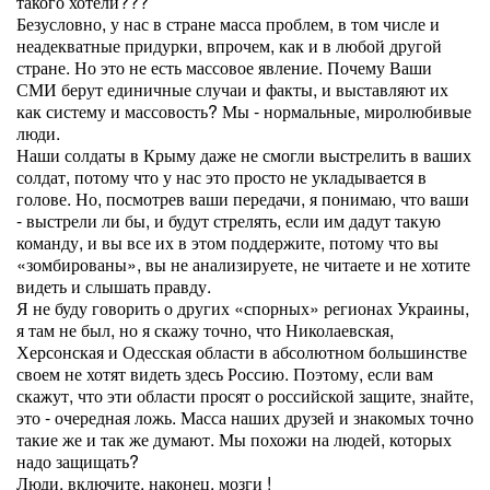
такого хотели???
Безусловно, у нас в стране масса проблем, в том числе и
неадекватные придурки, впрочем, как и в любой другой
стране. Но это не есть массовое явление. Почему Ваши
СМИ берут единичные случаи и факты, и выставляют их
как систему и массовость? Мы - нормальные, миролюбивые
люди.
Наши солдаты в Крыму даже не смогли выстрелить в ваших
солдат, потому что у нас это просто не укладывается в
голове. Но, посмотрев ваши передачи, я понимаю, что ваши
- выстрели ли бы, и будут стрелять, если им дадут такую
команду, и вы все их в этом поддержите, потому что вы
«зомбированы», вы не анализируете, не читаете и не хотите
видеть и слышать правду.
Я не буду говорить о других «спорных» регионах Украины,
я там не был, но я скажу точно, что Николаевская,
Херсонская и Одесская области в абсолютном большинстве
своем не хотят видеть здесь Россию. Поэтому, если вам
скажут, что эти области просят о российской защите, знайте,
это - очередная ложь. Масса наших друзей и знакомых точно
такие же и так же думают. Мы похожи на людей, которых
надо защищать?
Люди, включите, наконец, мозги !