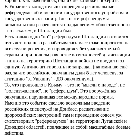
хорошо. Как выяснилось, она их легко может похерить.
В Украине законодательно запрещены региональные
референдумы об изменении государственного устройства и
государственных границ. Где-то эти референдумы
возможны или разрешаются под давлением общественности
- вот, скажем, в Шотландии был.
Есть только одно "но": референдум в Шотландии готовился
пять лет, под него разрабатывалась масса законопроектов на
все случаи решения, он проводился без участия третьей
страны и при полном равенстве возможностей для агитации
- никто на территорию Шотландии войска не вводил и за
единую Англию агитировать не запрещал (напоминаю ещё
раз, за что российские оккупанты дали 8 лет человеку: за
агитацию "за Украину" - ДО оккупендума).
То, что произошло в Крыму, - это не "мысли о народе", не
"волеизъявление", не "референдум". Это вооружённая
оккупация, нарушившая все международные нормы.
Именно это событие сделало возможным введение
российских спецслужб на Донбасс, расшатывание
пророссийских настроений там и проведение совсем уж
смехотворных "референдумов" на территории Луганской и
Донецкой областей, повлекшее за собой масштабные боевые
действия.