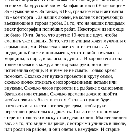
«своих». За «русский мир». За «фашистов и бЕндеровцев»
За «гумконвои». За танки, БТРы, гранатометы и автоматы
из «военторга». За наших людей, на коленях встречающих
въезжающие в города гробы. За то, что на наших площадях
висят фотографии погибших ребят. Некоторым из них еще
не было 19-ти. За то, что другие 19-летние идут, чтобы
сменить уже павших. За то, что по улицам ходят мужчины с
серыми лицами. Издалека кажется, что это пыль. А
подходишь ближе и понимаешь, что это война въелась в
морщины, в поры, в волосы, в души… И хорошо если она
только въелась в кожу, а не оторвала руки, ноги, не
испепелила сердце. И ничем ее не смыть. Только время
поможет. Сколько лет нужно провести в кругу семьи,
сколько люлек откачать с новорождёнными детьми или
внуками. Сколько часов провести на рыбалке с сыновьями,
братьями или отцами. Сколько времени должно пройти,
чтобы появился блеск в глазах. Сколько нужно будет
расчесать и заплести косичек дочерям, чтобы руки
перестали предательски дрожать. Только все это поможет
стереть страшную краску с поседевших лиц. Мы ненавидим
вас. За то, что видим пацанов, с которыми учились в школе,
или росли на районе, и они одеты в камуфляж. И старше