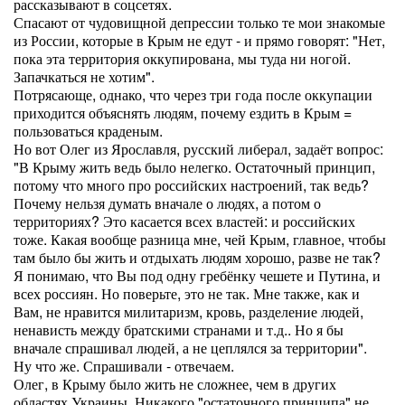
рассказывают в соцсетях.
Спасают от чудовищной депрессии только те мои знакомые
из России, которые в Крым не едут - и прямо говорят: "Нет,
пока эта территория оккупирована, мы туда ни ногой.
Запачкаться не хотим".
Потрясающе, однако, что через три года после оккупации
приходится объяснять людям, почему ездить в Крым =
пользоваться краденым.
Но вот Олег из Ярославля, русский либерал, задаёт вопрос:
"В Крыму жить ведь было нелегко. Остаточный принцип,
потому что много про российских настроений, так ведь?
Почему нельзя думать вначале о людях, а потом о
территориях? Это касается всех властей: и российских
тоже. Какая вообще разница мне, чей Крым, главное, чтобы
там было бы жить и отдыхать людям хорошо, разве не так?
Я понимаю, что Вы под одну гребёнку чешете и Путина, и
всех россиян. Но поверьте, это не так. Мне также, как и
Вам, не нравится милитаризм, кровь, разделение людей,
ненависть между братскими странами и т.д.. Но я бы
вначале спрашивал людей, а не цеплялся за территории".
Ну что же. Спрашивали - отвечаем.
Олег, в Крыму было жить не сложнее, чем в других
областях Украины. Никакого "остаточного принципа" не