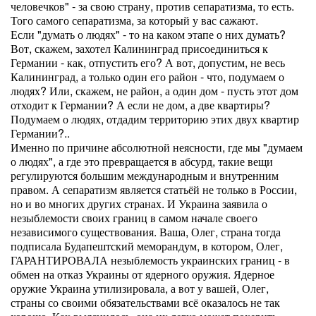
человечков" - за свою страну, против сепаратизма, то есть.
Того самого сепаратизма, за который у вас сажают.
Если "думать о людях" - то на каком этапе о них думать?
Вот, скажем, захотел Калининград присоединиться к
Германии - как, отпустить его? А вот, допустим, не весь
Калининград, а только один его район - что, подумаем о
людях? Или, скажем, не район, а один дом - пусть этот дом
отходит к Германии? А если не дом, а две квартиры?
Подумаем о людях, отдадим территорию этих двух квартир
Германии?..
Именно по причине абсолютной неясности, где мы "думаем
о людях", а где это превращается в абсурд, такие вещи
регулируются большим международным и внутренним
правом. А сепаратизм является статьёй не только в России,
но и во многих других странах. И Украина заявила о
незыблемости своих границ в самом начале своего
независимого существования. Ваша, Олег, страна тогда
подписала Будапештский меморандум, в котором, Олег,
ГАРАНТИРОВАЛА незыблемость украинских границ - в
обмен на отказ Украины от ядерного оружия. Ядерное
оружие Украина утилизировала, а вот у вашей, Олег,
страны со своими обязательствами всё оказалось не так