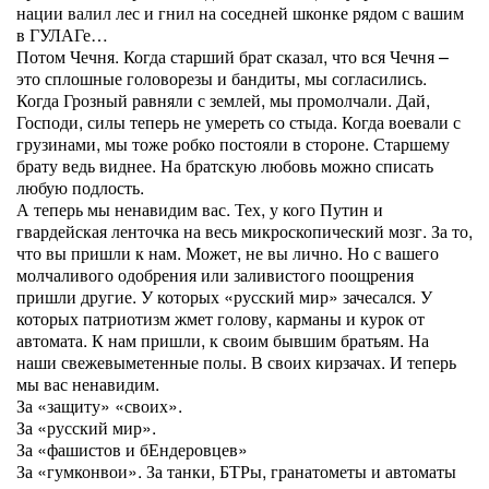
нации валил лес и гнил на соседней шконке рядом с вашим
в ГУЛАГе…
Потом Чечня. Когда старший брат сказал, что вся Чечня –
это сплошные головорезы и бандиты, мы согласились.
Когда Грозный равняли с землей, мы промолчали. Дай,
Господи, силы теперь не умереть со стыда. Когда воевали с
грузинами, мы тоже робко постояли в стороне. Старшему
брату ведь виднее. На братскую любовь можно списать
любую подлость.
А теперь мы ненавидим вас. Тех, у кого Путин и
гвардейская ленточка на весь микроскопический мозг. За то,
что вы пришли к нам. Может, не вы лично. Но с вашего
молчаливого одобрения или заливистого поощрения
пришли другие. У которых «русский мир» зачесался. У
которых патриотизм жмет голову, карманы и курок от
автомата. К нам пришли, к своим бывшим братьям. На
наши свежевыметенные полы. В своих кирзачах. И теперь
мы вас ненавидим.
За «защиту» «своих».
За «русский мир».
За «фашистов и бЕндеровцев»
За «гумконвои». За танки, БТРы, гранатометы и автоматы