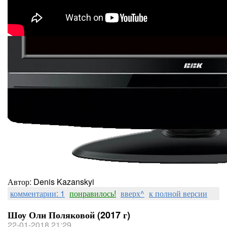
Автор: Denis Kazanskyi
комментарии: 1
понравилось!
вверх^
к полной версии
Шоу Оли Поляковой (2017 г)
22-01-2018 21:29