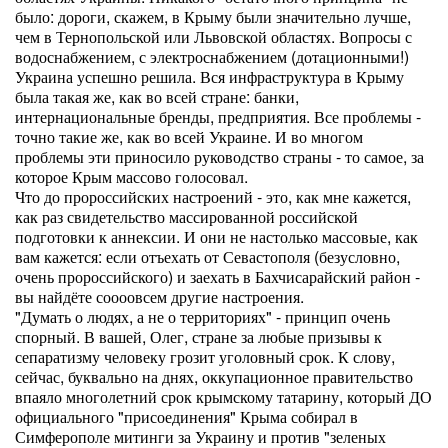
было: дороги, скажем, в Крыму были значительно лучше,
чем в Тернопольской или Львовской областях. Вопросы с
водоснабжением, с электроснабжением (дотационными!)
Украина успешно решила. Вся инфраструктура в Крыму
была такая же, как во всей стране: банки,
интернациональные бренды, предприятия. Все проблемы -
точно такие же, как во всей Украине. И во многом
проблемы эти приносило руководство страны - то самое, за
которое Крым массово голосовал.
Что до пророссийских настроений - это, как мне кажется,
как раз свидетельство массированной российской
подготовки к аннексии. И они не настолько массовые, как
вам кажется: если отъехать от Севастополя (безусловно,
очень пророссийского) и заехать в Бахчисарайский район -
вы найдёте соооовсем другие настроения.
"Думать о людях, а не о территориях" - принцип очень
спорный. В вашей, Олег, стране за любые призывы к
сепаратизму человеку грозит уголовный срок. К слову,
сейчас, буквально на днях, оккупационное правительство
впаяло многолетний срок крымскому татарину, который ДО
официального "присоединения" Крыма собирал в
Симферополе митинги за Украину и против "зеленых