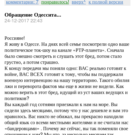
комментарии: 7
понравилось!
вверх^
к полной версии
Обращение Одессита...
24-12-2017 22:43
Россияне!
Я живу в Одессе. На днях всей семье посмотрели одно ваше
политическое ток-шоу на канале «РТР-планета». Сначала
было смешно смотреть и слушать этот бред, потом стало
грустно, а потом страшно.
К концу передачи мы поняли одно: ВАС реально готовят к
войне, ВАС ВСЕХ готовят к тому, чтобы вы поддержали
военную интервенцию на нашу территорию. Такого обилия
лжи и переворота фактов мы еще в жизни не видели. Как
можно верить в этот бред, идущий из уст ваших ведущих и
политиков?
Вы каждый год сотнями приезжали к нам на море. Вы
сидели здесь месяцами, потому что у нас дешевле и вам это
нравилось. Вас никто не обижал, вы прекрасно находили
общий язык со всеми местными жителями и не считали нас
«бандеровцами» . Почему же сейчас, вы так поменяли свое
отношение к нам? Мы что, за несколько месяцем так