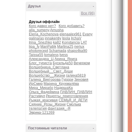
Друзья
-
Все (96)
Друзья оффлайн
Кого давно нет?
Кого добавить?
alla_sumeny
Arnusha
Elena_Kochenova
elenaalex961
Evany
galinaras
innakentiy
Ipola
IrchaV
Irina_Snezhko
ka82
Konstancia
LAT
lipa_fv
ManPatiik
Martina25
neriux
photorecept
Schamada
shapo4ka90
Taissa55
tomaless
tvess
Александра_Ц
Арина_Ярига
Блог_туриста
Бусильда50
Вечерком
Волшебница_Светлана
Волшебный__Свет_Души
Волшебство__Жизни
галина5819
Галина_Викторова
Гуррри
Зиновия
ИрСмир
Марина_Крухмалёва
Мира_Мирабо
НадюшаКа
Ольга_Фадейкина
ПАВЛИН_ПАВЛИН
Растимул
Рецепты_приготовления
Рыжая_красивая
СЕМЬЯ_И_ДЕТИ
Сияние_Розы_Жизни
Смолька
телепатия
фантазия_-Я
Эврика-121269
Постоянные читатели
-