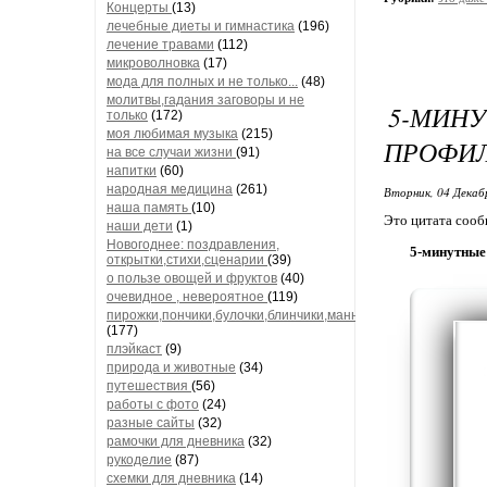
Концерты
(13)
лечебные диеты и гимнастика
(196)
лечение травами
(112)
микроволновка
(17)
мода для полных и не только...
(48)
молитвы,гадания заговоры и не
5-МИ
только
(172)
моя любимая музыка
(215)
ПРОФИЛ
на все случаи жизни
(91)
напитки
(60)
народная медицина
(261)
Вторник, 04 Декаб
наша память
(10)
Это цитата соо
наши дети
(1)
Новогоднее: поздравления,
5-минутные
открытки,стихи,сценарии
(39)
о пользе овощей и фруктов
(40)
очевидное , невероятное
(119)
пирожки,пончики,булочки,блинчики,манники
(177)
плэйкаст
(9)
природа и животные
(34)
путешествия
(56)
работы с фото
(24)
разные сайты
(32)
рамочки для дневника
(32)
рукоделие
(87)
схемки для дневника
(14)