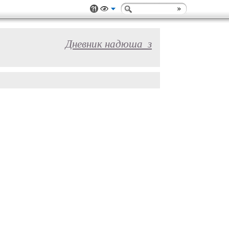
Дневник надюша_з