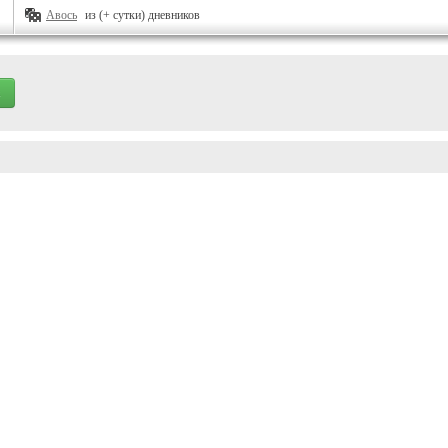
Авось
из (+ сутки) дневников