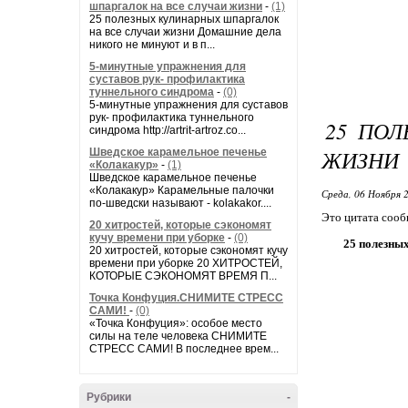
шпаргалок на все случаи жизни
-
(1)
25 полезных кулинарных шпаргалок
на все случаи жизни Домашние дела
никого не минуют и в п...
5-минутные упражнения для
суставов рук- профилактика
туннельного синдрома
-
(0)
5-минутные упражнения для суставов
рук- профилактика туннельного
25 ПО
синдрома http://artrit-artroz.co...
ЖИЗНИ
Шведское карамельное печенье
«Колакакур»
-
(1)
Шведское карамельное печенье
«Колакакур» Карамельные палочки
Среда, 06 Ноября 2
по-шведски называют - kolakakor....
Это цитата соо
20 хитростей, которые сэкономят
кучу времени при уборке
-
(0)
25 полезны
20 хитростей, которые сэкономят кучу
времени при уборке 20 ХИТРОСТЕЙ,
КОТОРЫЕ СЭКОНОМЯТ ВРЕМЯ П...
Точка Конфуция.СНИМИТЕ СТРЕСС
САМИ!
-
(0)
«Точка Конфуция»: особое место
силы на теле человека СНИМИТЕ
СТРЕСС САМИ! В последнее врем...
Рубрики
-