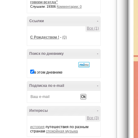
говори всегда"
Слушали: 19306
Комментарии: 0
Ссылки
-
Все (1)
С Рождеством !
-
(0)
Поиск по дневнику
-
в этом дневнике
Подписка по e-mail
-
Интересы
-
Все (3)
история
путeшествия по разным
странам
спокойная музыка