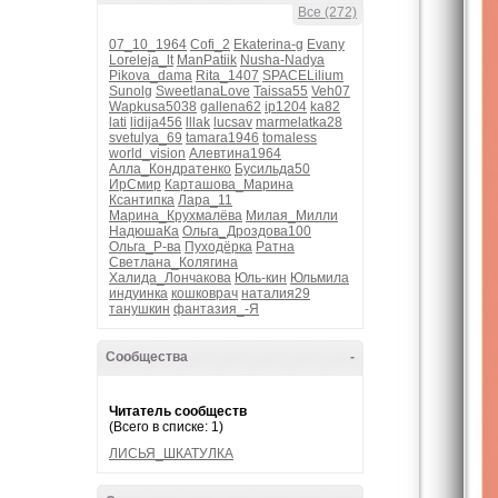
Все (272)
07_10_1964
Cofi_2
Ekaterina-g
Evany
Loreleja_lt
ManPatiik
Nusha-Nadya
Pikova_dama
Rita_1407
SPACELilium
Sunolg
SweetlanaLove
Taissa55
Veh07
Wapkusa5038
gallena62
ip1204
ka82
lati
lidija456
lllak
lucsav
marmelatka28
svetulya_69
tamara1946
tomaless
world_vision
Алевтина1964
Алла_Кондратенко
Бусильда50
ИрСмир
Карташова_Марина
Ксантипка
Лара_11
Марина_Крухмалёва
Милая_Милли
НадюшаКа
Ольга_Дроздова100
Ольга_Р-ва
Пуходёрка
Ратна
Светлана_Колягина
Халида_Лончакова
Юль-кин
Юльмила
индуинка
кошковрач
наталия29
танушкин
фантазия_-Я
Сообщества
-
Читатель сообществ
(Всего в списке: 1)
ЛИСЬЯ_ШКАТУЛКА