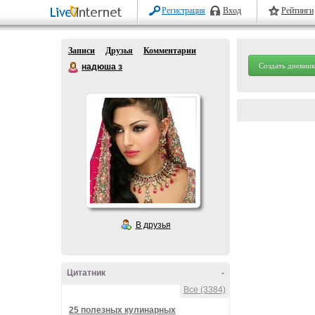
Регистрация
Вход
Рейтинги
Записи
Друзья
Комментарии
Создать дневник
надюша з
В друзья
Цитатник
-
Все (3384)
25 полезных кулинарных