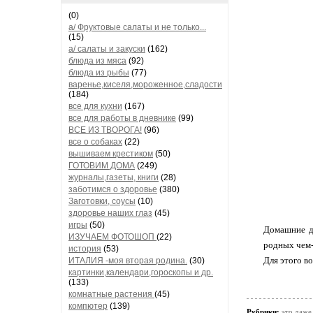
(0)
а/ Фруктовые салаты и не только...
(15)
а/ салаты и закуски
(162)
блюда из мяса
(92)
блюда из рыбы
(77)
варенье,киселя,мороженное,сладости
(184)
все для кухни
(167)
все для работы в дневнике
(99)
ВСЕ ИЗ ТВОРОГА!
(96)
все о собаках
(22)
вышиваем крестиком
(50)
ГОТОВИМ ДОМА
(249)
журналы,газеты, книги
(28)
заботимся о здоровье
(380)
Заготовки, соусы
(10)
здоровье наших глаз
(45)
игры
(50)
Домашние де
ИЗУЧАЕМ ФОТОШОП
(22)
родных чем-
история
(53)
Для этого в
ИТАЛИЯ -моя вторая родина.
(30)
картинки,календари,гороскопы и др.
(133)
комнатные растения
(45)
компютер
(139)
Рубрики:
это даже