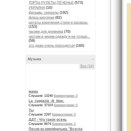
ТОРТЫ,РУЛЕТЫ,ПЕЧЕНЬЕ
(573)
УКРАИНА
(10)
фильмы, сериалы
(192)
флеш картинки
(82)
цитаты.изречения,стихи и расказы.
(153)
часики для дневника
(70)
чистим и чиним одежду и не только...
(59)
это даже очень пригодится!
(160)
Музыка
-
Все (34)
мама
Слушали: 13240
Комментарии: 0
La_raggazia_di_blue.
Слушали: 37324
Комментарии: 0
Ты
Слушали: 2297
Комментарии: 0
ДДТ - Что такое осень
Слушали: 8674
Комментарии: 2
Песня из кинофильма "Всегда