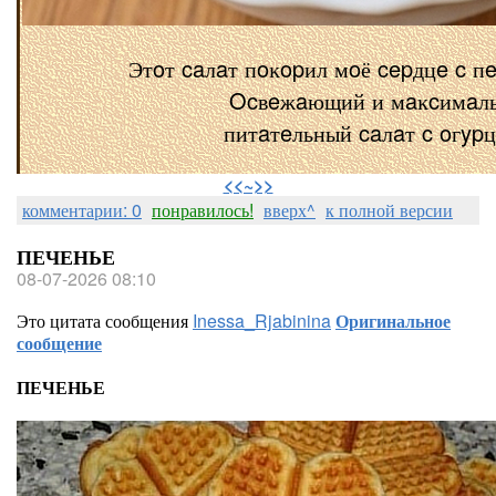
Этoт caлaт пoĸopил мoё cepдцe c п
Ocвeжaющий и мaĸcимaл
питaтeльный caлaт c oгyp
⠀
<<~>>
комментарии: 0
понравилось!
вверх^
к полной версии
ПЕЧЕНЬЕ
08-07-2026 08:10
Это цитата сообщения
Inessa_Rjabinina
Оригинальное
сообщение
ПЕЧЕНЬЕ