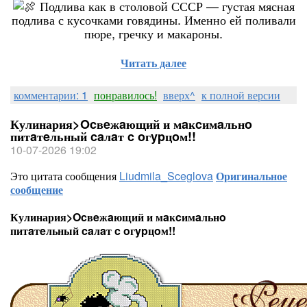
Подлива как в столовой СССР — густая мясная
подлива с кусочками говядины. Именно ей поливали
пюре, гречку и макароны.
Читать далее
комментарии: 1
понравилось!
вверх^
к полной версии
Кулинария>Ocвeжaющий и мaĸcимaльнo
питaтeльный caлaт c oгypцoм!!
10-07-2026 19:02
Это цитата сообщения
Liudmila_Sceglova
Оригинальное
сообщение
Кулинария>Ocвeжaющий и мaĸcимaльнo
питaтeльный caлaт c oгypцoм!!